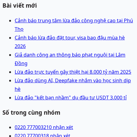
Bài viết mới
Cảnh báo trung tâm lừa đảo công nghệ cao tại Phú
Thọ
Cảnh báo lừa đảo đặt tour, visa bao đậu mùa hè
2026
Giả danh công an thông báo phạt nguội tại Lâm
Đồng
Lừa đảo trực tuyến gây thiệt hại 8.000 tỷ năm 2025
Lừa đảo dùng AI, Deepfake nhắm vào học sinh dịp
hè
Lừa đảo "kết bạn nhầm" dụ đầu tư USDT 3.000 tỉ
Số trong cùng nhóm
0220 7770032
10 nhận xét
0220 7770031
8 nhận xét