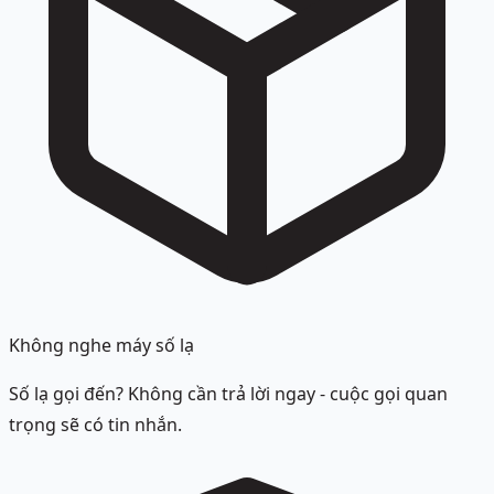
Không nghe máy số lạ
Số lạ gọi đến? Không cần trả lời ngay - cuộc gọi quan
trọng sẽ có tin nhắn.