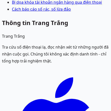
Bị dọa khóa tài khoản ngân hàng qua điện thoại
Cách báo cáo số rác, số lừa đảo
Thông tin Trang Trắng
Trang Trắng
Tra cứu số điện thoại lạ, đọc nhận xét từ những người đã
nhận cuộc gọi. Chúng tôi không xác định danh tính - chỉ
tổng hợp trải nghiệm thật.