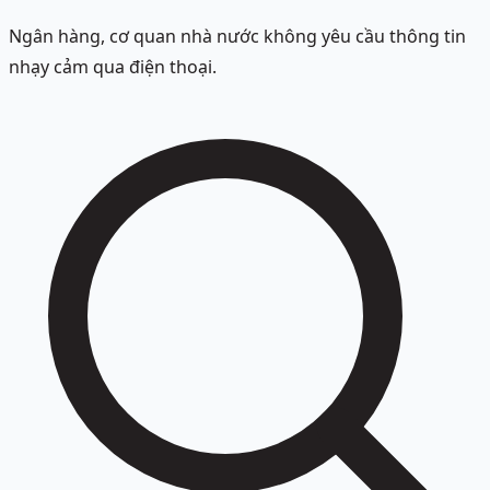
Ngân hàng, cơ quan nhà nước không yêu cầu thông tin
nhạy cảm qua điện thoại.