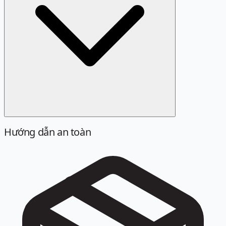
Hướng dẫn an toàn
Định dạng chuẩn là 02207300004. Các cách viết sau đây
đều được quy về cùng một số khi tra cứu: 022 07300004,
022 0730 0004, +842207300004, +84 22 07300004.