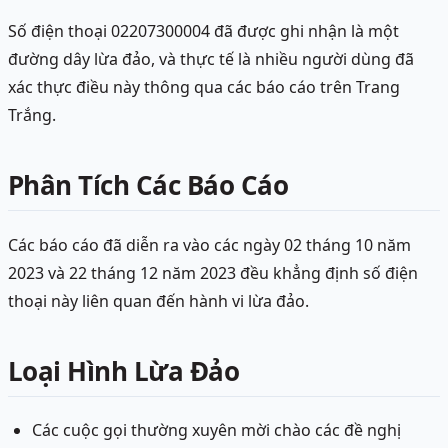
Số điện thoại 02207300004 đã được ghi nhận là một
đường dây lừa đảo, và thực tế là nhiều người dùng đã
xác thực điều này thông qua các báo cáo trên Trang
Trắng.
Phân Tích Các Báo Cáo
Các báo cáo đã diễn ra vào các ngày 02 tháng 10 năm
2023 và 22 tháng 12 năm 2023 đều khẳng định số điện
thoại này liên quan đến hành vi lừa đảo.
Loại Hình Lừa Đảo
Các cuộc gọi thường xuyên mời chào các đề nghị