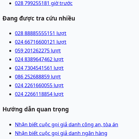
028 79925518
1 giờ trước
Đang được tra cứu nhiều
028 88885555
151
lượt
024 66716600
121
lượt
059 2012622
75
lượt
024 83896474
62
lượt
024 73045415
61
lượt
086 2526888
59
lượt
024 22616600
55
lượt
024 22661188
54
lượt
Hướng dẫn quan trọng
Nhận biết cuộc gọi giả danh công an, tòa án
Nhận biết cuộc gọi giả danh ngân hàng