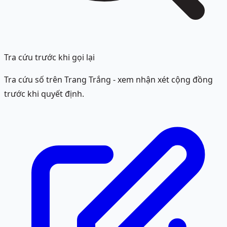
Tra cứu trước khi gọi lại
Tra cứu số trên Trang Trắng - xem nhận xét cộng đồng
trước khi quyết định.