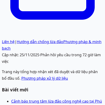
Liên hệ
|
Hướng dẫn chống lừa đảo
Phương pháp & minh
bạch
Cập nhật:
25/11/2025
·
Phản hồi yêu cầu trong 72 giờ làm
việc
Trang này tổng hợp nhận xét đã duyệt và dữ liệu phân
bổ đầu số.
Phương pháp xử lý dữ liệu
Bài viết mới
Cảnh báo trung tâm lừa đảo công nghệ cao tại Phú