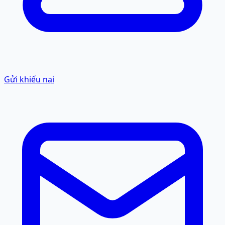
Gửi khiếu nại