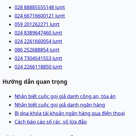
028 88885555
148
lượt
024 66716600
121
lượt
059 2012622
71
lượt
024 83896474
60
lượt
024 22616600
54
lượt
086 2526888
54
lượt
024 73045415
53
lượt
024 22661188
50
lượt
Hướng dẫn quan trọng
Nhận biết cuộc gọi giả danh công an, tòa án
Nhận biết cuộc gọi giả danh ngân hàng
Bị dọa khóa tài khoản ngân hàng qua điện thoại
Cách báo cáo số rác, số lừa đảo