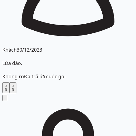
Khách
30/12/2023
Lừa đảo.
Không rõ
Đã trả lời cuộc gọi
0
0