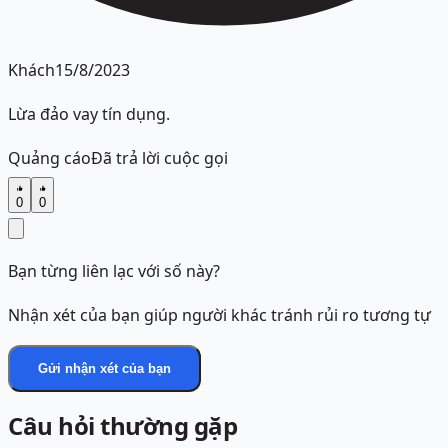
Khách
15/8/2023
Lừa đảo vay tín dụng.
Quảng cáo
Đã trả lời cuộc gọi
0
0
Bạn từng liên lạc với số này?
Nhận xét của bạn giúp người khác tránh rủi ro tương tự
Gửi nhận xét của bạn
Câu hỏi thường gặp