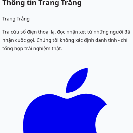
Thông tin Trang Trắng
Trang Trắng
Tra cứu số điện thoại lạ, đọc nhận xét từ những người đã
nhận cuộc gọi. Chúng tôi không xác định danh tính - chỉ
tổng hợp trải nghiệm thật.