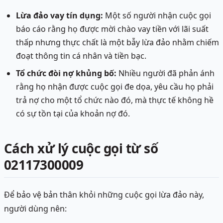
Lừa đảo vay tín dụng:
Một số người nhận cuộc gọi
báo cáo rằng họ được mời chào vay tiền với lãi suất
thấp nhưng thực chất là một bẫy lừa đảo nhằm chiếm
đoạt thông tin cá nhân và tiền bạc.
Tổ chức đòi nợ khủng bố:
Nhiều người đã phản ánh
rằng họ nhận được cuộc gọi đe dọa, yêu cầu họ phải
trả nợ cho một tổ chức nào đó, mà thực tế không hề
có sự tồn tại của khoản nợ đó.
Cách xử lý cuộc gọi từ số
02117300009
Để bảo vệ bản thân khỏi những cuộc gọi lừa đảo này,
người dùng nên: