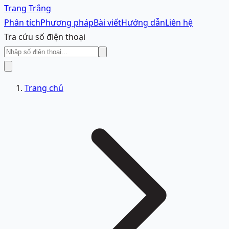
Trang Trắng
Phân tích
Phương pháp
Bài viết
Hướng dẫn
Liên hệ
Tra cứu số điện thoại
Trang chủ