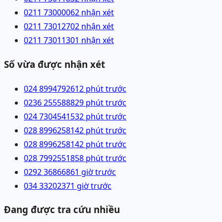
0211 7300006
2 nhận xét
0211 7301270
2 nhận xét
0211 7301130
1 nhận xét
Số vừa được nhận xét
024 89947926
12 phút trước
0236 2555888
29 phút trước
024 73045415
32 phút trước
028 89962581
42 phút trước
028 89962581
42 phút trước
028 79925518
58 phút trước
0292 3686686
1 giờ trước
034 3320237
1 giờ trước
Đang được tra cứu nhiều