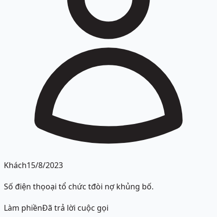
Khách
15/8/2023
Số điện thọoại tổ chức tđòi nợ khủng bố.
Làm phiền
Đã trả lời cuộc gọi