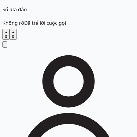
Số lừa đảo.
Không rõ
Đã trả lời cuộc gọi
0
0