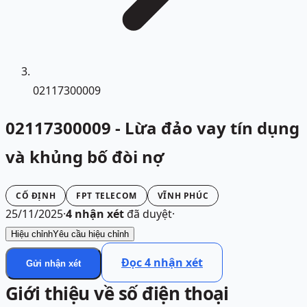
02117300009
02117300009 - Lừa đảo vay tín dụng
và khủng bố đòi nợ
CỐ ĐỊNH
FPT TELECOM
VĨNH PHÚC
25/11/2025
·
4
nhận xét
đã duyệt
·
Hiệu chỉnh
Yêu cầu hiệu chỉnh
Đọc
4
nhận xét
Gửi nhận xét
Giới thiệu về số điện thoại