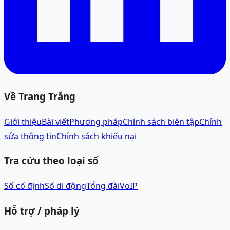
Về Trang Trắng
Giới thiệu
Bài viết
Phương pháp
Chính sách biên tập
Chỉnh
sửa thông tin
Chính sách khiếu nại
Tra cứu theo loại số
Số cố định
Số di động
Tổng đài
VoIP
Hỗ trợ / pháp lý