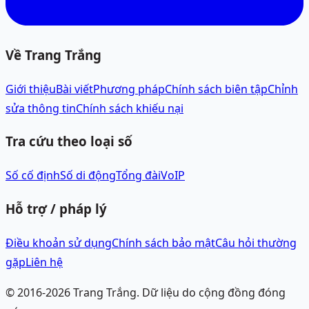
Về Trang Trắng
Giới thiệu
Bài viết
Phương pháp
Chính sách biên tập
Chỉnh
sửa thông tin
Chính sách khiếu nại
Tra cứu theo loại số
Số cố định
Số di động
Tổng đài
VoIP
Hỗ trợ / pháp lý
Điều khoản sử dụng
Chính sách bảo mật
Câu hỏi thường
gặp
Liên hệ
© 2016-
2026
Trang Trắng.
Dữ liệu do cộng đồng đóng