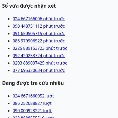
Số vừa được nhận xét
024 66716600
6 phút trước
090 4487511
12 phút trước
091 6505057
15 phút trước
086 9799065
22 phút trước
0225 8891537
23 phút trước
092 4202537
24 phút trước
0203 8890974
25 phút trước
077 6953206
34 phút trước
Đang được tra cứu nhiều
024 66716600
52
lượt
086 2526888
27
lượt
090 0009232
21
lượt