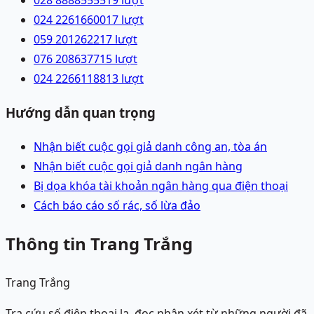
028 88885555
19
lượt
024 22616600
17
lượt
059 2012622
17
lượt
076 2086377
15
lượt
024 22661188
13
lượt
Hướng dẫn quan trọng
Nhận biết cuộc gọi giả danh công an, tòa án
Nhận biết cuộc gọi giả danh ngân hàng
Bị dọa khóa tài khoản ngân hàng qua điện thoại
Cách báo cáo số rác, số lừa đảo
Thông tin Trang Trắng
Trang Trắng
Tra cứu số điện thoại lạ, đọc nhận xét từ những người đã