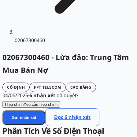
02067300460
02067300460 - Lừa đảo: Trung Tâm
Mua Bán Nợ
CỐ ĐỊNH
FPT TELECOM
CAO BẰNG
04/06/2025
·
6
nhận xét
đã duyệt
·
Hiệu chỉnh
Yêu cầu hiệu chỉnh
Đọc
6
nhận xét
Gửi nhận xét
Phân Tích Về Số Điện Thoại