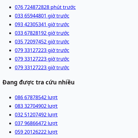
076 7248728
28 phút trước
033 6594480
1 giờ trước
093 4230534
1 giờ trước
033 6782819
2 giờ trước
035 7209745
2 giờ trước
079 3312722
3 giờ trước
079 3312722
3 giờ trước
079 3312722
3 giờ trước
Đang được tra cứu nhiều
086 6787854
2
lượt
083 3270490
2
lượt
032 5120749
2
lượt
037 9686647
2
lượt
059 2012622
2
lượt