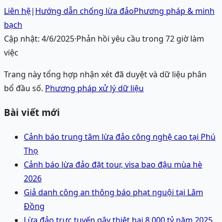
Liên hệ
|
Hướng dẫn chống lừa đảo
Phương pháp & minh
bạch
Cập nhật:
4/6/2025
·
Phản hồi yêu cầu trong 72 giờ làm
việc
Trang này tổng hợp nhận xét đã duyệt và dữ liệu phân
bổ đầu số.
Phương pháp xử lý dữ liệu
Bài viết mới
Cảnh báo trung tâm lừa đảo công nghệ cao tại Phú
Thọ
Cảnh báo lừa đảo đặt tour, visa bao đậu mùa hè
2026
Giả danh công an thông báo phạt nguội tại Lâm
Đồng
Lừa đảo trực tuyến gây thiệt hại 8.000 tỷ năm 2025