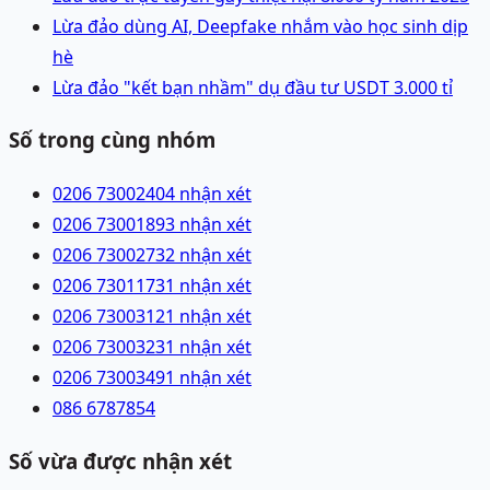
Lừa đảo dùng AI, Deepfake nhắm vào học sinh dịp
hè
Lừa đảo "kết bạn nhầm" dụ đầu tư USDT 3.000 tỉ
Số trong cùng nhóm
0206 7300240
4 nhận xét
0206 7300189
3 nhận xét
0206 7300273
2 nhận xét
0206 7301173
1 nhận xét
0206 7300312
1 nhận xét
0206 7300323
1 nhận xét
0206 7300349
1 nhận xét
086 6787854
Số vừa được nhận xét