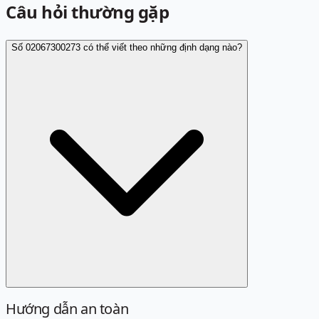
Câu hỏi thường gặp
Số 02067300273 có thể viết theo những định dạng nào?
Hướng dẫn an toàn
Định dạng chuẩn là 02067300273. Các cách viết sau đây