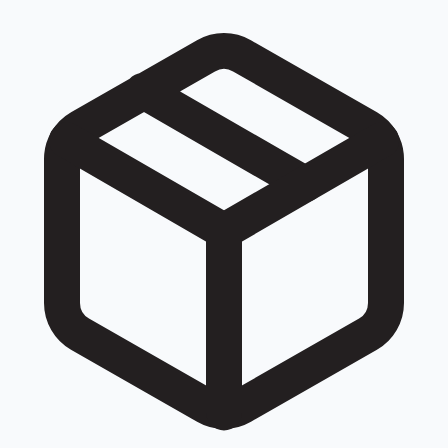
đều được quy về cùng một số khi tra cứu: 020 67300273,
020 6730 0273, +842067300273, +84 20 67300273.