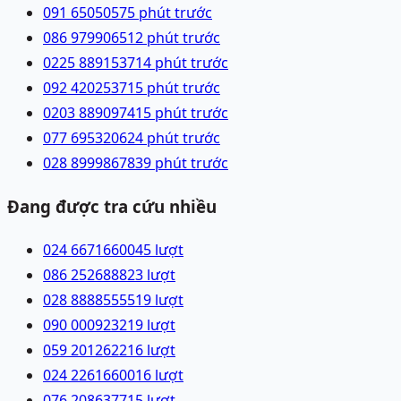
091 6505057
5 phút trước
086 9799065
12 phút trước
0225 8891537
14 phút trước
092 4202537
15 phút trước
0203 8890974
15 phút trước
077 6953206
24 phút trước
028 89998678
39 phút trước
Đang được tra cứu nhiều
024 66716600
45
lượt
086 2526888
23
lượt
028 88885555
19
lượt
090 0009232
19
lượt
059 2012622
16
lượt
024 22616600
16
lượt
076 2086377
15
lượt