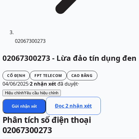
02067300273
02067300273 - Lừa đảo tín dụng đen
CỐ ĐỊNH
FPT TELECOM
CAO BẰNG
04/06/2025
·
2
nhận xét
đã duyệt
·
Hiệu chỉnh
Yêu cầu hiệu chỉnh
Đọc
2
nhận xét
Gửi nhận xét
Phân tích số điện thoại
02067300273