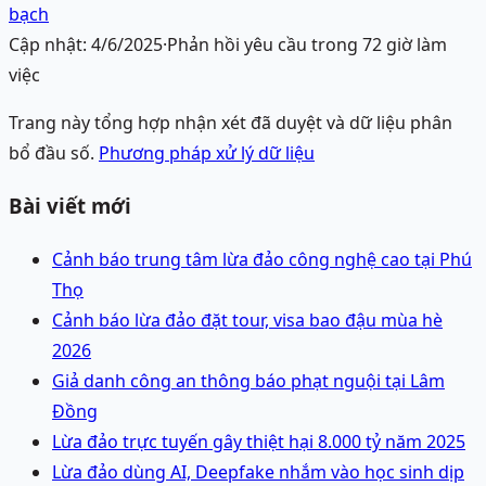
bạch
Cập nhật:
4/6/2025
·
Phản hồi yêu cầu trong 72 giờ làm
việc
Trang này tổng hợp nhận xét đã duyệt và dữ liệu phân
bổ đầu số.
Phương pháp xử lý dữ liệu
Bài viết mới
Cảnh báo trung tâm lừa đảo công nghệ cao tại Phú
Thọ
Cảnh báo lừa đảo đặt tour, visa bao đậu mùa hè
2026
Giả danh công an thông báo phạt nguội tại Lâm
Đồng
Lừa đảo trực tuyến gây thiệt hại 8.000 tỷ năm 2025
Lừa đảo dùng AI, Deepfake nhắm vào học sinh dịp