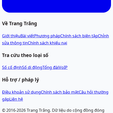
Về Trang Trắng
Giới thiệu
Bài viết
Phương pháp
Chính sách biên tập
Chỉnh
sửa thông tin
Chính sách khiếu nại
Tra cứu theo loại số
Số cố định
Số di động
Tổng đài
VoIP
Hỗ trợ / pháp lý
Điều khoản sử dụng
Chính sách bảo mật
Câu hỏi thường
gặp
Liên hệ
© 2016-
2026
Trang Trắng.
Dữ liệu do cộng đồng đóng