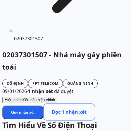
02037301507
02037301507 - Nhá máy gây phiền
toái
CỐ ĐỊNH
FPT TELECOM
QUẢNG NINH
09/01/2026
·
1
nhận xét
đã duyệt
·
Hiệu chỉnh
Yêu cầu hiệu chỉnh
Đọc
1
nhận xét
Gửi nhận xét
Tìm Hiểu Về Số Điện Thoại