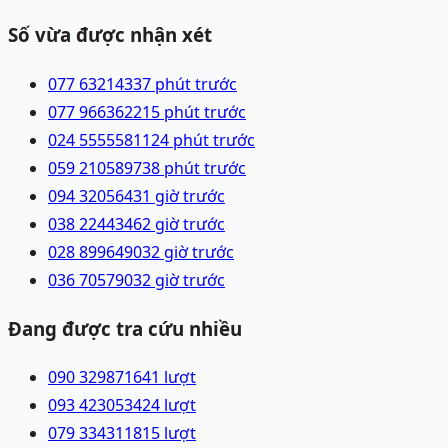
Số vừa được nhận xét
077 6321433
7 phút trước
077 9663622
15 phút trước
024 55555811
24 phút trước
059 2105897
38 phút trước
094 3205643
1 giờ trước
038 2244346
2 giờ trước
028 89964903
2 giờ trước
036 7057903
2 giờ trước
Đang được tra cứu nhiều
090 3298716
41
lượt
093 4230534
24
lượt
079 3343118
15
lượt