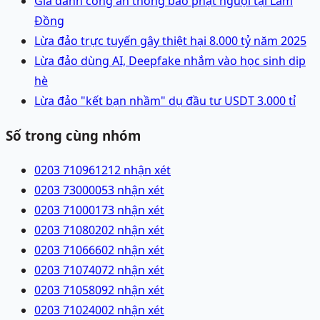
Giả danh công an thông báo phạt nguội tại Lâm
Đồng
Lừa đảo trực tuyến gây thiệt hại 8.000 tỷ năm 2025
Lừa đảo dùng AI, Deepfake nhắm vào học sinh dịp
hè
Lừa đảo "kết bạn nhầm" dụ đầu tư USDT 3.000 tỉ
Số trong cùng nhóm
0203 7109612
12 nhận xét
0203 7300005
3 nhận xét
0203 7100017
3 nhận xét
0203 7108020
2 nhận xét
0203 7106660
2 nhận xét
0203 7107407
2 nhận xét
0203 7105809
2 nhận xét
0203 7102400
2 nhận xét