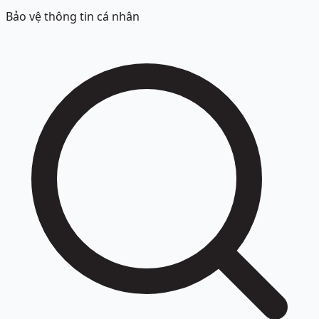
Bảo vệ thông tin cá nhân