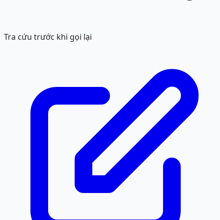
Tra cứu trước khi gọi lại