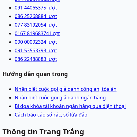
091 4406537
5
lượt
086 2526888
4
lượt
077 8319205
4
lượt
0167 8196837
4
lượt
090 0009232
4
lượt
091 5356379
3
lượt
086 2248888
3
lượt
Hướng dẫn quan trọng
Nhận biết cuộc gọi giả danh công an, tòa án
Nhận biết cuộc gọi giả danh ngân hàng
Bị dọa khóa tài khoản ngân hàng qua điện thoại
Cách báo cáo số rác, số lừa đảo
Thông tin Trang Trắng