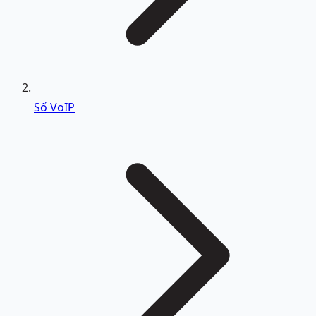
Số VoIP