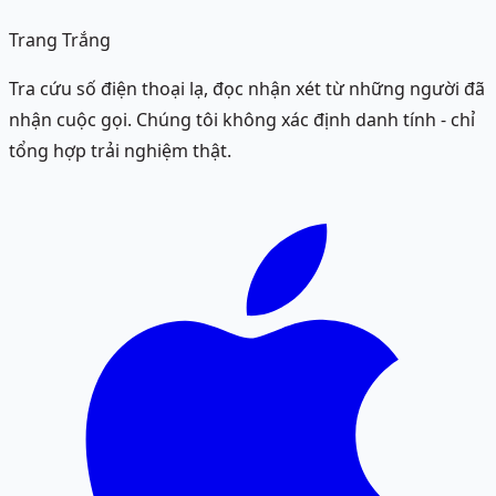
Trang Trắng
Tra cứu số điện thoại lạ, đọc nhận xét từ những người đã
nhận cuộc gọi. Chúng tôi không xác định danh tính - chỉ
tổng hợp trải nghiệm thật.