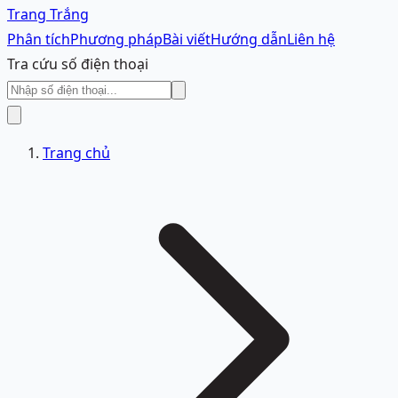
Trang Trắng
Phân tích
Phương pháp
Bài viết
Hướng dẫn
Liên hệ
Tra cứu số điện thoại
Trang chủ