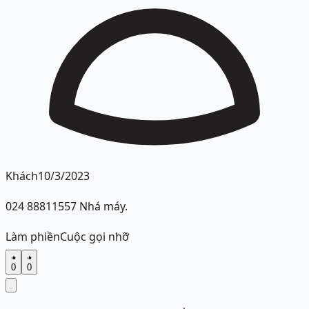
Khách
10/3/2023
024 88811557 Nhá máy.
Làm phiền
Cuộc gọi nhỡ
0
0