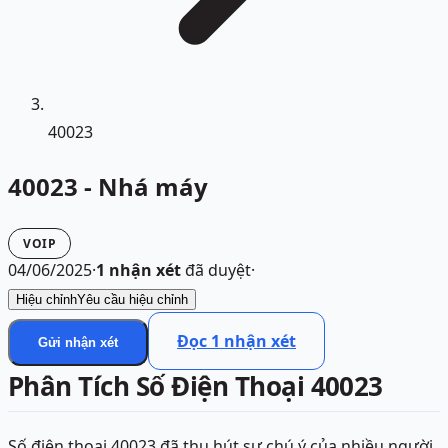
40023
40023 - Nhá máy
VOIP
04/06/2025
·
1
nhận xét
đã duyệt
·
Hiệu chỉnh
Yêu cầu hiệu chỉnh
Đọc
1
nhận xét
Gửi nhận xét
Phân Tích Số Điện Thoại 40023
Số điện thoại 40023 đã thu hút sự chú ý của nhiều người