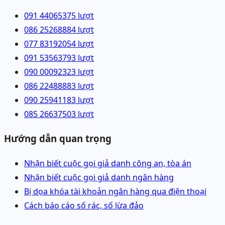
091 4406537
5
lượt
086 2526888
4
lượt
077 8319205
4
lượt
091 5356379
3
lượt
090 0009232
3
lượt
086 2248888
3
lượt
090 2594118
3
lượt
085 2663750
3
lượt
Hướng dẫn quan trọng
Nhận biết cuộc gọi giả danh công an, tòa án
Nhận biết cuộc gọi giả danh ngân hàng
Bị dọa khóa tài khoản ngân hàng qua điện thoại
Cách báo cáo số rác, số lừa đảo