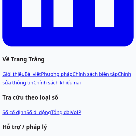
Về Trang Trắng
Giới thiệu
Bài viết
Phương pháp
Chính sách biên tập
Chỉnh
sửa thông tin
Chính sách khiếu nại
Tra cứu theo loại số
Số cố định
Số di động
Tổng đài
VoIP
Hỗ trợ / pháp lý