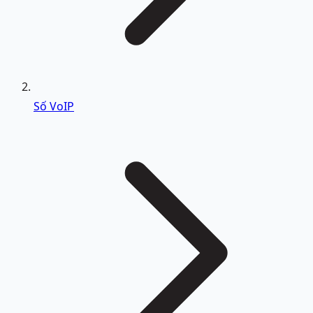
Số VoIP