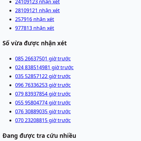
241091
23 nhận xét
281091
21 nhận xét
2579
16 nhận xét
9778
13 nhận xét
Số vừa được nhận xét
085 2663750
1 giờ trước
024 83851498
1 giờ trước
035 5285712
2 giờ trước
096 7633625
3 giờ trước
079 8393785
4 giờ trước
055 9580477
4 giờ trước
076 3088903
5 giờ trước
070 2320881
5 giờ trước
Đang được tra cứu nhiều