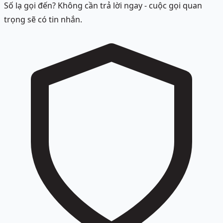
Số lạ gọi đến? Không cần trả lời ngay - cuộc gọi quan
trọng sẽ có tin nhắn.