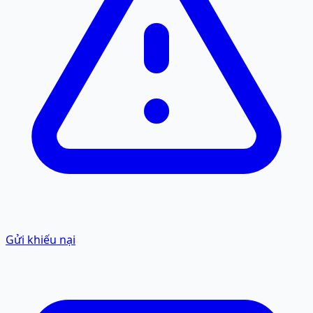
Gửi khiếu nại