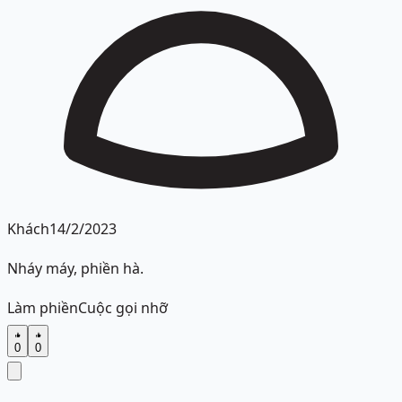
Khách
14/2/2023
Nháy máy, phiền hà.
Làm phiền
Cuộc gọi nhỡ
0
0