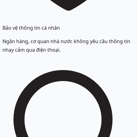
Bảo vệ thông tin cá nhân
Ngân hàng, cơ quan nhà nước không yêu cầu thông tin
nhạy cảm qua điện thoại.