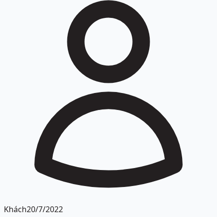
Khách
20/7/2022