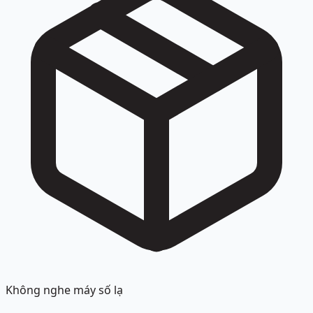
Không nghe máy số lạ