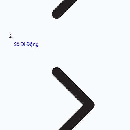
Số Di Động