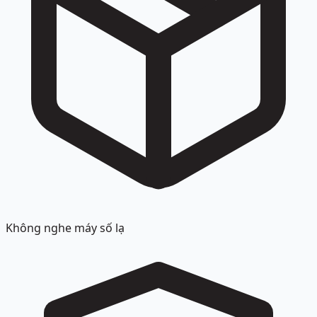
Không nghe máy số lạ