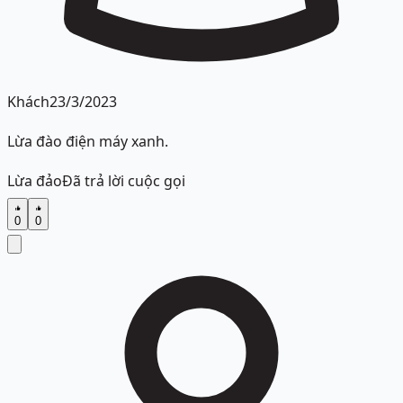
Khách
23/3/2023
Lừa đào điện máy xanh.
Lừa đảo
Đã trả lời cuộc gọi
0
0