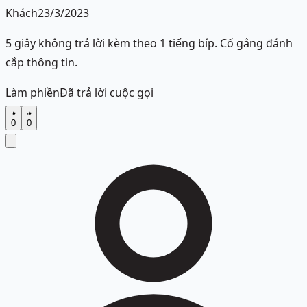
Khách
23/3/2023
5 giây không trả lời kèm theo 1 tiếng bíp. Cố gắng đánh
cắp thông tin.
Làm phiền
Đã trả lời cuộc gọi
0
0