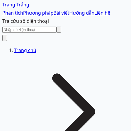
Trang Trắng
Phân tích
Phương pháp
Bài viết
Hướng dẫn
Liên hệ
Tra cứu số điện thoại
Trang chủ