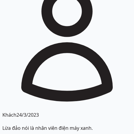
Khách
24/3/2023
Lừa đảo nói là nhân viên điện máy xanh.