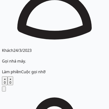
Khách
24/3/2023
Gọi nhá máy.
Làm phiền
Cuộc gọi nhỡ
0
0