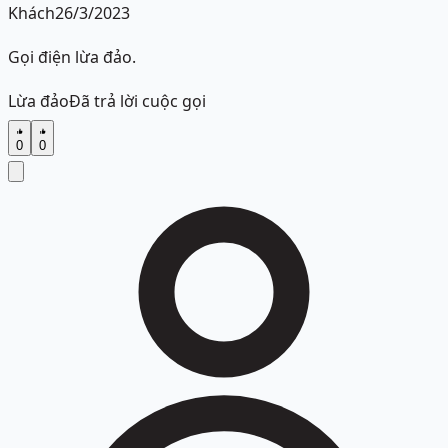
Khách
26/3/2023
Gọi điện lừa đảo.
Lừa đảo
Đã trả lời cuộc gọi
0
0