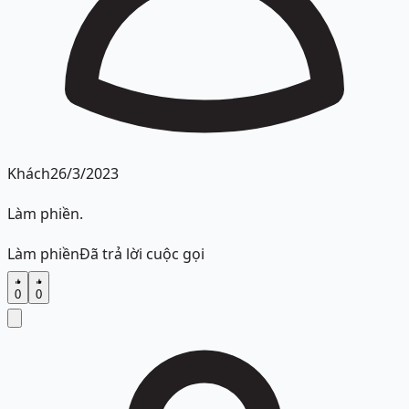
Khách
26/3/2023
Làm phiền.
Làm phiền
Đã trả lời cuộc gọi
0
0