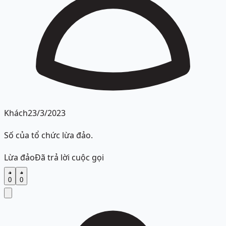
Khách
23/3/2023
Số của tổ chức lừa đảo.
Lừa đảo
Đã trả lời cuộc gọi
0
0