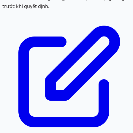
trước khi quyết định.