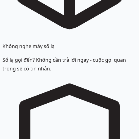
Không nghe máy số lạ
Số lạ gọi đến? Không cần trả lời ngay - cuộc gọi quan
trọng sẽ có tin nhắn.