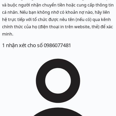
và buộc người nhận chuyển tiền hoặc cung cấp thông tin
cá nhân. Nếu bạn không nhớ có khoản nợ nào, hãy liên
hệ trực tiếp với tổ chức được nêu tên (nếu có) qua kênh
chính thức của họ (điện thoại in trên website, thẻ) để xác
minh.
1
nhận xét
cho số 0986077481