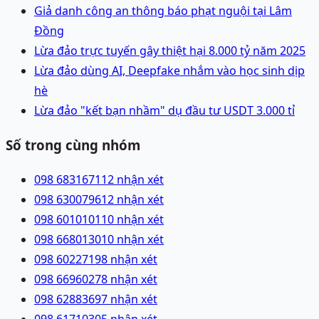
Giả danh công an thông báo phạt nguội tại Lâm
Đồng
Lừa đảo trực tuyến gây thiệt hại 8.000 tỷ năm 2025
Lừa đảo dùng AI, Deepfake nhắm vào học sinh dịp
hè
Lừa đảo "kết bạn nhầm" dụ đầu tư USDT 3.000 tỉ
Số trong cùng nhóm
098 6831671
12 nhận xét
098 6300796
12 nhận xét
098 6010101
10 nhận xét
098 6680130
10 nhận xét
098 6022719
8 nhận xét
098 6696027
8 nhận xét
098 6288369
7 nhận xét