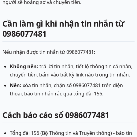
người sẽ hoảng sợ và chuyển tiền.
Cần làm gì khi nhận tin nhắn từ
0986077481
Nếu nhận được tin nhắn từ 0986077481:
Không nên:
trả lời tin nhắn, tiết lộ thông tin cá nhân,
chuyển tiền, bấm vào bất kỳ link nào trong tin nhắn.
Nên:
xóa tin nhắn, chặn số 0986077481 trên điện
thoại, báo tin nhắn rác qua tổng đài 156.
Cách báo cáo số 0986077481
Tổng đài 156 (Bộ Thông tin và Truyền thông) - báo tin