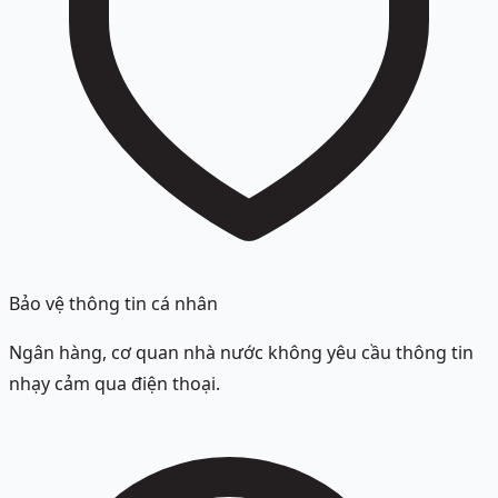
Bảo vệ thông tin cá nhân
Ngân hàng, cơ quan nhà nước không yêu cầu thông tin
nhạy cảm qua điện thoại.