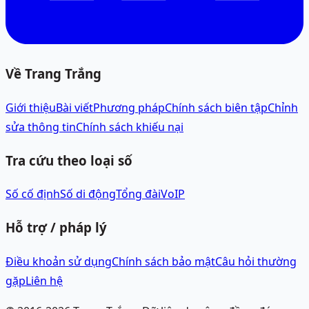
Về Trang Trắng
Giới thiệu
Bài viết
Phương pháp
Chính sách biên tập
Chỉnh
sửa thông tin
Chính sách khiếu nại
Tra cứu theo loại số
Số cố định
Số di động
Tổng đài
VoIP
Hỗ trợ / pháp lý
Điều khoản sử dụng
Chính sách bảo mật
Câu hỏi thường
gặp
Liên hệ