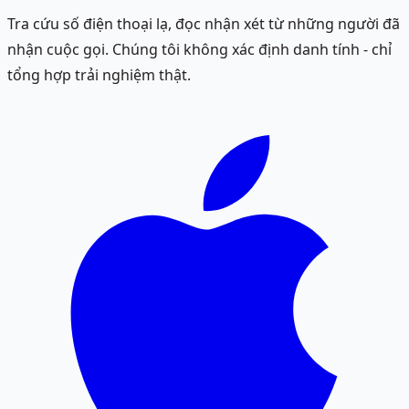
Tra cứu số điện thoại lạ, đọc nhận xét từ những người đã
nhận cuộc gọi. Chúng tôi không xác định danh tính - chỉ
tổng hợp trải nghiệm thật.