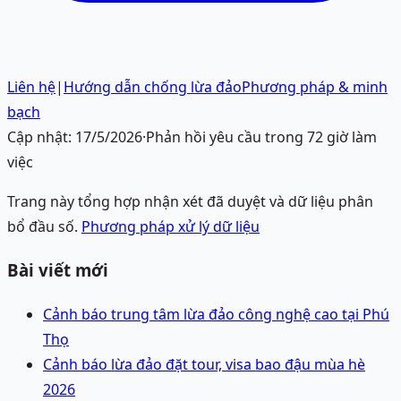
Liên hệ
|
Hướng dẫn chống lừa đảo
Phương pháp & minh
bạch
Cập nhật:
17/5/2026
·
Phản hồi yêu cầu trong 72 giờ làm
việc
Trang này tổng hợp nhận xét đã duyệt và dữ liệu phân
bổ đầu số.
Phương pháp xử lý dữ liệu
Bài viết mới
Cảnh báo trung tâm lừa đảo công nghệ cao tại Phú
Thọ
Cảnh báo lừa đảo đặt tour, visa bao đậu mùa hè
2026