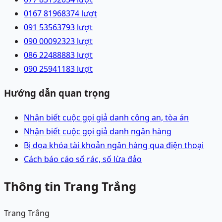
0167 8196837
4
lượt
091 5356379
3
lượt
090 0009232
3
lượt
086 2248888
3
lượt
090 2594118
3
lượt
Hướng dẫn quan trọng
Nhận biết cuộc gọi giả danh công an, tòa án
Nhận biết cuộc gọi giả danh ngân hàng
Bị dọa khóa tài khoản ngân hàng qua điện thoại
Cách báo cáo số rác, số lừa đảo
Thông tin Trang Trắng
Trang Trắng