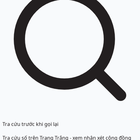
Tra cứu trước khi gọi lại
Tra cứu số trên Trang Trắng - xem nhận xét cộng đồng