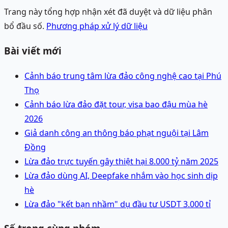
Trang này tổng hợp nhận xét đã duyệt và dữ liệu phân
bổ đầu số.
Phương pháp xử lý dữ liệu
Bài viết mới
Cảnh báo trung tâm lừa đảo công nghệ cao tại Phú
Thọ
Cảnh báo lừa đảo đặt tour, visa bao đậu mùa hè
2026
Giả danh công an thông báo phạt nguội tại Lâm
Đồng
Lừa đảo trực tuyến gây thiệt hại 8.000 tỷ năm 2025
Lừa đảo dùng AI, Deepfake nhắm vào học sinh dịp
hè
Lừa đảo "kết bạn nhầm" dụ đầu tư USDT 3.000 tỉ