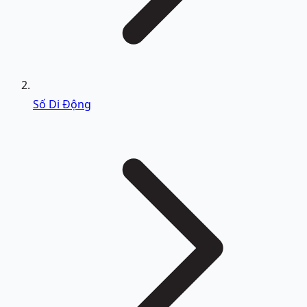
Số Di Động