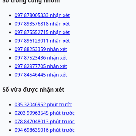
Số trong cùng nhóm
097 8780053
33 nhận xét
097 8935768
18 nhận xét
097 8755527
15 nhận xét
097 8961230
11 nhận xét
097 8825335
9 nhận xét
097 8752343
6 nhận xét
097 8297770
5 nhận xét
097 8454644
5 nhận xét
Số vừa được nhận xét
035 3204695
2 phút trước
0203 9996354
5 phút trước
078 8470480
13 phút trước
094 6986350
16 phút trước