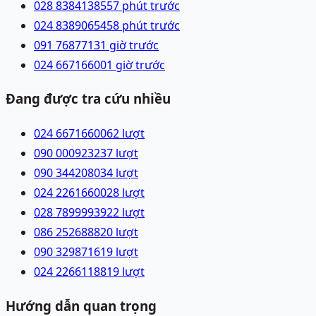
028 83841385
57 phút trước
024 83890654
58 phút trước
091 7687713
1 giờ trước
024 66716600
1 giờ trước
Đang được tra cứu nhiều
024 66716600
62
lượt
090 0009232
37
lượt
090 3442080
34
lượt
024 22616600
28
lượt
028 78999939
22
lượt
086 2526888
20
lượt
090 3298716
19
lượt
024 22661188
19
lượt
Hướng dẫn quan trọng