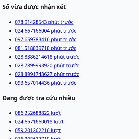
Số vừa được nhận xét
078 9142854
3 phút trước
024 66716600
4 phút trước
097 6597834
16 phút trước
081 5188397
18 phút trước
028 83862146
18 phút trước
028 78999939
20 phút trước
028 89917436
27 phút trước
093 6570144
36 phút trước
Đang được tra cứu nhiều
086 2526888
22
lượt
024 66716600
18
lượt
059 2012622
16
lượt