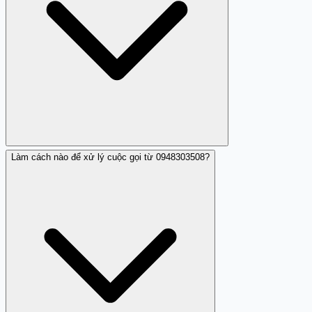
Làm cách nào để xử lý cuộc gọi từ 0948303508?
Có, theo báo cáo người dùng, số điện thoại 0948303508
được xác định là lừa đảo.