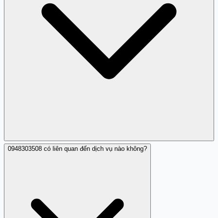
0948303508 có liên quan đến dịch vụ nào không?
Bạn có thể tra cứu trên các trang web như Trang Trắng
để biết thêm thông tin.