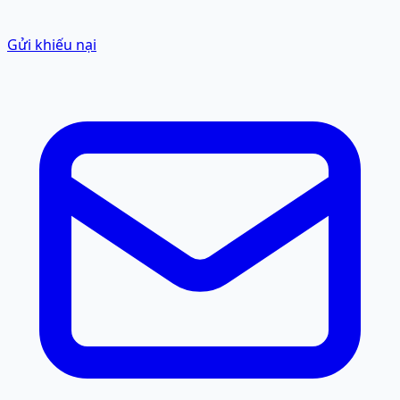
Gửi khiếu nại