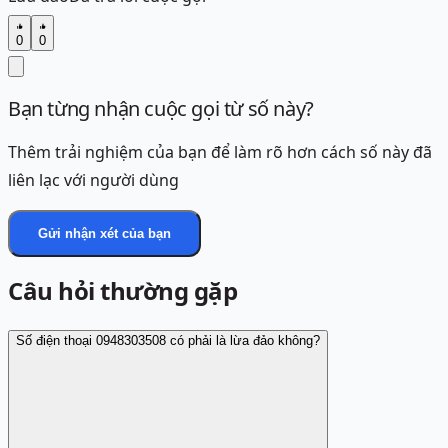
0
0
Bạn từng nhận cuộc gọi từ số này?
Thêm trải nghiệm của bạn để làm rõ hơn cách số này đã
liên lạc với người dùng
Gửi nhận xét của bạn
Câu hỏi thường gặp
Số điện thoại 0948303508 có phải là lừa đảo không?