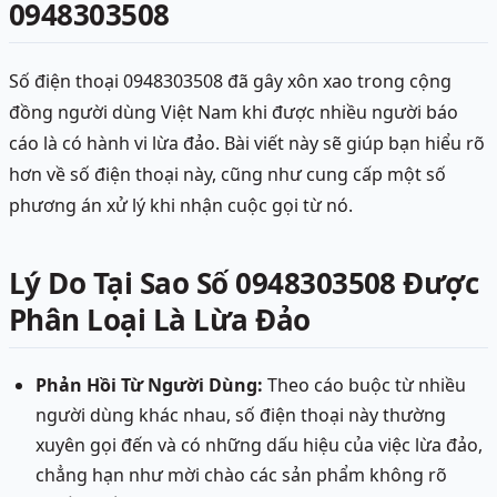
0948303508
Số điện thoại 0948303508 đã gây xôn xao trong cộng
đồng người dùng Việt Nam khi được nhiều người báo
cáo là có hành vi lừa đảo. Bài viết này sẽ giúp bạn hiểu rõ
hơn về số điện thoại này, cũng như cung cấp một số
phương án xử lý khi nhận cuộc gọi từ nó.
Lý Do Tại Sao Số 0948303508 Được
Phân Loại Là Lừa Đảo
Phản Hồi Từ Người Dùng:
Theo cáo buộc từ nhiều
người dùng khác nhau, số điện thoại này thường
xuyên gọi đến và có những dấu hiệu của việc lừa đảo,
chẳng hạn như mời chào các sản phẩm không rõ