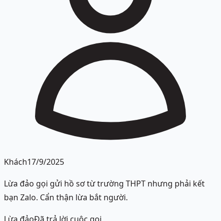
Khách
17/9/2025
Lừa đảo gọi gửi hồ sơ từ trường THPT nhưng phải kết
bạn Zalo. Cẩn thận lừa bắt người.
Lừa đảo
Đã trả lời cuộc gọi