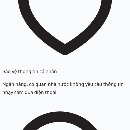
Bảo vệ thông tin cá nhân
Ngân hàng, cơ quan nhà nước không yêu cầu thông tin
nhạy cảm qua điện thoại.