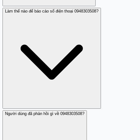
Làm thế nào để báo cáo số điện thoại 0948303508?
Có, bạn có thể chặn số điện thoại này trong danh bạ của
mình.
Người dùng đã phản hồi gì về 0948303508?
Bạn có thể báo cáo qua các trang web chuyên về số điện
thoại hoặc các cơ quan khu vực.