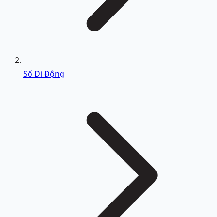
Số Di Động