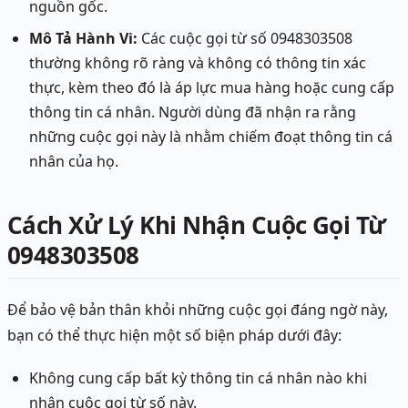
nguồn gốc.
Mô Tả Hành Vi:
Các cuộc gọi từ số 0948303508
thường không rõ ràng và không có thông tin xác
thực, kèm theo đó là áp lực mua hàng hoặc cung cấp
thông tin cá nhân. Người dùng đã nhận ra rằng
những cuộc gọi này là nhằm chiếm đoạt thông tin cá
nhân của họ.
Cách Xử Lý Khi Nhận Cuộc Gọi Từ
0948303508
Để bảo vệ bản thân khỏi những cuộc gọi đáng ngờ này,
bạn có thể thực hiện một số biện pháp dưới đây:
Không cung cấp bất kỳ thông tin cá nhân nào khi
nhận cuộc gọi từ số này.