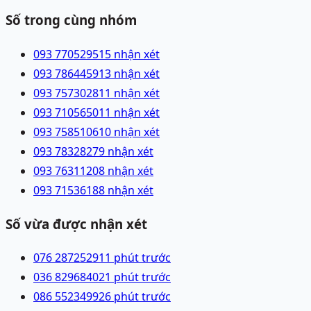
Số trong cùng nhóm
093 7705295
15 nhận xét
093 7864459
13 nhận xét
093 7573028
11 nhận xét
093 7105650
11 nhận xét
093 7585106
10 nhận xét
093 7832827
9 nhận xét
093 7631120
8 nhận xét
093 7153618
8 nhận xét
Số vừa được nhận xét
076 2872529
11 phút trước
036 8296840
21 phút trước
086 5523499
26 phút trước