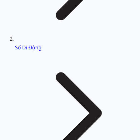
Số Di Động