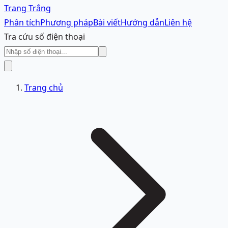
Trang Trắng
Phân tích
Phương pháp
Bài viết
Hướng dẫn
Liên hệ
Tra cứu số điện thoại
Trang chủ