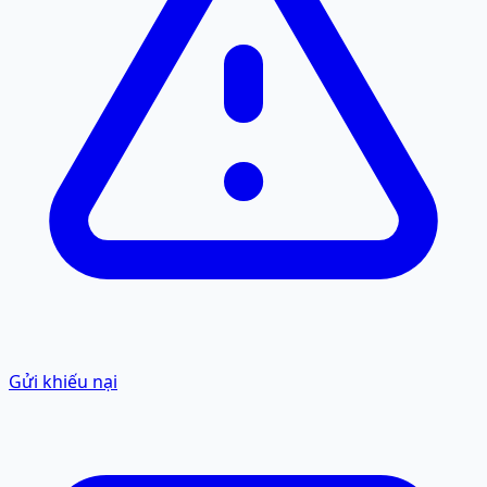
Gửi khiếu nại