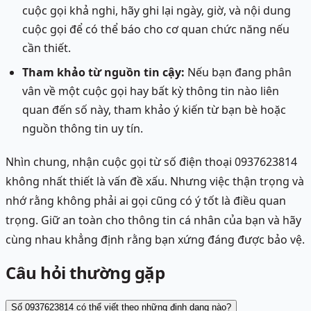
cuộc gọi khả nghi, hãy ghi lại ngày, giờ, và nội dung
cuộc gọi để có thể báo cho cơ quan chức năng nếu
cần thiết.
Tham khảo từ nguồn tin cậy:
Nếu bạn đang phân
vân về một cuộc gọi hay bất kỳ thông tin nào liên
quan đến số này, tham khảo ý kiến từ bạn bè hoặc
nguồn thông tin uy tín.
Nhìn chung, nhận cuộc gọi từ số điện thoại 0937623814
không nhất thiết là vấn đề xấu. Nhưng việc thận trọng và
nhớ rằng không phải ai gọi cũng có ý tốt là điều quan
trọng. Giữ an toàn cho thông tin cá nhân của bạn và hãy
cùng nhau khẳng định rằng bạn xứng đáng được bảo vệ.
Câu hỏi thường gặp
Số 0937623814 có thể viết theo những định dạng nào?