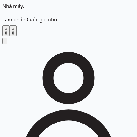
Nhá máy.
Làm phiền
Cuộc gọi nhỡ
0
0