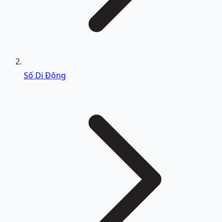
Số Di Động