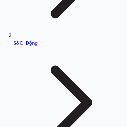
Số Di Động