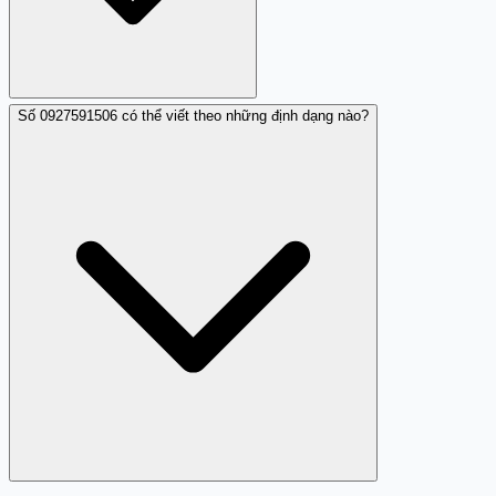
(trangtrang.com) để chia sẻ trải nghiệm với cộng đồng.
Số 0927591506 có thể viết theo những định dạng nào?
0927591506 là số di động thuộc nhà mạng Vietnamobile.
Việc biết đúng nhà mạng sở hữu số này giúp bạn liên hệ
trực tiếp với nhà mạng để báo cáo hành vi nhá máy và
yêu cầu xử lý tài khoản gây phiền toái.