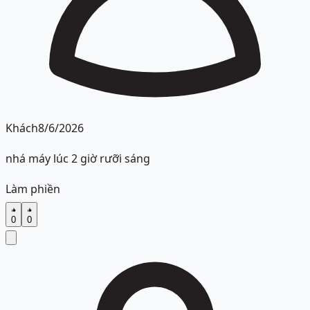
Khách
8/6/2026
nhá máy lúc 2 giờ rưỡi sáng
Làm phiền
0
0