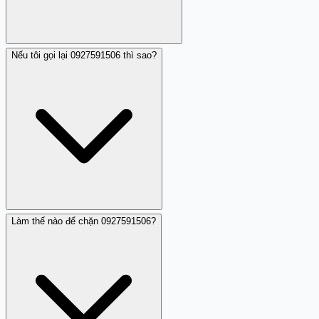
Nếu tôi gọi lại 0927591506 thì sao?
Việc gọi vào 3 giờ sáng từ 0927591506 cho thấy mục đích
là làm phiền hoặc gây bất an cho người nhận, vì đây là
khung giờ khi hầu hết mọi người đang ngủ. Hành vi này
được xem là làm phiền và có thể là dấu hiệu của hoạt
động lạm dụng.
Làm thế nào để chặn 0927591506?
Không nên gọi lại 0927591506 vì những lý do sau: (1) điều
này xác nhận số điện thoại của bạn còn hoạt động, có
thể dẫn đến nhiều cuộc gọi làm phiền khác; (2) bạn có
thể bị tốn cước điện thoại không cần thiết; (3) không biết
mục đích thực sự của người gọi, nên tránh giao tiếp.