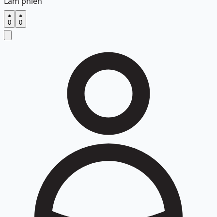
Làm phiền
0
0