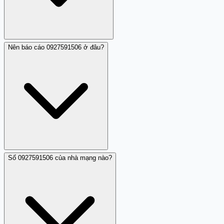
Nên báo cáo 0927591506 ở đâu?
Trên hầu hết các điện thoại thông minh: mở danh bạ, tìm
số 0927591506 (hoặc từ nhật ký cuộc gọi nhỡ), chọn
'Chặn' hoặc 'Block'. Một số điện thoại cũng cung cấp tính
năng chặn tự động cho các số gọi không rõ. Sau khi
chặn, 0927591506 sẽ không thể liên hệ bạn qua cuộc gọi.
Số 0927591506 của nhà mạng nào?
Bạn có thể báo cáo 0927591506 qua nhiều kênh chính
thức: (1) Tổng đài 156 của Bộ Thông tin và Truyền thông
để báo cuộc gọi rác; (2) nhà mạng Vietnamobile qua
tổng đài chính thức để báo lạm dụng; (3) công an địa
phương hoặc 113 nếu hành vi lặp lại; (4) Trang Trắng