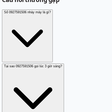
Số 0927591506 nháy máy là gì?
Tại sao 0927591506 gọi lúc 3 giờ sáng?
Nhá máy (hay gọi là nháy máy) từ 0927591506 là hành
động gọi đến rồi cúp máy không để lại lời thoại. Người
gọi không có mục đích giao tiếp mà chỉ để lại dấu vết
cuộc gọi nhỡ, thường nhằm mục đích gây khó chịu hoặc
tạo sự bất an cho người nhận.