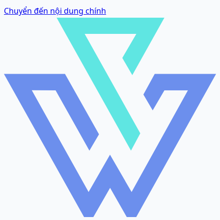
Chuyển đến nội dung chính