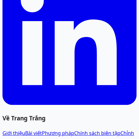
Về Trang Trắng
Giới thiệu
Bài viết
Phương pháp
Chính sách biên tập
Chỉnh