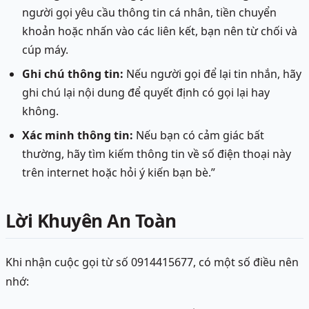
người gọi yêu cầu thông tin cá nhân, tiền chuyển
khoản hoặc nhấn vào các liên kết, bạn nên từ chối và
cúp máy.
Ghi chú thông tin:
Nếu người gọi để lại tin nhắn, hãy
ghi chú lại nội dung để quyết định có gọi lại hay
không.
Xác minh thông tin:
Nếu bạn có cảm giác bất
thường, hãy tìm kiếm thông tin về số điện thoại này
trên internet hoặc hỏi ý kiến bạn bè.”
Lời Khuyên An Toàn
Khi nhận cuộc gọi từ số 0914415677, có một số điều nên
nhớ: