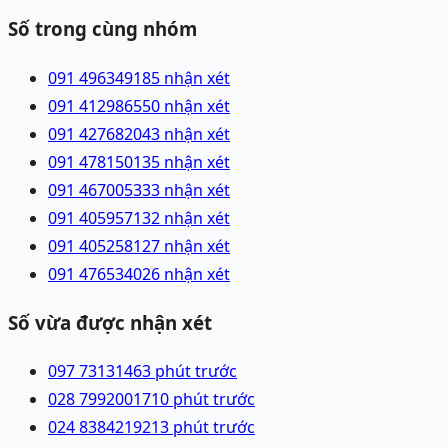
Số trong cùng nhóm
091 4963491
85 nhận xét
091 4129865
50 nhận xét
091 4276820
43 nhận xét
091 4781501
35 nhận xét
091 4670053
33 nhận xét
091 4059571
32 nhận xét
091 4052581
27 nhận xét
091 4765340
26 nhận xét
Số vừa được nhận xét
097 7313146
3 phút trước
028 79920017
10 phút trước
024 83842192
13 phút trước