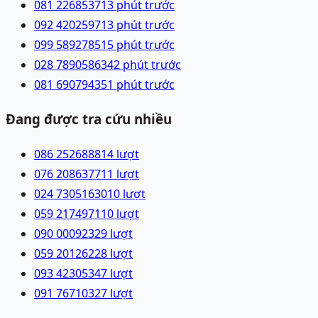
081 2268537
13 phút trước
092 4202597
13 phút trước
099 5892785
15 phút trước
028 78905863
42 phút trước
081 6907943
51 phút trước
Đang được tra cứu nhiều
086 2526888
14
lượt
076 2086377
11
lượt
024 73051630
10
lượt
059 2174971
10
lượt
090 0009232
9
lượt
059 2012622
8
lượt
093 4230534
7
lượt
091 7671032
7
lượt