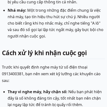
bị yêu cầu cung cấp thông tin cá nhân.
Nhá máy:
Một trong những đặc điểm chung là việc
nhá máy, tạo tín hiệu thu hút sự chú ý. Nhiều người
cho biết rằng khi họ nhấc máy, chỉ nghe tiếng "A lô"
và sau đó số gọi lại lập tức ngắt máy, gây bực bội cho
người nhận cuộc gọi.
Cách xử lý khi nhận cuộc gọi
Trước khi quyết định nghe máy từ số điện thoại
0913400381, bạn nên xem xét kỹ lưỡng các khuyến cáo
sau:
Thay vì nghe máy, hãy chặn số:
Nếu bạn phát hiện
đây là số không đáng tin cậy, tốt nhất bạn nên chặn
lại ngay lập tức để tránh bị quấy rối thêm.