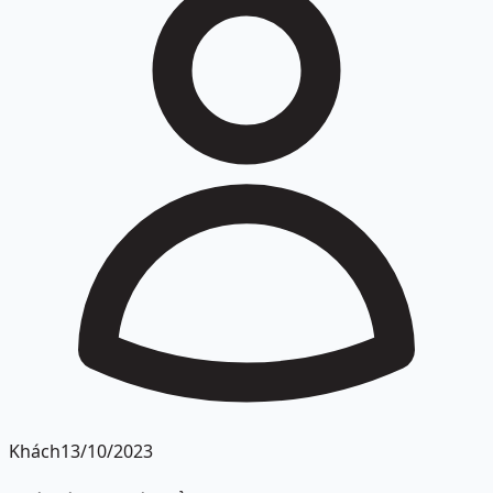
Khách
13/10/2023