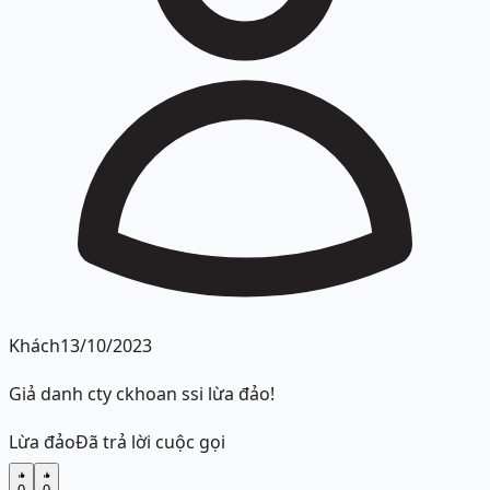
Khách
13/10/2023
Giả danh cty ckhoan ssi lừa đảo!
Lừa đảo
Đã trả lời cuộc gọi