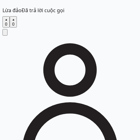
Lừa đảo
Đã trả lời cuộc gọi
0
0