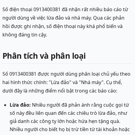
Số điện thoại 0913400381 đã nhận rất nhiều báo cáo từ
người dùng về việc lừa đảo và nhá máy. Qua các phản
hồi được ghi nhận, số điện thoại này khá phổ biến và
không đáng tin cậy.
Phân tích và phân loại
Số 0913400381 được người dùng phân loại chủ yếu theo
hai hình thức chính: "Lừa đảo" và "Nhá máy". Cụ thể,
dưới đây là những điểm nổi bật trong các báo cáo:
Lừa đảo:
Nhiều người đã phản ánh rằng cuộc gọi từ
số này đều liên quan đến các chiêu trò lừa đảo, như
giả danh các công ty lớn hoặc hứa hẹn tặng quà.
Nhiều người cho biết họ bị trừ tiền từ tài khoản hoặc