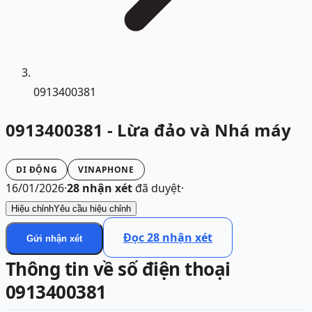
0913400381
0913400381 - Lừa đảo và Nhá máy
DI ĐỘNG
VINAPHONE
16/01/2026
·
28
nhận xét
đã duyệt
·
Hiệu chỉnh
Yêu cầu hiệu chỉnh
Đọc
28
nhận xét
Gửi nhận xét
Thông tin về số điện thoại
0913400381