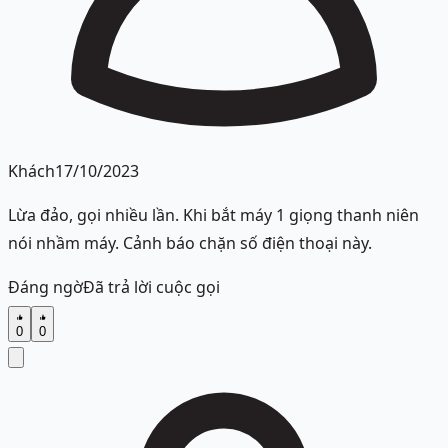
Khách
17/10/2023
Lừa đảo, gọi nhiều lần. Khi bắt máy 1 giọng thanh niên
nói nhầm máy. Cảnh báo chặn số điện thoại này.
Đáng ngờ
Đã trả lời cuộc gọi
0
0