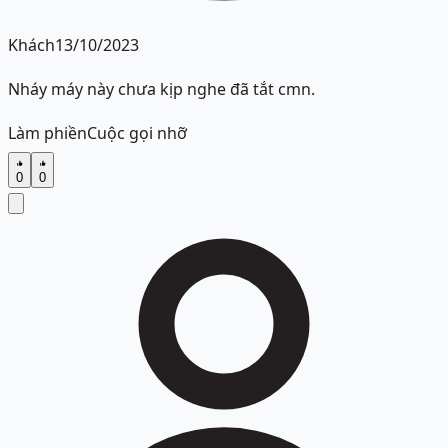
Khách
13/10/2023
Nháy máy này chưa kịp nghe đã tắt cmn.
Làm phiền
Cuộc gọi nhỡ
0
0