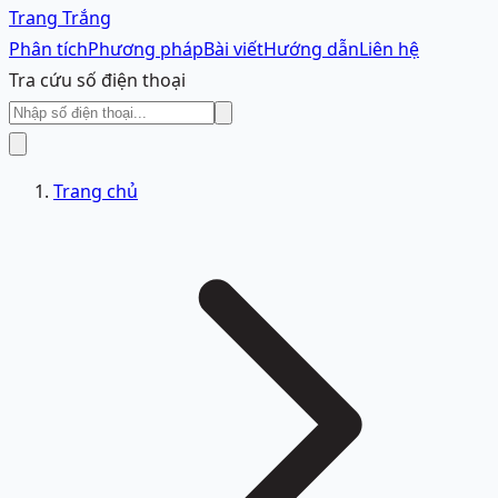
Trang Trắng
Phân tích
Phương pháp
Bài viết
Hướng dẫn
Liên hệ
Tra cứu số điện thoại
Trang chủ