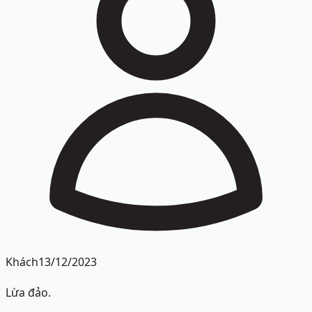
Khách
13/12/2023
Lừa đảo.