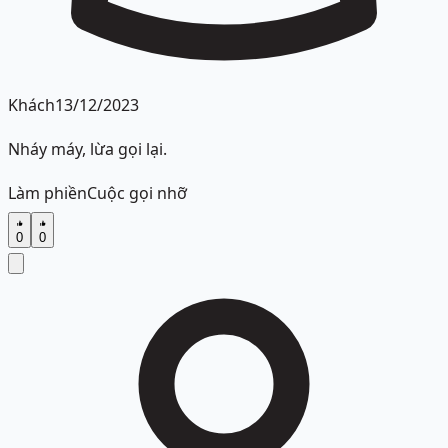
Khách
13/12/2023
Nháy máy, lừa gọi lại.
Làm phiền
Cuộc gọi nhỡ
0
0