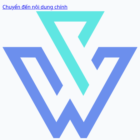
Chuyển đến nội dung chính