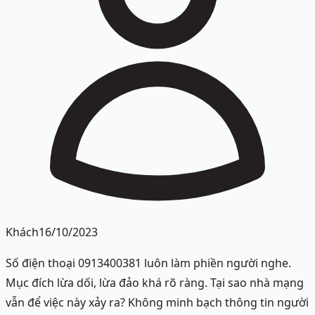
Khách
16/10/2023
Số điện thoại 0913400381 luôn làm phiền người nghe.
Mục đích lừa dối, lừa đảo khá rõ ràng. Tại sao nhà mạng
vẫn để việc này xảy ra? Không minh bạch thông tin người