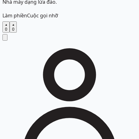
Nhá máy dạng lừa đảo.
Làm phiền
Cuộc gọi nhỡ
0
0