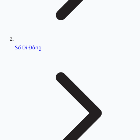
Số Di Động