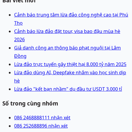
Bài viết mới
Cảnh báo trung tâm lừa đảo công nghệ cao tại Phú
Thọ
Cảnh báo lừa đảo đặt tour, visa bao đậu mùa hè
2026
Giả danh công an thông báo phạt nguội tại Lâm
Đồng
Lừa đảo trực tuyến gây thiệt hại 8.000 tỷ năm 2025
Lừa đảo dùng AI, Deepfake nhắm vào học sinh dịp
hè
Lừa đảo "kết bạn nhầm" dụ đầu tư USDT 3.000 tỉ
Số trong cùng nhóm
086 2468888
111 nhận xét
086 2526888
96 nhận xét