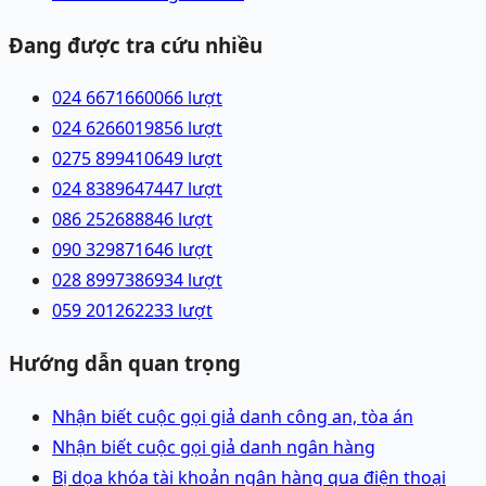
Đang được tra cứu nhiều
024 66716600
66
lượt
024 62660198
56
lượt
0275 8994106
49
lượt
024 83896474
47
lượt
086 2526888
46
lượt
090 3298716
46
lượt
028 89973869
34
lượt
059 2012622
33
lượt
Hướng dẫn quan trọng
Nhận biết cuộc gọi giả danh công an, tòa án
Nhận biết cuộc gọi giả danh ngân hàng
Bị dọa khóa tài khoản ngân hàng qua điện thoại