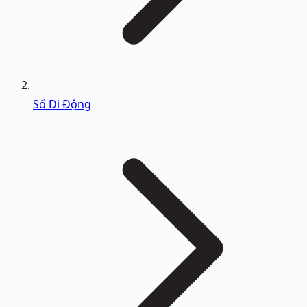
Số Di Động