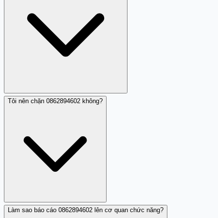
link lạ từ số này. Dù dữ liệu còn hạn chế, đây vẫn là tín
hiệu cần chú ý.
Tôi nên chặn 0862894602 không?
0862894602 (086 2894602) là số di động của nhà mạng
Viettel. Dựa trên nhận xét cộng đồng, số này được sử
dụng để gửi link không rõ ràng. Trang Trắng không cung
cấp dịch vụ tra cứu chủ sở hữu số, nhưng bạn có thể liên
hệ Viettel để báo cáo hoặc khiếu nại.
Làm sao báo cáo 0862894602 lên cơ quan chức năng?
Nên chặn 0862894602 nếu bạn không nhận ra số này