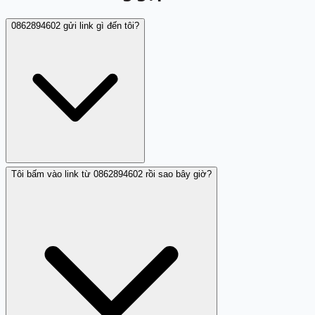
0862894602 gửi link gì đến tôi?
Tôi bấm vào link từ 0862894602 rồi sao bây giờ?
Theo nhận xét từ một người dùng, 0862894602 (086
2894602) đã gửi một tin nhắn chứa link lạ. Nhận xét
không cung cấp chi tiết cụ thể về nội dung của link hoặc
trang web mà link này dẫn tới, nhưng đây được xem là
hành vi đáng ngờ vì người gửi không được xác định rõ.