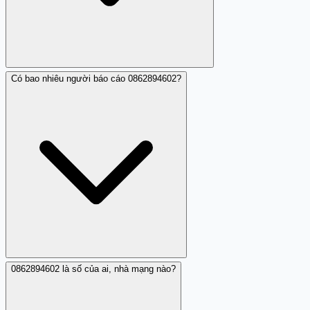
Có bao nhiêu người báo cáo 0862894602?
Nếu bạn đã bấm vào link từ 0862894602, hãy kiểm tra
thiết bị ngay để xem có dấu hiệu lạ (ứng dụng mới, tệp
lạ, thay đổi mật khẩu không xin phép). Đổi mật khẩu các
tài khoản quan trọng (email, ngân hàng) nếu nhập thông
tin. Báo cáo ngay với Cục An toàn thông tin (ais.gov.vn)
hoặc công an nếu nghi ngờ mất dữ liệu.
0862894602 là số của ai, nhà mạng nào?
Hiện tại chỉ có một nhận xét từ cộng đồng Trang Trắng
về 0862894602. Một người dùng đã ghi nhận hành vi gửi