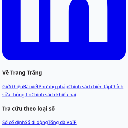
Về Trang Trắng
Giới thiệu
Bài viết
Phương pháp
Chính sách biên tập
Chỉnh
sửa thông tin
Chính sách khiếu nại
Tra cứu theo loại số
Số cố định
Số di động
Tổng đài
VoIP