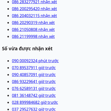
086 2832779
21 nhận xét
086 2002954
20 nhận xét
086 2040321
15 nhận xét
086 2029031
9 nhận xét
086 2105080
8 nhận xét
086 2119999
8 nhận xét
Số vừa được nhận xét
090 0009232
4 phút trước
070 8953791
1 giờ trước
090 4085709
1 giờ trước
086 9322964
1 giờ trước
076 6258913
1 giờ trước
081 3614874
2 giờ trước
028 89998468
2 giờ trước
037 2952763
2 giờ trước