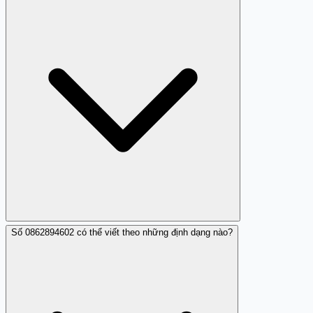
hoặc không mong muốn nhận liên lạc. Một nhận xét
cảnh báo ghi nhận hành vi gửi link từ số này. Bạn có thể
chặn trong cài đặt điện thoại hoặc qua ứng dụng chặn
cuộc gọi (nếu có cài Trang Trắng).
Số 0862894602 có thể viết theo những định dạng nào?
Báo cáo 0862894602 qua các kênh chính thức: gửi SMS
rác qua tổng đài 156 (cú pháp: S 0862894602 [nội dung]
gửi 156), liên hệ công an địa phương hoặc 113 nếu nghi
ngờ lừa đảo, báo với Cục An toàn thông tin (ais.gov.vn)