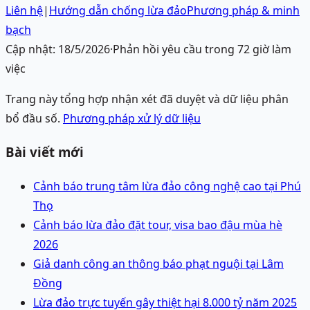
Liên hệ
|
Hướng dẫn chống lừa đảo
Phương pháp & minh
bạch
Cập nhật:
18/5/2026
·
Phản hồi yêu cầu trong 72 giờ làm
việc
Trang này tổng hợp nhận xét đã duyệt và dữ liệu phân
bổ đầu số.
Phương pháp xử lý dữ liệu
Bài viết mới
Cảnh báo trung tâm lừa đảo công nghệ cao tại Phú
Thọ
Cảnh báo lừa đảo đặt tour, visa bao đậu mùa hè
2026
Giả danh công an thông báo phạt nguội tại Lâm
Đồng
Lừa đảo trực tuyến gây thiệt hại 8.000 tỷ năm 2025