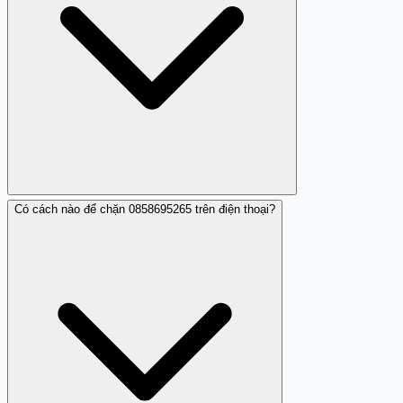
113 nếu bị thiệt hại. Đồng thời chia sẻ cảnh báo trên
Trang Trắng (trangtrang.com) để bảo vệ cộng đồng.
Có cách nào để chặn 0858695265 trên điện thoại?
Vinaphone có trách nhiệm xử lý các báo cáo về lạm dụng
số liên lạc của mình. Tuy nhiên, khóa số không phải lựa
chọn đầu tiên vì có thể ảnh hưởng đến người sử dụng
hợp pháp nếu số đó bị mạo danh hoặc bị chiếm đoạt.
Bạn nên báo cáo trực tiếp cho Vinaphone qua tổng đài
chính thức của họ, đồng thời báo tổng đài 156 để có
hành động xử lý kịp thời.