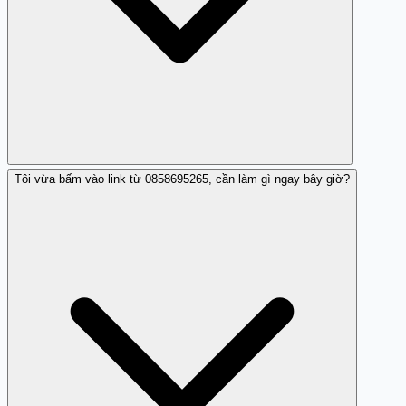
Tôi vừa bấm vào link từ 0858695265, cần làm gì ngay bây giờ?
Đây là lừa đảo phishing. Theo nhận xét cộng đồng,
0858695265 giả mạo Techcombank gửi tin nhắn kèm
đường link lừa đảo nhằm đánh cắp thông tin đăng nhập,
OTP hoặc dữ liệu cá nhân của người nhận. Khi bấm vào
link, người dùng có thể bị dẫn đến trang giả mạo ngân
hàng hoặc bị tải phần mềm độc hại.