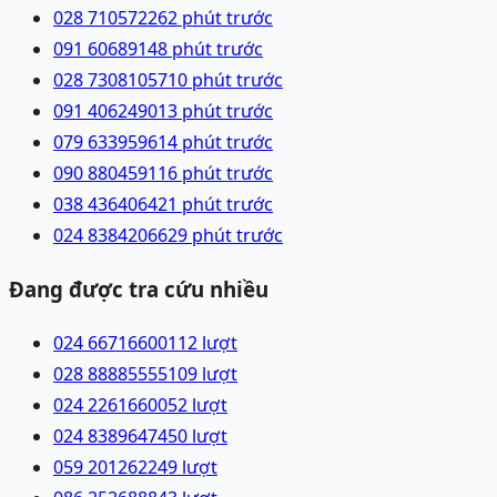
028 71057226
2 phút trước
091 6068914
8 phút trước
028 73081057
10 phút trước
091 4062490
13 phút trước
079 6339596
14 phút trước
090 8804591
16 phút trước
038 4364064
21 phút trước
024 83842066
29 phút trước
Đang được tra cứu nhiều
024 66716600
112
lượt
028 88885555
109
lượt
024 22616600
52
lượt
024 83896474
50
lượt
059 2012622
49
lượt