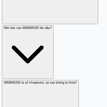
Nên báo cáo 0858695265 lên đâu?
Một số dấu hiệu: tin nhắn tự xưng là Techcombank
nhưng đến từ số điện thoại lạ (không phải tổng đài chính
thức của ngân hàng), yêu cầu bấm link để 'cập nhật'
hoặc 'xác minh' tài khoản, cấu trúc câu kém tự nhiên
hoặc có lỗi chính tả, tuyên bố tài khoản bị khóa/giới hạn
để tạo áp lực. Techcombank sẽ KHÔNG bao giờ yêu cầu
OTP hoặc mật khẩu qua tin nhắn.
0858695265 là số Vinaphone, tại sao không bị khóa?
Bạn có thể báo cáo 0858695265 lên: Tổng đài 156 (soạn
tin S 0858695265 [nội dung] gửi 156), Techcombank qua
tổng đài chính thức, Cục An toàn thông tin (ais.gov.vn) để
cảnh báo hoạt động lừa đảo, Công an địa phương hoặc