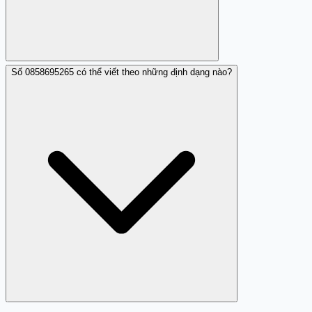
Số 0858695265 có thể viết theo những định dạng nào?
Có. Trên Android hoặc iOS, bạn có thể: 1) Vào chi tiết tin
nhắn từ 0858695265, chọn 'Chặn' hoặc 'Báo cáo spam'. 2)
Dùng ứng dụng chặn cuộc gọi (như Trang Trắng,
TrueCaller, hoặc ứng dụng chặn tin nhắn mặc định của
nhà cung cấp mạng). 3) Thêm 0858695265 vào danh sách
liên hệ không mong muốn. Chặn sẽ ngăn không cho tin
nhắn từ số này gửi đến bạn trong tương lai.