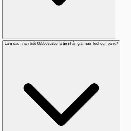
Làm sao nhận biết 0858695265 là tin nhắn giả mạo Techcombank?
Hãy thực hiện ngay: 1) Gọi Techcombank qua tổng đài
chính thức (in trên thẻ ngân hàng) để báo tình hình và
khóa tài khoản tạm thời. 2) Đổi mật khẩu từ một thiết bị
khác, an toàn. 3) Nếu nhập OTP hoặc mã xác minh, liên
hệ ngân hàng để xem có giao dịch lạ nào. 4) Kiểm tra chi
tiết tài khoản để phát hiện giao dịch bất thường. 5) Cân
nhắc báo công an nếu bị mất tiền.