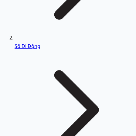
Số Di Động