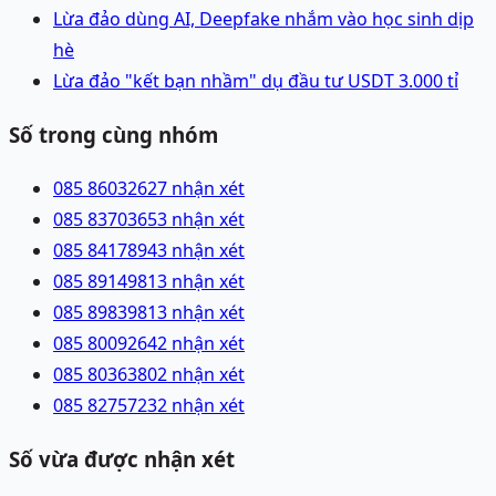
Lừa đảo dùng AI, Deepfake nhắm vào học sinh dịp
hè
Lừa đảo "kết bạn nhầm" dụ đầu tư USDT 3.000 tỉ
Số trong cùng nhóm
085 8603262
7 nhận xét
085 8370365
3 nhận xét
085 8417894
3 nhận xét
085 8914981
3 nhận xét
085 8983981
3 nhận xét
085 8009264
2 nhận xét
085 8036380
2 nhận xét
085 8275723
2 nhận xét
Số vừa được nhận xét