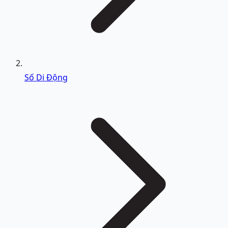
Số Di Động