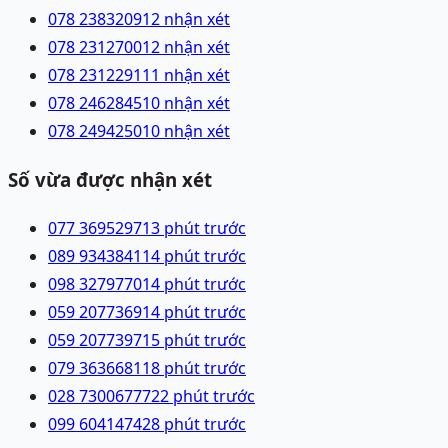
078 2383209
12 nhận xét
078 2312700
12 nhận xét
078 2312291
11 nhận xét
078 2462845
10 nhận xét
078 2494250
10 nhận xét
Số vừa được nhận xét
077 3695297
13 phút trước
089 9343841
14 phút trước
098 3279770
14 phút trước
059 2077369
14 phút trước
059 2077397
15 phút trước
079 3636681
18 phút trước
028 73006777
22 phút trước
099 6041474
28 phút trước