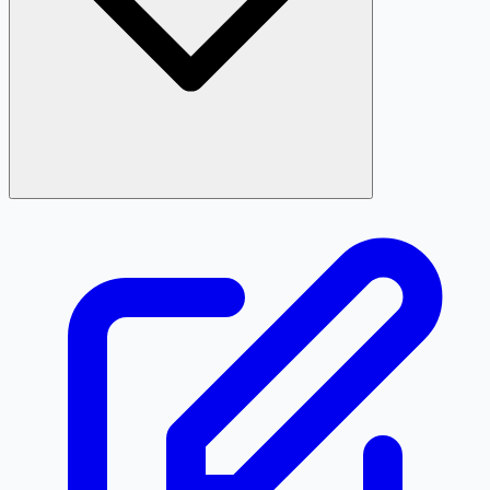
Định dạng chuẩn là 0782353074. Các cách viết sau đây
đều được quy về cùng một số khi tra cứu: 078 2353074,
0782 353 074, 0782 35 30 74, +84782353074, +84 78
2353074.