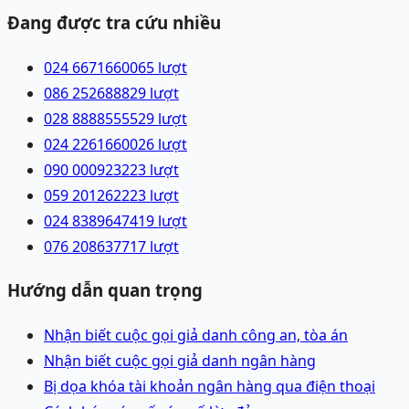
Đang được tra cứu nhiều
024 66716600
65
lượt
086 2526888
29
lượt
028 88885555
29
lượt
024 22616600
26
lượt
090 0009232
23
lượt
059 2012622
23
lượt
024 83896474
19
lượt
076 2086377
17
lượt
Hướng dẫn quan trọng
Nhận biết cuộc gọi giả danh công an, tòa án
Nhận biết cuộc gọi giả danh ngân hàng
Bị dọa khóa tài khoản ngân hàng qua điện thoại