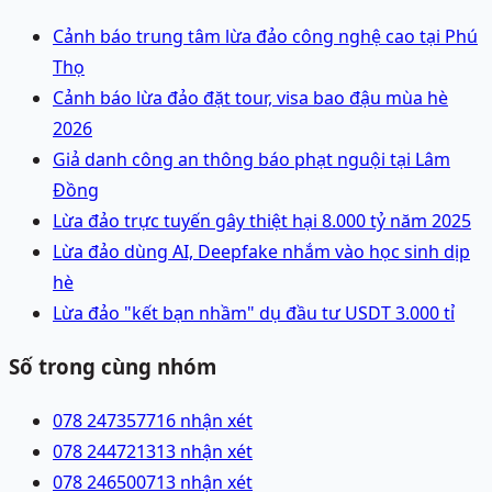
Cảnh báo trung tâm lừa đảo công nghệ cao tại Phú
Thọ
Cảnh báo lừa đảo đặt tour, visa bao đậu mùa hè
2026
Giả danh công an thông báo phạt nguội tại Lâm
Đồng
Lừa đảo trực tuyến gây thiệt hại 8.000 tỷ năm 2025
Lừa đảo dùng AI, Deepfake nhắm vào học sinh dịp
hè
Lừa đảo "kết bạn nhầm" dụ đầu tư USDT 3.000 tỉ
Số trong cùng nhóm
078 2473577
16 nhận xét
078 2447213
13 nhận xét
078 2465007
13 nhận xét