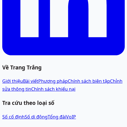
Về Trang Trắng
Giới thiệu
Bài viết
Phương pháp
Chính sách biên tập
Chỉnh
sửa thông tin
Chính sách khiếu nại
Tra cứu theo loại số
Số cố định
Số di động
Tổng đài
VoIP