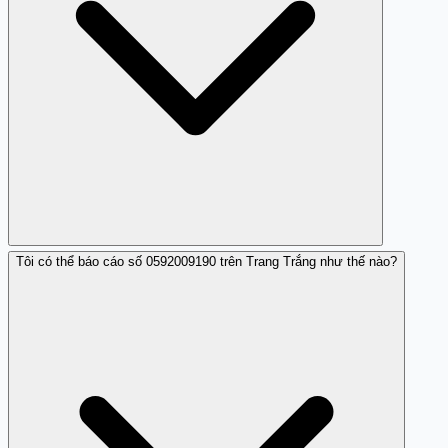
Tôi có thể báo cáo số 0592009190 trên Trang Trắng như thế nào?
Không, số 0592009190 không thuộc nhóm số đáng tin
cậy mà được xác định là làm phiền người dùng.