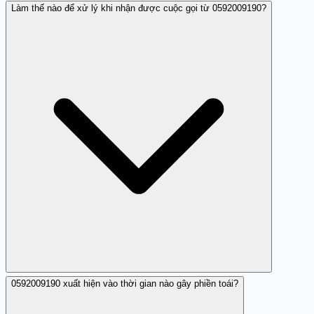
Làm thế nào để xử lý khi nhận được cuộc gọi từ 0592009190?
0592009190 được xác định là số nhá máy làm phiền chứ
không phải là lừa đảo trực tiếp, tuy nhiên nên cân nhắc
thận trọng khi nhận cuộc gọi từ số này.
0592009190 xuất hiện vào thời gian nào gây phiền toái?
Bạn nên tránh trả lời và gọi lại số 0592009190, đồng thời
chặn số để tránh bị làm phiền hoặc gặp rủi ro không