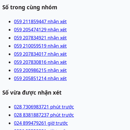
Số trong cùng nhóm
059 2118594
47 nhận xét
059 2054741
29 nhận xét
059 2078349
21 nhận xét
059 2100595
19 nhận xét
059 2078340
17 nhận xét
059 2078308
16 nhận xét
059 2009862
15 nhận xét
059 2058512
14 nhận xét
Số vừa được nhận xét
028 73069837
21 phút trước
028 83818872
37 phút trước
024 89947926
1 giờ trước