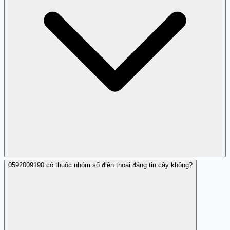
0592009190 có thuộc nhóm số điện thoại đáng tin cậy không?
Cho đến hiện tại, trên trang Trang Trắng chỉ mới có một
báo cáo nhưng với tính chất gọi nhá máy liên tục và làm
phiền nghiêm trọng.