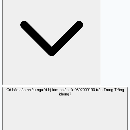
mong muốn.
Có báo cáo nhiều người bị làm phiền từ 0592009190 trên Trang Trắng
Theo đánh giá, số này thường xuyên gọi nhá máy vào
không?
buổi tối, ví dụ như vào lúc 20h30, gây khó chịu cho người
nhận.