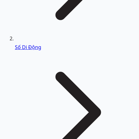
Số Di Động