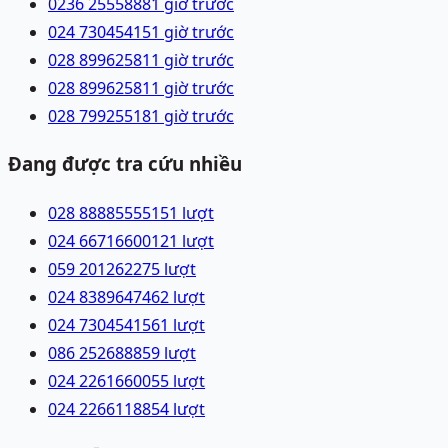
0236 2555888
1 giờ trước
024 73045415
1 giờ trước
028 89962581
1 giờ trước
028 89962581
1 giờ trước
028 79925518
1 giờ trước
Đang được tra cứu nhiều
028 88885555
151
lượt
024 66716600
121
lượt
059 2012622
75
lượt
024 83896474
62
lượt
024 73045415
61
lượt
086 2526888
59
lượt
024 22616600
55
lượt
024 22661188
54
lượt