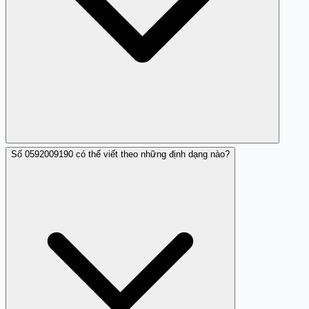
Số 0592009190 có thể viết theo những định dạng nào?
Bạn có thể gửi phản hồi và đánh giá về số 0592009190
trên Trang Trắng để giúp cộng đồng nhận biết và xử lý
số điện thoại này hiệu quả hơn.