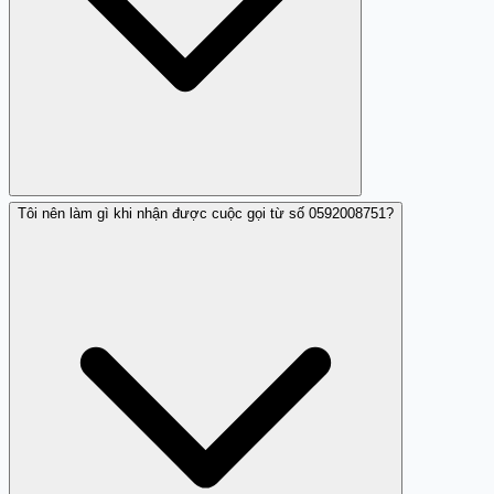
Tôi nên làm gì khi nhận được cuộc gọi từ số 0592008751?
Có, nhiều người dùng phản hồi số điện thoại này là lừa
đảo và làm phiền.