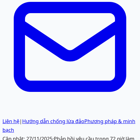
Liên hệ
|
Hướng dẫn chống lừa đảo
Phương pháp & minh
bạch
Cập nhật:
27/11/2025
·
Phản hồi yêu cầu trong 72 giờ làm