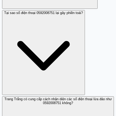
Tại sao số điện thoại 0592008751 lại gây phiền toái?
Dựa trên phản hồi, số này không được nhận định là hợp
pháp mà có dấu hiệu lừa đảo.
Trang Trắng có cung cấp cách nhận diện các số điện thoại lừa đảo như
Vì thường xuyên gọi điện liên tục và có hành vi lừa đảo,
0592008751 không?
khiến người nhận cảm thấy bị quấy rối.