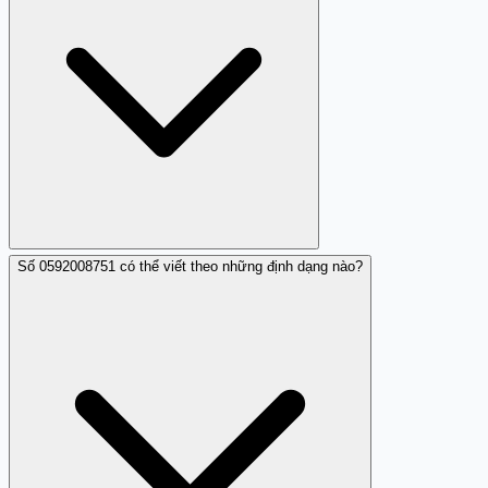
phòng tránh.
Số 0592008751 có thể viết theo những định dạng nào?
Bạn có thể sử dụng tính năng chặn cuộc gọi trên điện
thoại hoặc qua các ứng dụng hỗ trợ chặn cuộc gọi để
ngăn chặn số này.