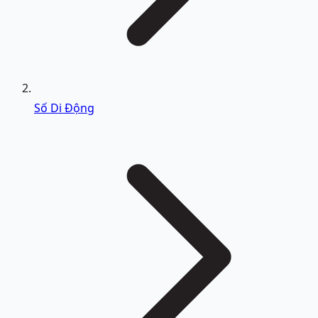
Số Di Động