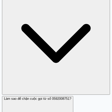
Làm sao để chặn cuộc gọi từ số 0592008751?
Có, Trang Trắng thường xuyên cập nhật và chia sẻ thông
tin về các số điện thoại thuộc dạng lừa đảo và cách