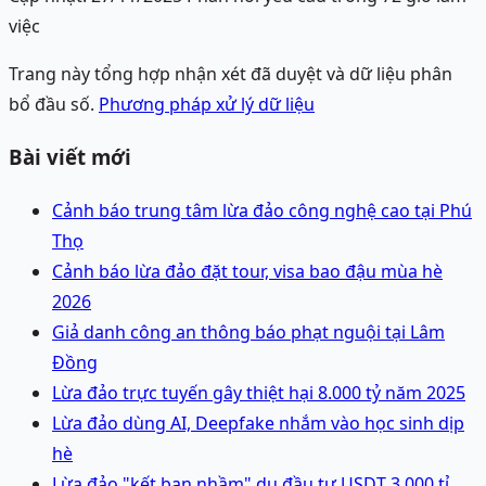
việc
Trang này tổng hợp nhận xét đã duyệt và dữ liệu phân
bổ đầu số.
Phương pháp xử lý dữ liệu
Bài viết mới
Cảnh báo trung tâm lừa đảo công nghệ cao tại Phú
Thọ
Cảnh báo lừa đảo đặt tour, visa bao đậu mùa hè
2026
Giả danh công an thông báo phạt nguội tại Lâm
Đồng
Lừa đảo trực tuyến gây thiệt hại 8.000 tỷ năm 2025
Lừa đảo dùng AI, Deepfake nhắm vào học sinh dịp
hè
Lừa đảo "kết bạn nhầm" dụ đầu tư USDT 3.000 tỉ