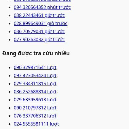
094 3205643
52 phút trước
038 2244346
1 giờ trước
028 89964903
1 giờ trước
036 7057903
1 giờ trước
077 9026303
2 giờ trước
Đang được tra cứu nhiều
090 3298716
41
lượt
093 4230534
24
lượt
079 3343118
15
lượt
086 2526888
14
lượt
079 6339596
13
lượt
090 2107978
12
lượt
076 3377063
12
lượt
024 55555811
11
lượt