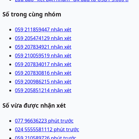
Số trong cùng nhóm
059 2118594
47 nhận xét
059 2054741
29 nhận xét
059 2078349
21 nhận xét
059 2100595
19 nhận xét
059 2078340
17 nhận xét
059 2078308
16 nhận xét
059 2009862
15 nhận xét
059 2058512
14 nhận xét
Số vừa được nhận xét
077 9663622
3 phút trước
024 55555811
12 phút trước
059 2105897
26 phút trước