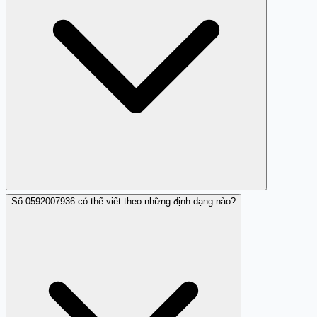
từ số này.
Số 0592007936 có thể viết theo những định dạng nào?
Theo phản hồi hiện có, số 0592007936 chủ yếu gọi làm
phiền với mục đích nghi ngờ lừa đảo, không chỉ là nhá
máy thông thường.