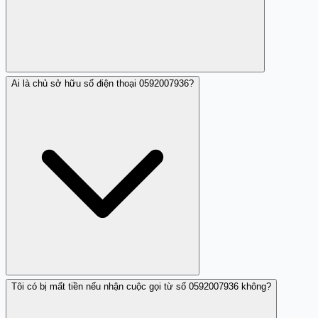
Ai là chủ sở hữu số điện thoại 0592007936?
Số này không được đánh giá là đáng tin cậy theo thông
tin từ Trang Trắng do có hành vi làm phiền và nghi ngờ
lừa đảo.
Tôi có bị mất tiền nếu nhận cuộc gọi từ số 0592007936 không?
Hiện tại chưa có thông tin xác thực về chủ sở hữu của số
0592007936 trên Trang Trắng.