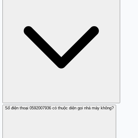
Số điện thoại 0592007936 có thuộc diện gọi nhá máy không?
Nếu bạn không cung cấp thông tin cá nhân hay tài chính,
khả năng mất tiền là rất thấp. Tuy nhiên, hãy luôn cẩn
trọng và không truy cập các link hoặc làm theo yêu cầu