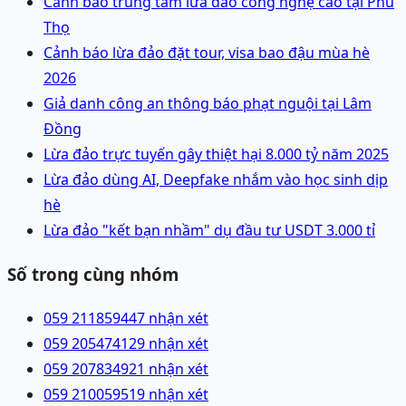
Cảnh báo trung tâm lừa đảo công nghệ cao tại Phú
Thọ
Cảnh báo lừa đảo đặt tour, visa bao đậu mùa hè
2026
Giả danh công an thông báo phạt nguội tại Lâm
Đồng
Lừa đảo trực tuyến gây thiệt hại 8.000 tỷ năm 2025
Lừa đảo dùng AI, Deepfake nhắm vào học sinh dịp
hè
Lừa đảo "kết bạn nhầm" dụ đầu tư USDT 3.000 tỉ
Số trong cùng nhóm
059 2118594
47 nhận xét
059 2054741
29 nhận xét
059 2078349
21 nhận xét
059 2100595
19 nhận xét