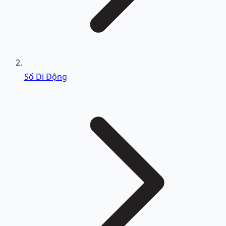
Số Di Động