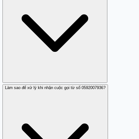
Làm sao để xử lý khi nhận cuộc gọi từ số 0592007936?
Theo phản hồi của người dùng trên Trang Trắng, số
0592007936 có dấu hiệu làm phiền và nghi ngờ dùng để
lừa đảo.