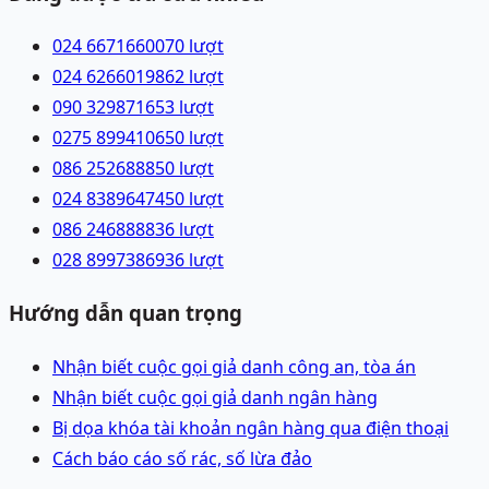
024 66716600
70
lượt
024 62660198
62
lượt
090 3298716
53
lượt
0275 8994106
50
lượt
086 2526888
50
lượt
024 83896474
50
lượt
086 2468888
36
lượt
028 89973869
36
lượt
Hướng dẫn quan trọng
Nhận biết cuộc gọi giả danh công an, tòa án
Nhận biết cuộc gọi giả danh ngân hàng
Bị dọa khóa tài khoản ngân hàng qua điện thoại
Cách báo cáo số rác, số lừa đảo