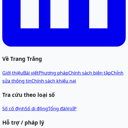
Về Trang Trắng
Giới thiệu
Bài viết
Phương pháp
Chính sách biên tập
Chỉnh
sửa thông tin
Chính sách khiếu nại
Tra cứu theo loại số
Số cố định
Số di động
Tổng đài
VoIP
Hỗ trợ / pháp lý