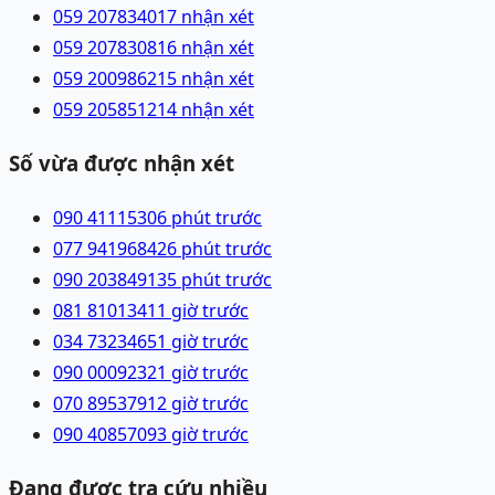
059 2078340
17 nhận xét
059 2078308
16 nhận xét
059 2009862
15 nhận xét
059 2058512
14 nhận xét
Số vừa được nhận xét
090 4111530
6 phút trước
077 9419684
26 phút trước
090 2038491
35 phút trước
081 8101341
1 giờ trước
034 7323465
1 giờ trước
090 0009232
1 giờ trước
070 8953791
2 giờ trước
090 4085709
3 giờ trước
Đang được tra cứu nhiều