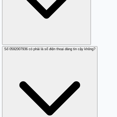
Số 0592007936 có phải là số điện thoại đáng tin cậy không?
Bạn nên tránh trả lời trực tiếp và không cung cấp thông
tin cá nhân. Có thể chặn số và báo với cơ quan chức
năng để được hỗ trợ.