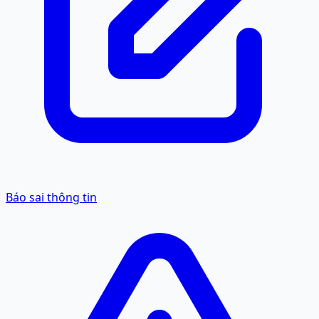
Báo sai thông tin