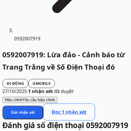
0592007919
0592007919: Lừa đảo - Cảnh báo từ
Trang Trắng về Số Điện Thoại đó
DI ĐỘNG
GMOBILE
27/10/2025
·
1
nhận xét
đã duyệt
·
Hiệu chỉnh
Yêu cầu hiệu chỉnh
Đọc
1
nhận xét
Gửi nhận xét
Đánh giá số điện thoại 0592007919