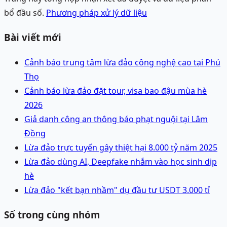
bổ đầu số.
Phương pháp xử lý dữ liệu
Bài viết mới
Cảnh báo trung tâm lừa đảo công nghệ cao tại Phú
Thọ
Cảnh báo lừa đảo đặt tour, visa bao đậu mùa hè
2026
Giả danh công an thông báo phạt nguội tại Lâm
Đồng
Lừa đảo trực tuyến gây thiệt hại 8.000 tỷ năm 2025
Lừa đảo dùng AI, Deepfake nhắm vào học sinh dịp
hè
Lừa đảo "kết bạn nhầm" dụ đầu tư USDT 3.000 tỉ
Số trong cùng nhóm