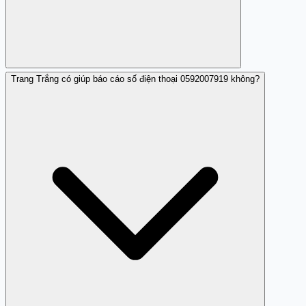
Trang Trắng có giúp báo cáo số điện thoại 0592007919 không?
Bạn có thể sử dụng chức năng chặn cuộc gọi trên điện
thoại hoặc ứng dụng chặn cuộc gọi để ngăn số
0592007919 liên lạc.