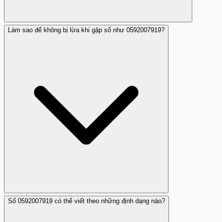
Làm sao để không bị lừa khi gặp số như 0592007919?
Trang Trắng cung cấp thông tin cảnh báo về số điện
thoại 0592007919 để người dùng phòng tránh, bạn cũng
có thể báo cáo thêm tại các cơ quan chức năng.
Số 0592007919 có thể viết theo những định dạng nào?
Luôn cẩn trọng, không chia sẻ thông tin cá nhân qua