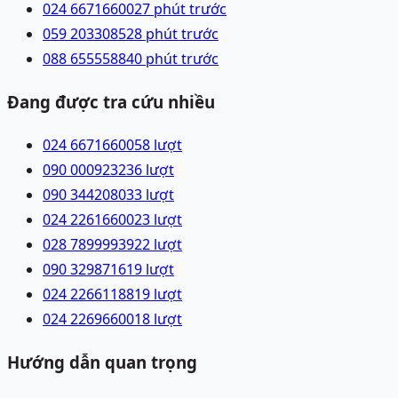
024 66716600
27 phút trước
059 2033085
28 phút trước
088 6555588
40 phút trước
Đang được tra cứu nhiều
024 66716600
58
lượt
090 0009232
36
lượt
090 3442080
33
lượt
024 22616600
23
lượt
028 78999939
22
lượt
090 3298716
19
lượt
024 22661188
19
lượt
024 22696600
18
lượt
Hướng dẫn quan trọng