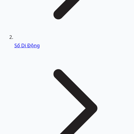
Số Di Động