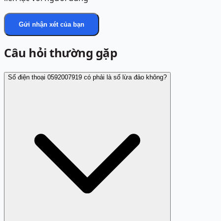
Gửi nhận xét của bạn
Câu hỏi thường gặp
Số điện thoại 0592007919 có phải là số lừa đảo không?