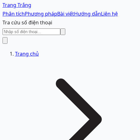
Trang Trắng
Phân tích
Phương pháp
Bài viết
Hướng dẫn
Liên hệ
Tra cứu số điện thoại
Trang chủ