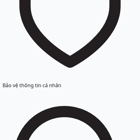
Bảo vệ thông tin cá nhân