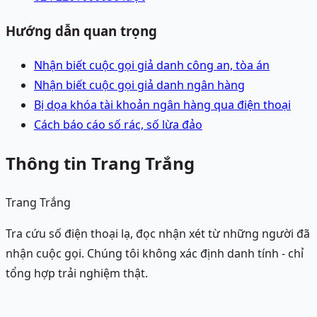
Hướng dẫn quan trọng
Nhận biết cuộc gọi giả danh công an, tòa án
Nhận biết cuộc gọi giả danh ngân hàng
Bị dọa khóa tài khoản ngân hàng qua điện thoại
Cách báo cáo số rác, số lừa đảo
Thông tin Trang Trắng
Trang Trắng
Tra cứu số điện thoại lạ, đọc nhận xét từ những người đã
nhận cuộc gọi. Chúng tôi không xác định danh tính - chỉ
tổng hợp trải nghiệm thật.