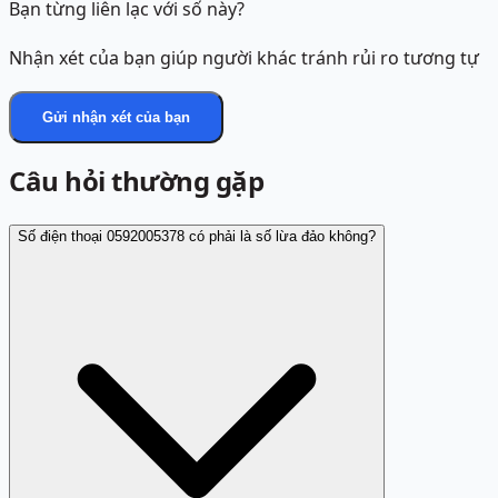
Bạn từng liên lạc với số này?
Nhận xét của bạn giúp người khác tránh rủi ro tương tự
Gửi nhận xét của bạn
Câu hỏi thường gặp
Số điện thoại 0592005378 có phải là số lừa đảo không?