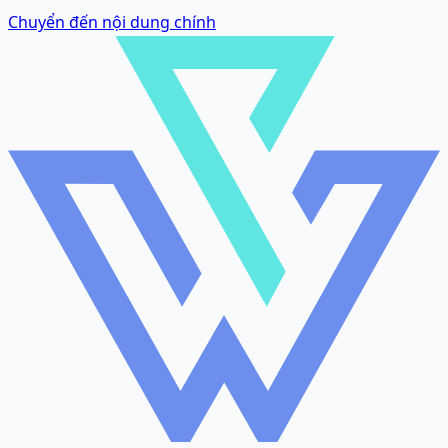
Chuyển đến nội dung chính