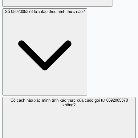
Số 0592005378 lừa đảo theo hình thức nào?
Không cung cấp thông tin cá nhân, ngắt máy ngay và
báo cáo số điện thoại này cho cơ quan chức năng.
Có cách nào xác minh tính xác thực của cuộc gọi từ 0592005378
Số này liên quan đến chiêu trò mạo danh cơ quan chức
không?
năng hoặc tổ chức tài chính để lừa lấy thông tin hoặc
tiền bạc.