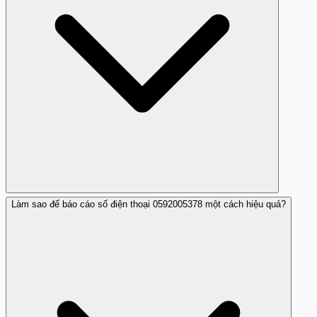
Làm sao để báo cáo số điện thoại 0592005378 một cách hiệu quả?
Trang Trắng nhận được nhiều phản ánh tiêu cực về số
này, giúp người dùng nhận biết sớm để tránh bị lừa đảo.