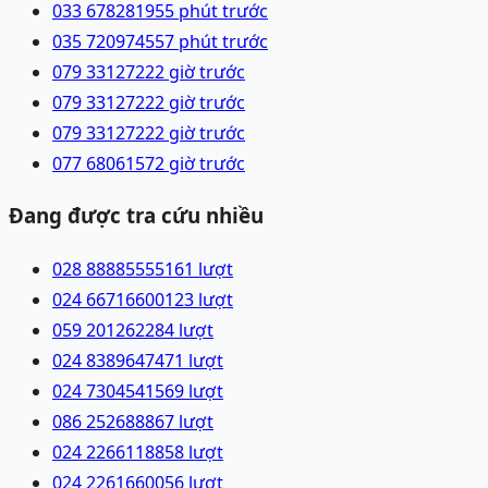
033 6782819
55 phút trước
035 7209745
57 phút trước
079 3312722
2 giờ trước
079 3312722
2 giờ trước
079 3312722
2 giờ trước
077 6806157
2 giờ trước
Đang được tra cứu nhiều
028 88885555
161
lượt
024 66716600
123
lượt
059 2012622
84
lượt
024 83896474
71
lượt
024 73045415
69
lượt
086 2526888
67
lượt
024 22661188
58
lượt
024 22616600
56
lượt