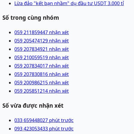
Lừa đảo "kết bạn nhầm" dụ đầu tư USDT 3.000 tỉ
Số trong cùng nhóm
059 2118594
47 nhận xét
059 2054741
29 nhận xét
059 2078349
21 nhận xét
059 2100595
19 nhận xét
059 2078340
17 nhận xét
059 2078308
16 nhận xét
059 2009862
15 nhận xét
059 2058512
14 nhận xét
Số vừa được nhận xét
033 6594480
27 phút trước
093 4230534
33 phút trước