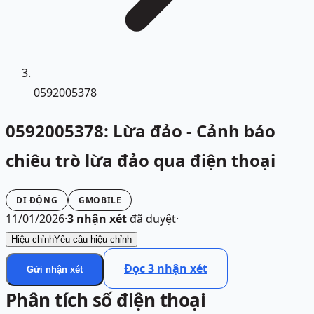
0592005378
0592005378: Lừa đảo - Cảnh báo
chiêu trò lừa đảo qua điện thoại
DI ĐỘNG
GMOBILE
11/01/2026
·
3
nhận xét
đã duyệt
·
Hiệu chỉnh
Yêu cầu hiệu chỉnh
Đọc
3
nhận xét
Gửi nhận xét
Phân tích số điện thoại