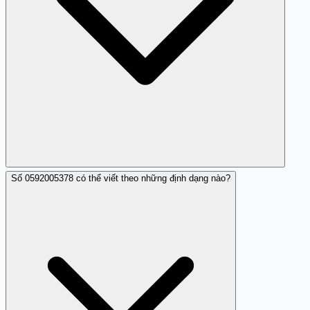
Số 0592005378 có thể viết theo những định dạng nào?
Bạn có thể liên hệ với nhà mạng hoặc cơ quan công an,
đồng thời chia sẻ thông tin lên các trang cộng đồng như
Trang Trắng để cảnh báo người khác.