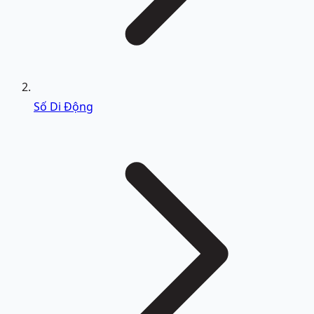
Số Di Động