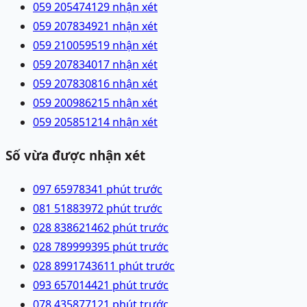
059 2054741
29 nhận xét
059 2078349
21 nhận xét
059 2100595
19 nhận xét
059 2078340
17 nhận xét
059 2078308
16 nhận xét
059 2009862
15 nhận xét
059 2058512
14 nhận xét
Số vừa được nhận xét
097 6597834
1 phút trước
081 5188397
2 phút trước
028 83862146
2 phút trước
028 78999939
5 phút trước
028 89917436
11 phút trước
093 6570144
21 phút trước
078 4358771
21 phút trước