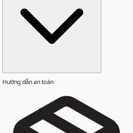
Hướng dẫn an toàn
Định dạng chuẩn là 0592004830. Các cách viết sau đây
đều được quy về cùng một số khi tra cứu: 059 2004830,
0592 004 830, 0592 00 48 30, +84592004830, +84 59
2004830.