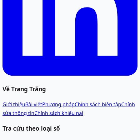
Về Trang Trắng
Giới thiệu
Bài viết
Phương pháp
Chính sách biên tập
Chỉnh
sửa thông tin
Chính sách khiếu nại
Tra cứu theo loại số