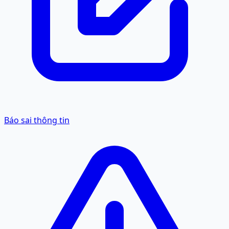
Báo sai thông tin