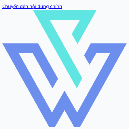
Chuyển đến nội dung chính