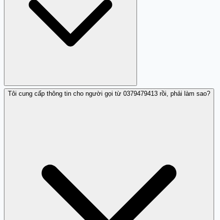
bị mạo danh để xác minh danh tính của người gọi trước
khi cung cấp bất kỳ thông tin nào.
Tôi cung cấp thông tin cho người gọi từ 0379479413 rồi, phải làm sao?
Một nhận xét báo cáo rằng người gọi sử dụng lời đe dọa
để tạo áp lực lên người nhận, kết hợp với yêu cầu thu
thập thông tin cá nhân. Đây là chiến lược phổ biến của
lừa đảo để khiến nạn nhân cung cấp dữ liệu nhạy cảm
hoặc chuyển tiền.