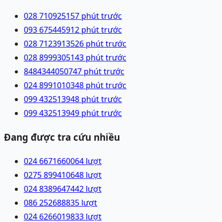
028 71092515
7 phút trước
093 6754459
12 phút trước
028 71239135
26 phút trước
028 89993051
43 phút trước
84843440507
47 phút trước
024 89910103
48 phút trước
099 4325139
48 phút trước
099 4325139
49 phút trước
Đang được tra cứu nhiều
024 66716600
64
lượt
0275 8994106
48
lượt
024 83896474
42
lượt
086 2526888
35
lượt
024 62660198
33
lượt