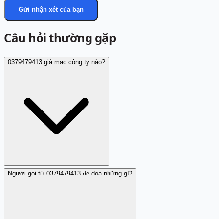
Gửi nhận xét của bạn
Câu hỏi thường gặp
0379479413 giả mạo công ty nào?
Người gọi từ 0379479413 đe dọa những gì?
Theo nhận xét cộng đồng, người gọi từ 0379479413 giả
mạo các công ty tài chính mà không cụ thể tên công ty
trong báo cáo. Luôn gọi tổng đài chính thức của công ty