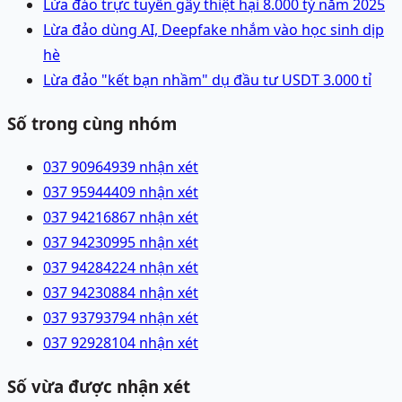
Lừa đảo trực tuyến gây thiệt hại 8.000 tỷ năm 2025
Lừa đảo dùng AI, Deepfake nhắm vào học sinh dịp
hè
Lừa đảo "kết bạn nhầm" dụ đầu tư USDT 3.000 tỉ
Số trong cùng nhóm
037 9096493
9 nhận xét
037 9594440
9 nhận xét
037 9421686
7 nhận xét
037 9423099
5 nhận xét
037 9428422
4 nhận xét
037 9423088
4 nhận xét
037 9379379
4 nhận xét
037 9292810
4 nhận xét
Số vừa được nhận xét