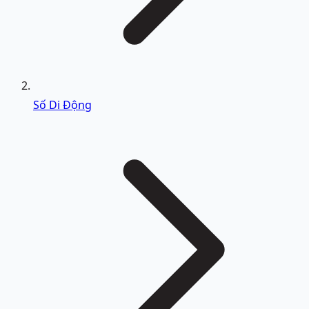
Số Di Động