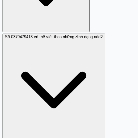
Số 0379479413 có thể viết theo những định dạng nào?
Hiện tại, Trang Trắng ghi nhận một nhận xét cảnh báo về
0379479413. Nếu bạn cũng nhận được cuộc gọi lừa đảo
từ số này, hãy đóng góp nhận xét tại trangtrang.com để
giúp cộng đồng và cơ quan chức năng nhận diện mối đe
dọa này rõ hơn.