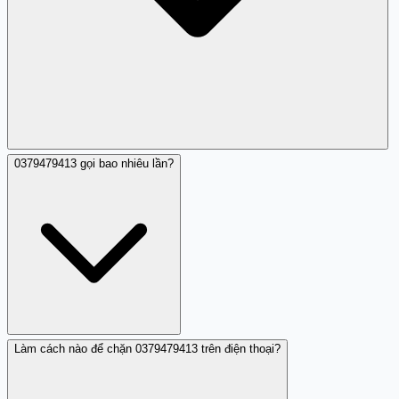
0379479413 gọi bao nhiêu lần?
Nếu bạn đã chia sẻ thông tin cá nhân (số căn cước, tài
khoản ngân hàng, mã OTP) với người gọi từ 0379479413,
hãy liên hệ ngân hàng của mình ngay để báo cáo rủi ro
và giám sát tài khoản. Đồng thời báo cáo sự cố lên Trung
tâm VNCERT/CC tại vncert.gov.vn.
Làm cách nào để chặn 0379479413 trên điện thoại?
Một nhận xét đã ghi nhận hoạt động từ 0379479413. Nếu
bạn nhận được nhiều cuộc gọi từ số này, hãy chặn ngay