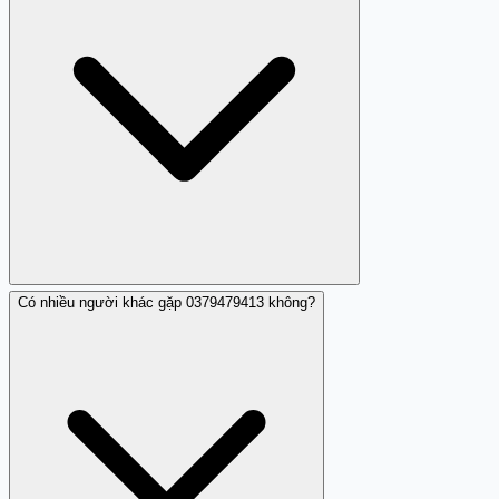
và báo cáo tổng đài 156.
Có nhiều người khác gặp 0379479413 không?
Trên iOS: mở Danh bạ, tìm 0379479413, chọn 'Chặn cuộc
gọi từ liên hệ này'. Trên Android: Mở Điện thoại, nhấn
vào 0379479413 trong nhật ký cuộc gọi, chọn 'Chặn số'.
Sau khi chặn, báo cáo cuộc gọi rác tới tổng đài 156 để hỗ
trợ chính quyền trong việc chấm dứt hoạt động.