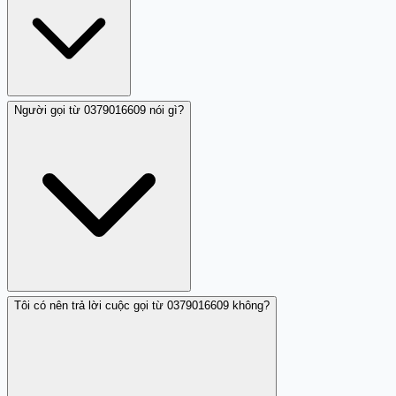
Người gọi từ 0379016609 nói gì?
0379016609 (037 9016609) là số di động thuộc mạng
Viettel. Có một nhận xét cộng đồng cảnh báo số này giả
danh cơ quan thuế để lừa đảo.
Tôi có nên trả lời cuộc gọi từ 0379016609 không?
Theo nhận xét được ghi nhận, người gọi từ 0379016609
xưng là cơ quan thuế. Đây là dấu hiệu của lừa đảo giả
mạo tổ chức nhà nước nhằm lừa đảo nạn nhân.