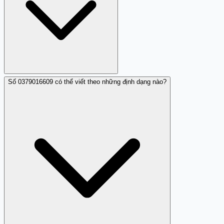
quan thuế sẽ xác nhận ngay rằng đó là giả mạo nếu cuộc
gọi từ 0379016609 không phải từ họ.
Số 0379016609 có thể viết theo những định dạng nào?
Bạn có thể báo cáo số 0379016609 đến Công an (số 113),
Cục An toàn thông tin (ais.gov.vn), hoặc đóng góp nhận
xét trên Trang Trắng (trangtrang.com) để cảnh báo
những người khác.