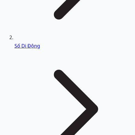
Số Di Động