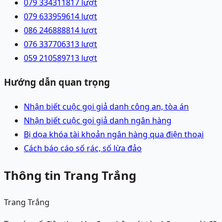
079 3343118
17
lượt
079 6339596
14
lượt
086 2468888
14
lượt
076 3377063
13
lượt
059 2105897
13
lượt
Hướng dẫn quan trọng
Nhận biết cuộc gọi giả danh công an, tòa án
Nhận biết cuộc gọi giả danh ngân hàng
Bị dọa khóa tài khoản ngân hàng qua điện thoại
Cách báo cáo số rác, số lừa đảo
Thông tin Trang Trắng
Trang Trắng