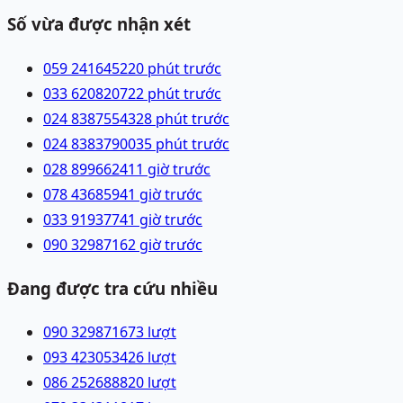
Số vừa được nhận xét
059 2416452
20 phút trước
033 6208207
22 phút trước
024 83875543
28 phút trước
024 83837900
35 phút trước
028 89966241
1 giờ trước
078 4368594
1 giờ trước
033 9193774
1 giờ trước
090 3298716
2 giờ trước
Đang được tra cứu nhiều
090 3298716
73
lượt
093 4230534
26
lượt
086 2526888
20
lượt