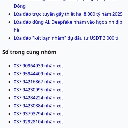
Đồng
Lừa đảo trực tuyến gây thiệt hại 8.000 tỷ năm 2025
Lừa đảo dùng AI, Deepfake nhắm vào học sinh dịp
hè
Lừa đảo "kết bạn nhầm" dụ đầu tư USDT 3.000 tỉ
Số trong cùng nhóm
037 9096493
9 nhận xét
037 9594440
9 nhận xét
037 9421686
7 nhận xét
037 9423099
5 nhận xét
037 9428422
4 nhận xét
037 9423088
4 nhận xét
037 9379379
4 nhận xét
037 9292810
4 nhận xét