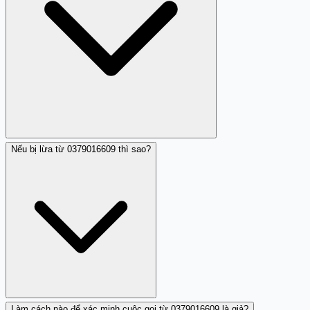
Nếu bị lừa từ 0379016609 thì sao?
Không nên. Nếu 0379016609 gọi đến, tốt nhất hãy để
máy chuyển sang hộp thư thoại. Tuyệt đối không cung
cấp thông tin cá nhân, số tài khoản, OTP, hoặc đồng ý
chuyển khoản.
Làm cách nào để xác minh cuộc gọi từ 0379016609 là giả?