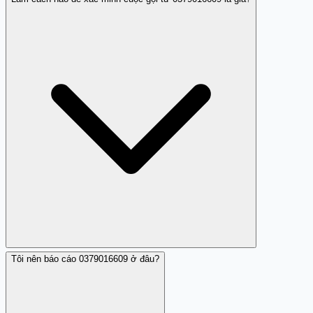
Nếu bạn đã cung cấp thông tin cá nhân hoặc chuyển
tiền, hãy liên hệ ngay với công an địa phương (số 113)
hoặc đến công an trực tiếp. Bạn cũng nên báo cáo ngân
hàng nếu tài khoản đã bị tác động.
Tôi nên báo cáo 0379016609 ở đâu?
Cách tốt nhất là cúp máy sau đó gọi lại trực tiếp đến cơ
quan thuế qua số điện thoại chính thức (tìm trên website
cục thuế hoặc giấy tờ chính thức) để hỏi về vụ việc. Cơ