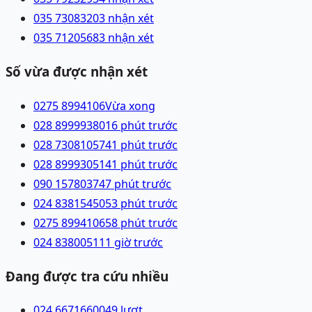
035 7308320
3 nhận xét
035 7120568
3 nhận xét
Số vừa được nhận xét
0275 8994106
Vừa xong
028 89999380
16 phút trước
028 73081057
41 phút trước
028 89993051
41 phút trước
090 1578037
47 phút trước
024 83815450
53 phút trước
0275 8994106
58 phút trước
024 83800511
1 giờ trước
Đang được tra cứu nhiều
024 66716600
49
lượt