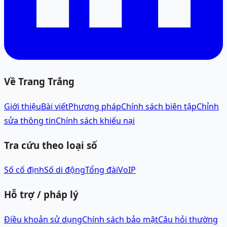
Về Trang Trắng
Giới thiệu
Bài viết
Phương pháp
Chính sách biên tập
Chỉnh
sửa thông tin
Chính sách khiếu nại
Tra cứu theo loại số
Số cố định
Số di động
Tổng đài
VoIP
Hỗ trợ / pháp lý
Điều khoản sử dụng
Chính sách bảo mật
Câu hỏi thường