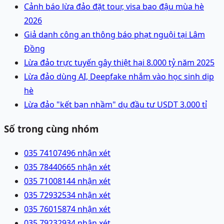
Cảnh báo lừa đảo đặt tour, visa bao đậu mùa hè
2026
Giả danh công an thông báo phạt nguội tại Lâm
Đồng
Lừa đảo trực tuyến gây thiệt hại 8.000 tỷ năm 2025
Lừa đảo dùng AI, Deepfake nhắm vào học sinh dịp
hè
Lừa đảo "kết bạn nhầm" dụ đầu tư USDT 3.000 tỉ
Số trong cùng nhóm
035 7410749
6 nhận xét
035 7844066
5 nhận xét
035 7100814
4 nhận xét
035 7293253
4 nhận xét
035 7601587
4 nhận xét
035 7923293
4 nhận xét