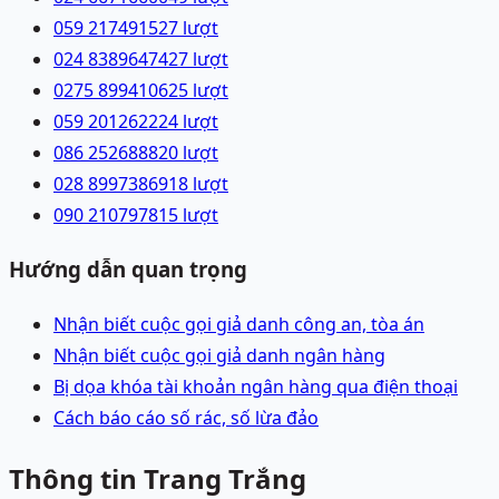
059 2174915
27
lượt
024 83896474
27
lượt
0275 8994106
25
lượt
059 2012622
24
lượt
086 2526888
20
lượt
028 89973869
18
lượt
090 2107978
15
lượt
Hướng dẫn quan trọng
Nhận biết cuộc gọi giả danh công an, tòa án
Nhận biết cuộc gọi giả danh ngân hàng
Bị dọa khóa tài khoản ngân hàng qua điện thoại
Cách báo cáo số rác, số lừa đảo
Thông tin Trang Trắng