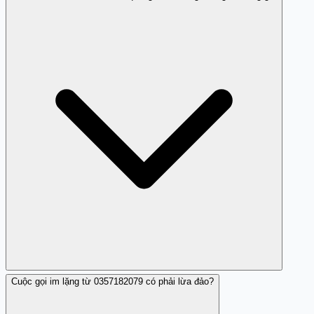
Cuộc gọi im lặng từ 0357182079 có phải lừa đảo?
Cuộc gọi từ 0357182079 hiển thị quảng cáo sản phẩm
nhưng im lặng khi trả lời có thể là cuộc gọi tự động hoặc