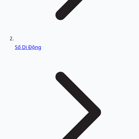
Số Di Động