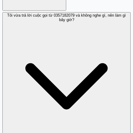
Tôi vừa trả lời cuộc gọi từ 0357182079 và không nghe gì, nên làm gì
0357182079 là số di động thuộc nhà mạng Viettel. Dù là
bây giờ?
số từ nhà mạng chính thức, nó có thể bị sử dụng để thực
hiện cuộc gọi spam hoặc lừa đảo.