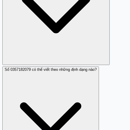
Số 0357182079 có thể viết theo những định dạng nào?
Người đóng góp đã thu âm giọng nói để giữ bằng chứng
của cuộc gọi đáng ngờ từ 0357182079. Đây là biện pháp
thông minh để có thể sử dụng làm chứng cứ khi báo cáo
tới cơ quan chức năng hoặc chia sẻ với cộng đồng.