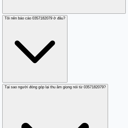
Tôi nên báo cáo 0357182079 ở đâu?
Cúp máy ngay và không gọi lại số 0357182079. Chặn số
này trên điện thoại để tránh các cuộc gọi tiếp theo. Nếu
nhận được nhiều lần, báo cáo qua tổng đài 156 hoặc
đóng góp nhận xét trên Trang Trắng để cảnh báo những
người khác.
Tại sao người đóng góp lại thu âm giọng nói từ 0357182079?
Bạn có thể báo cáo 0357182079 qua tổng đài 156 (gửi tin
nhắn với cú pháp S 0357182079 [nội dung] gửi 156), liên
hệ Cục An toàn thông tin tại ais.gov.vn, hoặc đóng góp
nhận xét chi tiết trên Trang Trắng (trangtrang.com) để
giúp cộng đồng.