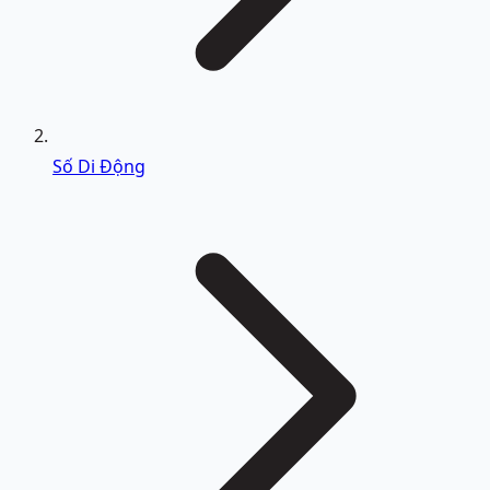
Số Di Động