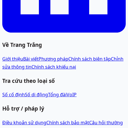
Về Trang Trắng
Giới thiệu
Bài viết
Phương pháp
Chính sách biên tập
Chỉnh
sửa thông tin
Chính sách khiếu nại
Tra cứu theo loại số
Số cố định
Số di động
Tổng đài
VoIP
Hỗ trợ / pháp lý
Điều khoản sử dụng
Chính sách bảo mật
Câu hỏi thường