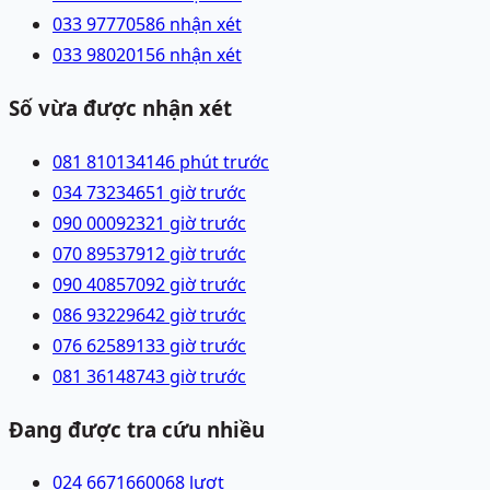
033 9777058
6 nhận xét
033 9802015
6 nhận xét
Số vừa được nhận xét
081 8101341
46 phút trước
034 7323465
1 giờ trước
090 0009232
1 giờ trước
070 8953791
2 giờ trước
090 4085709
2 giờ trước
086 9322964
2 giờ trước
076 6258913
3 giờ trước
081 3614874
3 giờ trước
Đang được tra cứu nhiều
024 66716600
68
lượt