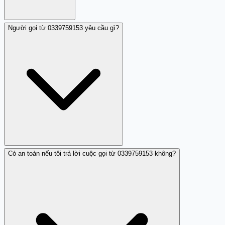
Người gọi từ 0339759153 yêu cầu gì?
0339759153 là một số di động của nhà mạng Viettel. Một
người đóng góp đã báo cáo nhận cuộc gọi từ số này với
yêu cầu thay đổi thông tin bìa đỏ (giấy chứng minh nhân
dân), có dấu hiệu giả mạo cơ quan chính quyền để lấy
thông tin cá nhân.
Có an toàn nếu tôi trả lời cuộc gọi từ 0339759153 không?
Theo nhận xét, người gọi từ 0339759153 yêu cầu thay đổi
thông tin bìa đỏ - đây là cách xưng danh để lôi kéo người
dùng tiết lộ hoặc xác nhận các dữ liệu nhân thân như số
định danh, ngày sinh, địa chỉ. Đây là hành vi điển hình
của lừa đảo mạo danh cơ quan chính quyền.