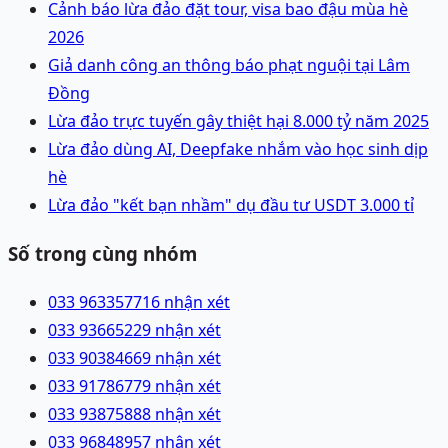
Cảnh báo lừa đảo đặt tour, visa bao đậu mùa hè
2026
Giả danh công an thông báo phạt nguội tại Lâm
Đồng
Lừa đảo trực tuyến gây thiệt hại 8.000 tỷ năm 2025
Lừa đảo dùng AI, Deepfake nhắm vào học sinh dịp
hè
Lừa đảo "kết bạn nhầm" dụ đầu tư USDT 3.000 tỉ
Số trong cùng nhóm
033 9633577
16 nhận xét
033 9366522
9 nhận xét
033 9038466
9 nhận xét
033 9178677
9 nhận xét
033 9387588
8 nhận xét
033 9684895
7 nhận xét