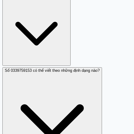
Trên điện thoại iOS hoặc Android, bạn có thể chặn số
0339759153 trực tiếp trong ứng dụng Điện thoại hoặc
Tin nhắn. Ngoài ra, cài đặt ứng dụng chặn cuộc gọi rác
(như Trang Trắng Call Directory Extension trên iOS) để tự
động cảnh báo khi 0339759153 gọi đến.
Số 0339759153 có thể viết theo những định dạng nào?
Báo cáo 0339759153 qua các kênh chính thức: (1) Tổng
đài 156 (Bộ Thông tin và Truyền thông) để báo cuộc gọi
lừa đảo; (2) Công an địa phương hoặc 113 vì có dấu hiệu
giả mạo cộng an; (3) Trang Trắng (trangtrang.com) để
cảnh báo cộng đồng; (4) Cục An toàn Thông tin
(ais.gov.vn) nếu có liên quan đến tài liệu giả mạo hoặc
website độc hại.