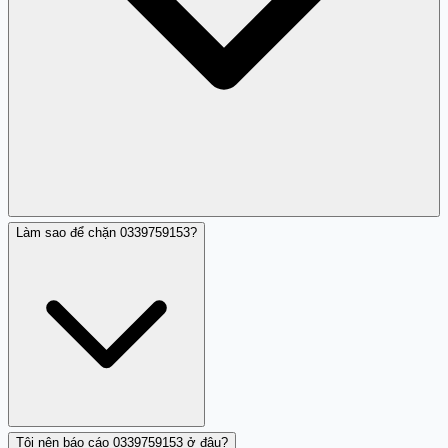
Làm sao để chặn 0339759153?
Bạn cần hành động nhanh: (1) Liên hệ công an
xã/phường hoặc gọi 113 để báo cáo cuộc gọi giả mạo; (2)
Liên hệ ngân hàng nơi bạn có tài khoản để cảnh báo rủi
ro sử dụng thông tin của bạn; (3) Yêu cầu cơ quan cấp
giấy chứng minh (công an) kiểm tra xem có yêu cầu cấp
lại hoặc thay đổi nào dưới tên bạn; (4) Báo qua tổng đài
156.
Tôi nên báo cáo 0339759153 ở đâu?