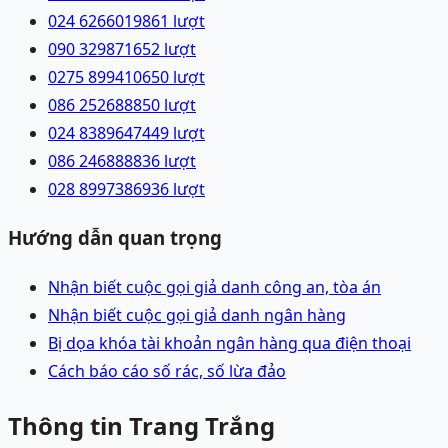
024 62660198
61
lượt
090 3298716
52
lượt
0275 8994106
50
lượt
086 2526888
50
lượt
024 83896474
49
lượt
086 2468888
36
lượt
028 89973869
36
lượt
Hướng dẫn quan trọng
Nhận biết cuộc gọi giả danh công an, tòa án
Nhận biết cuộc gọi giả danh ngân hàng
Bị dọa khóa tài khoản ngân hàng qua điện thoại
Cách báo cáo số rác, số lừa đảo
Thông tin Trang Trắng