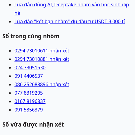
Lừa đảo dùng AI, Deepfake nhắm vào học sinh dịp
hè
Lừa đảo "kết bạn nhầm" dụ đầu tư USDT 3.000 tỉ
Số trong cùng nhóm
0294 7301061
1 nhận xét
0294 7301088
1 nhận xét
024 73051630
091 4406537
086 2526888
96 nhận xét
077 8319205
0167 8196837
091 5356379
Số vừa được nhận xét