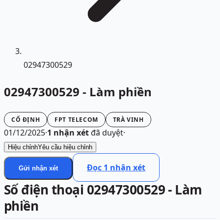
02947300529
02947300529 - Làm phiền
CỐ ĐỊNH
FPT TELECOM
TRÀ VINH
01/12/2025
·
1
nhận xét
đã duyệt
·
Hiệu chỉnh
Yêu cầu hiệu chỉnh
Đọc
1
nhận xét
Gửi nhận xét
Số điện thoại 02947300529 - Làm
phiền