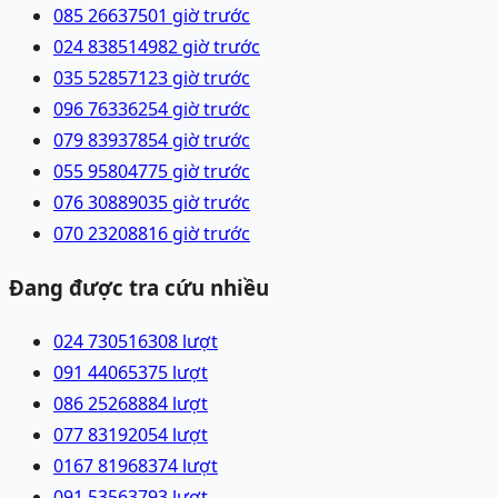
085 2663750
1 giờ trước
024 83851498
2 giờ trước
035 5285712
3 giờ trước
096 7633625
4 giờ trước
079 8393785
4 giờ trước
055 9580477
5 giờ trước
076 3088903
5 giờ trước
070 2320881
6 giờ trước
Đang được tra cứu nhiều
024 73051630
8
lượt
091 4406537
5
lượt
086 2526888
4
lượt
077 8319205
4
lượt
0167 8196837
4
lượt
091 5356379
3
lượt