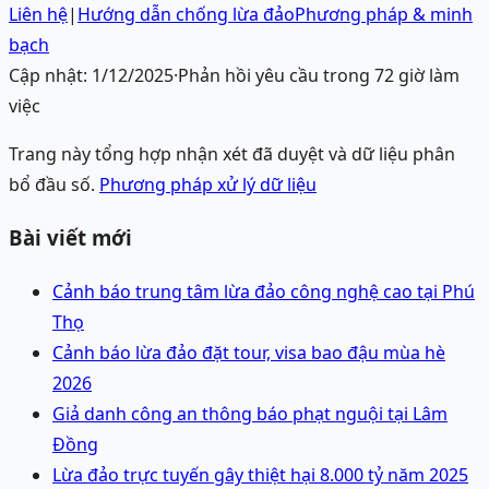
Liên hệ
|
Hướng dẫn chống lừa đảo
Phương pháp & minh
bạch
Cập nhật:
1/12/2025
·
Phản hồi yêu cầu trong 72 giờ làm
việc
Trang này tổng hợp nhận xét đã duyệt và dữ liệu phân
bổ đầu số.
Phương pháp xử lý dữ liệu
Bài viết mới
Cảnh báo trung tâm lừa đảo công nghệ cao tại Phú
Thọ
Cảnh báo lừa đảo đặt tour, visa bao đậu mùa hè
2026
Giả danh công an thông báo phạt nguội tại Lâm
Đồng
Lừa đảo trực tuyến gây thiệt hại 8.000 tỷ năm 2025