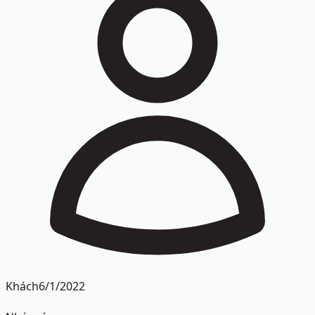
Khách
6/1/2022