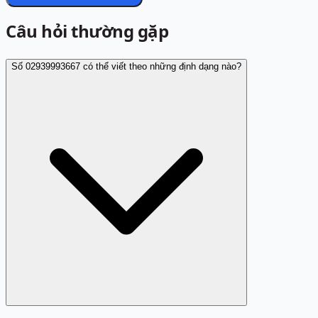
Câu hỏi thường gặp
Số 02939993667 có thể viết theo những định dạng nào?