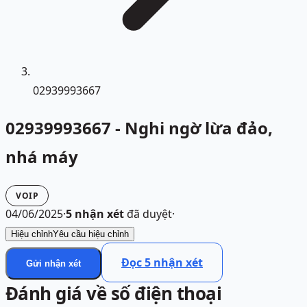
02939993667
02939993667 - Nghi ngờ lừa đảo,
nhá máy
VOIP
04/06/2025
·
5
nhận xét
đã duyệt
·
Hiệu chỉnh
Yêu cầu hiệu chỉnh
Đọc
5
nhận xét
Gửi nhận xét
Đánh giá về số điện thoại