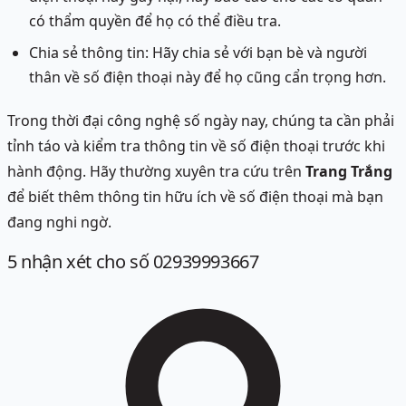
có thẩm quyền để họ có thể điều tra.
Chia sẻ thông tin: Hãy chia sẻ với bạn bè và người
thân về số điện thoại này để họ cũng cẩn trọng hơn.
Trong thời đại công nghệ số ngày nay, chúng ta cần phải
tỉnh táo và kiểm tra thông tin về số điện thoại trước khi
hành động. Hãy thường xuyên tra cứu trên
Trang Trắng
để biết thêm thông tin hữu ích về số điện thoại mà bạn
đang nghi ngờ.
5
nhận xét
cho số 02939993667