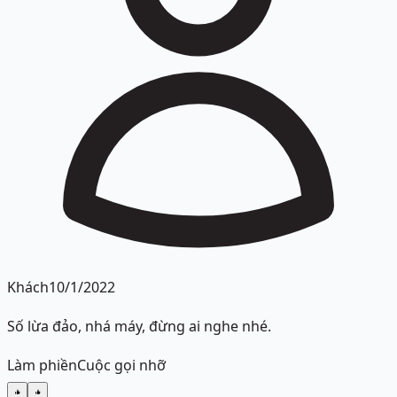
Khách
10/1/2022
Số lừa đảo, nhá máy, đừng ai nghe nhé.
Làm phiền
Cuộc gọi nhỡ