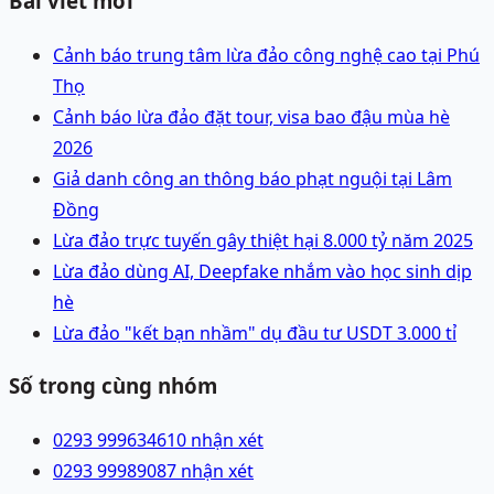
Bài viết mới
Cảnh báo trung tâm lừa đảo công nghệ cao tại Phú
Thọ
Cảnh báo lừa đảo đặt tour, visa bao đậu mùa hè
2026
Giả danh công an thông báo phạt nguội tại Lâm
Đồng
Lừa đảo trực tuyến gây thiệt hại 8.000 tỷ năm 2025
Lừa đảo dùng AI, Deepfake nhắm vào học sinh dịp
hè
Lừa đảo "kết bạn nhầm" dụ đầu tư USDT 3.000 tỉ
Số trong cùng nhóm
0293 9996346
10 nhận xét
0293 9998908
7 nhận xét