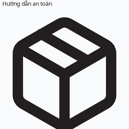
Hướng dẫn an toàn
Định dạng chuẩn là 02939993667. Các cách viết sau đây
đều được quy về cùng một số khi tra cứu: 029 39993667,
029 3999 3667, +842939993667, +84 29 39993667.