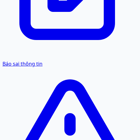
Báo sai thông tin