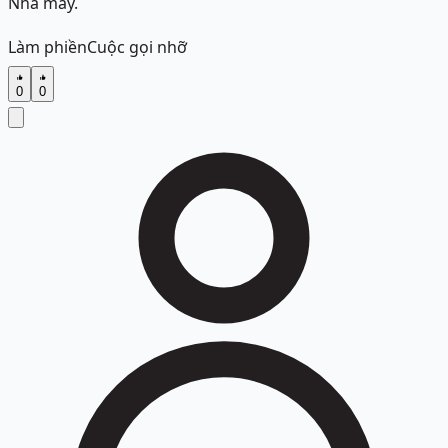
Nhá máy.
Làm phiền
Cuộc gọi nhỡ
0
0