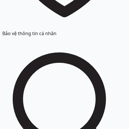
Bảo vệ thông tin cá nhân