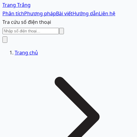
Trang Trắng
Phân tích
Phương pháp
Bài viết
Hướng dẫn
Liên hệ
Tra cứu số điện thoại
Trang chủ