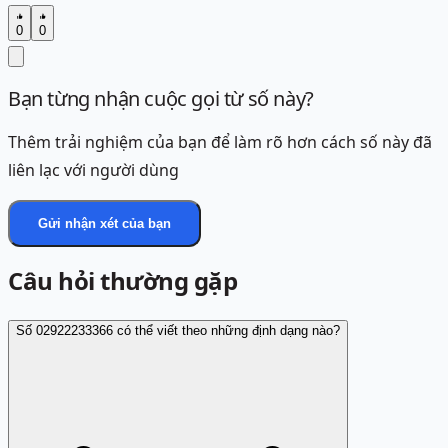
0
0
Bạn từng nhận cuộc gọi từ số này?
Thêm trải nghiệm của bạn để làm rõ hơn cách số này đã
liên lạc với người dùng
Gửi nhận xét của bạn
Câu hỏi thường gặp
Số 02922233366 có thể viết theo những định dạng nào?