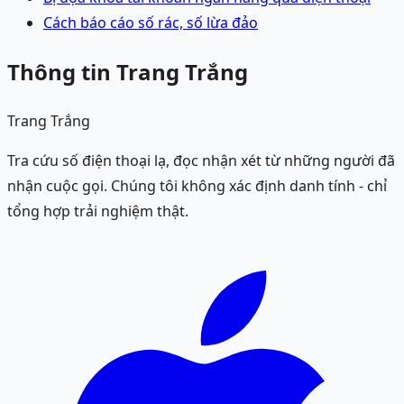
Cách báo cáo số rác, số lừa đảo
Thông tin Trang Trắng
Trang Trắng
Tra cứu số điện thoại lạ, đọc nhận xét từ những người đã
nhận cuộc gọi. Chúng tôi không xác định danh tính - chỉ
tổng hợp trải nghiệm thật.