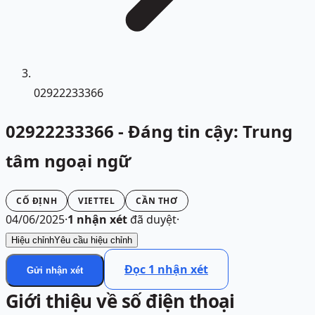
02922233366
02922233366 - Đáng tin cậy: Trung
tâm ngoại ngữ
CỐ ĐỊNH
VIETTEL
CẦN THƠ
04/06/2025
·
1
nhận xét
đã duyệt
·
Hiệu chỉnh
Yêu cầu hiệu chỉnh
Đọc
1
nhận xét
Gửi nhận xét
Giới thiệu về số điện thoại