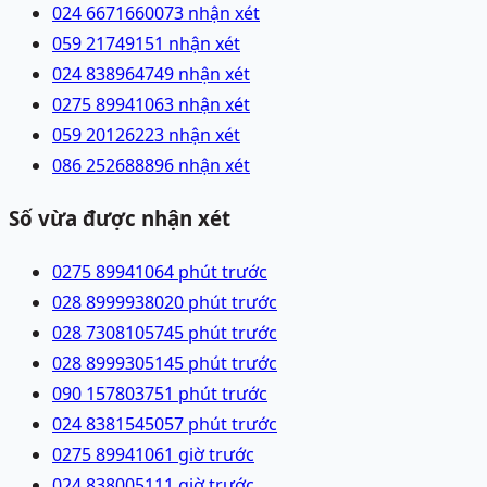
024 66716600
73 nhận xét
059 2174915
1 nhận xét
024 83896474
9 nhận xét
0275 8994106
3 nhận xét
059 2012622
3 nhận xét
086 2526888
96 nhận xét
Số vừa được nhận xét
0275 8994106
4 phút trước
028 89999380
20 phút trước
028 73081057
45 phút trước
028 89993051
45 phút trước
090 1578037
51 phút trước
024 83815450
57 phút trước
0275 8994106
1 giờ trước
024 83800511
1 giờ trước