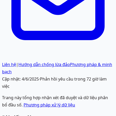
Liên hệ
|
Hướng dẫn chống lừa đảo
Phương pháp & minh
bạch
Cập nhật:
4/6/2025
·
Phản hồi yêu cầu trong 72 giờ làm
việc
Trang này tổng hợp nhận xét đã duyệt và dữ liệu phân
bổ đầu số.
Phương pháp xử lý dữ liệu