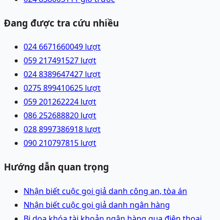
Đang được tra cứu nhiều
024 66716600
49
lượt
059 2174915
27
lượt
024 83896474
27
lượt
0275 8994106
25
lượt
059 2012622
24
lượt
086 2526888
20
lượt
028 89973869
18
lượt
090 2107978
15
lượt
Hướng dẫn quan trọng
Nhận biết cuộc gọi giả danh công an, tòa án
Nhận biết cuộc gọi giả danh ngân hàng
Bị dọa khóa tài khoản ngân hàng qua điện thoại