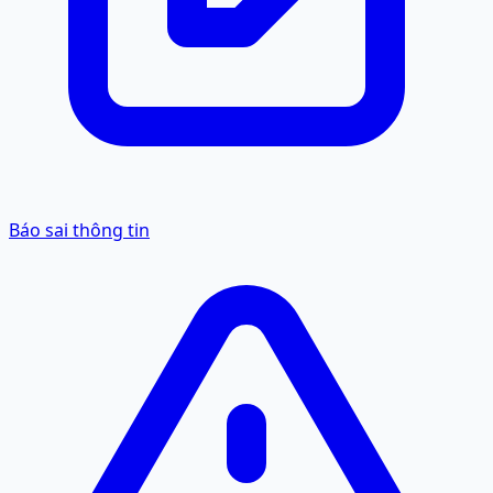
Báo sai thông tin