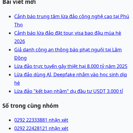
Bài viết mới
Cảnh báo trung tâm lừa đảo công nghệ cao tại Phú
Thọ
Cảnh báo lừa đảo đặt tour, visa bao đậu mùa hè
2026
Giả danh công an thông báo phạt nguội tại Lâm
Đồng
Lừa đảo trực tuyến gây thiệt hại 8.000 tỷ năm 2025
Lừa đảo dùng AI, Deepfake nhắm vào học sinh dịp
hè
Lừa đảo "kết bạn nhầm" dụ đầu tư USDT 3.000 tỉ
Số trong cùng nhóm
0292 2233388
1 nhận xét
0292 2242812
1 nhận xét