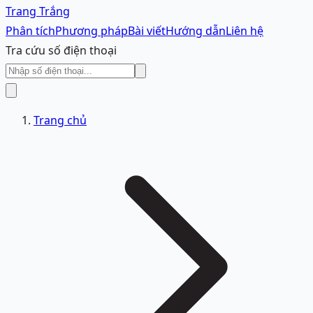
Trang Trắng
Phân tích
Phương pháp
Bài viết
Hướng dẫn
Liên hệ
Tra cứu số điện thoại
Trang chủ