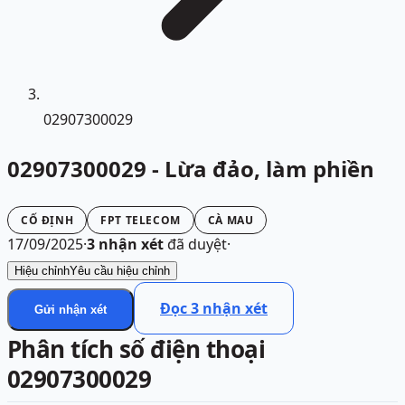
02907300029
02907300029 - Lừa đảo, làm phiền
CỐ ĐỊNH
FPT TELECOM
CÀ MAU
17/09/2025
·
3
nhận xét
đã duyệt
·
Hiệu chỉnh
Yêu cầu hiệu chỉnh
Đọc
3
nhận xét
Gửi nhận xét
Phân tích số điện thoại
02907300029