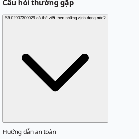
Câu hỏi thường gặp
Số 02907300029 có thể viết theo những định dạng nào?
Hướng dẫn an toàn
Định dạng chuẩn là 02907300029. Các cách viết sau đây