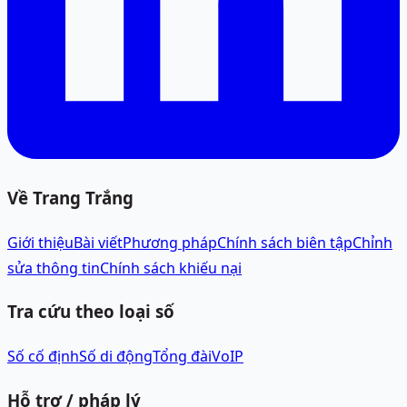
Về Trang Trắng
Giới thiệu
Bài viết
Phương pháp
Chính sách biên tập
Chỉnh
sửa thông tin
Chính sách khiếu nại
Tra cứu theo loại số
Số cố định
Số di động
Tổng đài
VoIP
Hỗ trợ / pháp lý