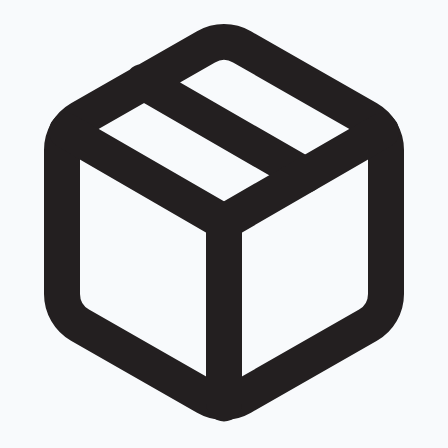
đều được quy về cùng một số khi tra cứu: 029 07300029,
029 0730 0029, +842907300029, +84 29 07300029.