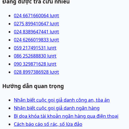
Đang được tra cứu nhiều
024 66716600
64
lượt
0275 8994106
47
lượt
024 83896474
41
lượt
024 62660198
33
lượt
059 2174915
31
lượt
086 2526888
30
lượt
090 3298716
28
lượt
028 89973869
28
lượt
Hướng dẫn quan trọng
Nhận biết cuộc gọi giả danh công an, tòa án
Nhận biết cuộc gọi giả danh ngân hàng
Bị dọa khóa tài khoản ngân hàng qua điện thoại
Cách báo cáo số rác, số lừa đảo