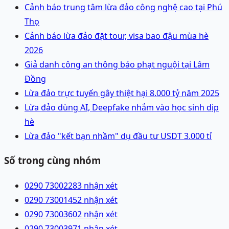
Cảnh báo trung tâm lừa đảo công nghệ cao tại Phú
Thọ
Cảnh báo lừa đảo đặt tour, visa bao đậu mùa hè
2026
Giả danh công an thông báo phạt nguội tại Lâm
Đồng
Lừa đảo trực tuyến gây thiệt hại 8.000 tỷ năm 2025
Lừa đảo dùng AI, Deepfake nhắm vào học sinh dịp
hè
Lừa đảo "kết bạn nhầm" dụ đầu tư USDT 3.000 tỉ
Số trong cùng nhóm
0290 7300228
3 nhận xét
0290 7300145
2 nhận xét
0290 7300360
2 nhận xét
0290 7300397
1 nhận xét