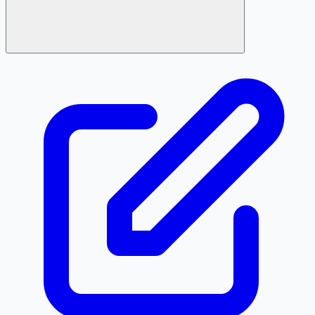
Định dạng chuẩn là 02899957984. Các cách viết sau đây
đều được quy về cùng một số khi tra cứu: 028 99957984,
028 9995 7984, +842899957984, +84 28 99957984.