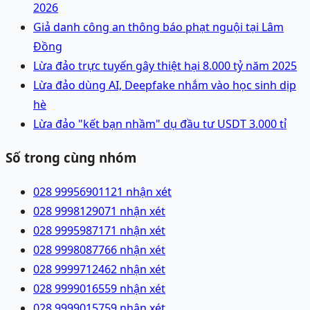
2026
Giả danh công an thông báo phạt nguội tại Lâm
Đồng
Lừa đảo trực tuyến gây thiệt hại 8.000 tỷ năm 2025
Lừa đảo dùng AI, Deepfake nhắm vào học sinh dịp
hè
Lừa đảo "kết bạn nhầm" dụ đầu tư USDT 3.000 tỉ
Số trong cùng nhóm
028 99956901
121 nhận xét
028 99981290
71 nhận xét
028 99959871
71 nhận xét
028 99980877
66 nhận xét
028 99997124
62 nhận xét
028 99990165
59 nhận xét
028 99990157
59 nhận xét