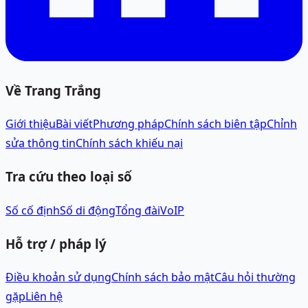
Về Trang Trắng
Giới thiệu
Bài viết
Phương pháp
Chính sách biên tập
Chỉnh
sửa thông tin
Chính sách khiếu nại
Tra cứu theo loại số
Số cố định
Số di động
Tổng đài
VoIP
Hỗ trợ / pháp lý
Điều khoản sử dụng
Chính sách bảo mật
Câu hỏi thường
gặp
Liên hệ