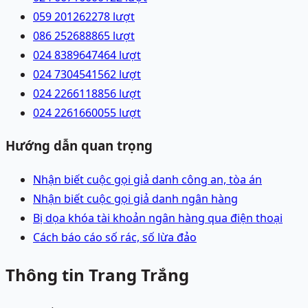
059 2012622
78
lượt
086 2526888
65
lượt
024 83896474
64
lượt
024 73045415
62
lượt
024 22661188
56
lượt
024 22616600
55
lượt
Hướng dẫn quan trọng
Nhận biết cuộc gọi giả danh công an, tòa án
Nhận biết cuộc gọi giả danh ngân hàng
Bị dọa khóa tài khoản ngân hàng qua điện thoại
Cách báo cáo số rác, số lừa đảo
Thông tin Trang Trắng