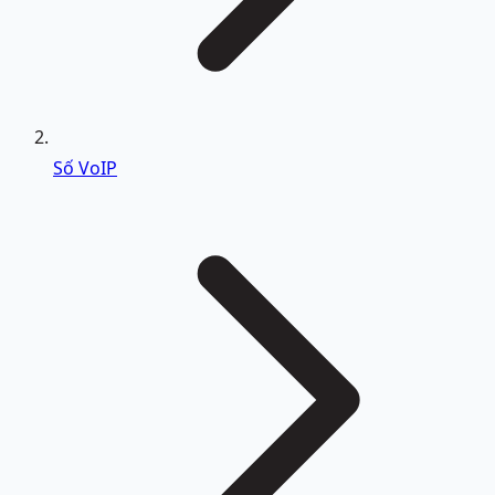
Số VoIP