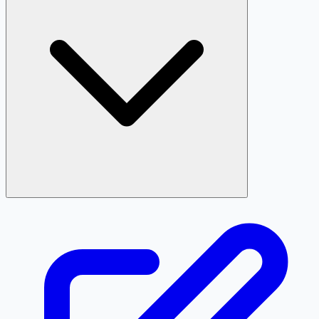
Định dạng chuẩn là 02889908692. Các cách viết sau đây
đều được quy về cùng một số khi tra cứu: 028 89908692,
028 8990 8692, +842889908692, +84 28 89908692.