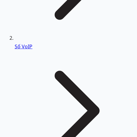
Số VoIP