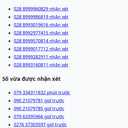
028 89999608
29 nhận xét
028 89999868
19 nhận xét
028 89930196
16 nhận xét
028 89929774
15 nhận xét
028 89995708
14 nhận xét
028 89990177
12 nhận xét
028 89992829
11 nhận xét
028 89931608
11 nhận xét
Số vừa được nhận xét
079 3343118
32 phút trước
090 2107978
1 giờ trước
090 2107978
5 giờ trước
079 6339596
6 giờ trước
0276 3730359
7 giờ trước