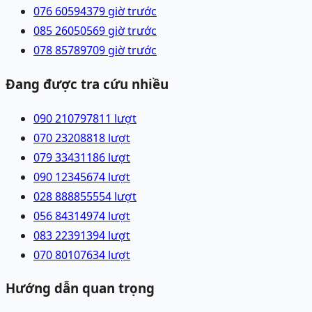
076 6059437
9 giờ trước
085 2605056
9 giờ trước
078 8578970
9 giờ trước
Đang được tra cứu nhiều
090 2107978
11
lượt
070 2320881
8
lượt
079 3343118
6
lượt
090 1234567
4
lượt
028 88885555
4
lượt
056 8431497
4
lượt
083 2239139
4
lượt
070 8010763
4
lượt
Hướng dẫn quan trọng