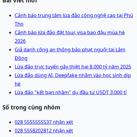
Bài viết mới
Cảnh báo trung tâm lừa đảo công nghệ cao tại Phú
Thọ
Cảnh báo lừa đảo đặt tour, visa bao đậu mùa hè
2026
Giả danh công an thông báo phạt nguội tại Lâm
Đồng
Lừa đảo trực tuyến gây thiệt hại 8.000 tỷ năm 2025
Lừa đảo dùng AI, Deepfake nhắm vào học sinh dịp
hè
Lừa đảo "kết bạn nhầm" dụ đầu tư USDT 3.000 tỉ
Số trong cùng nhóm
028 55555555
37 nhận xét
028 55582028
12 nhận xét