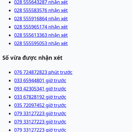
028 55564328
7 nhận xét
028 55558357
6 nhận xét
028 55591686
4 nhận xét
028 55596517
4 nhận xét
028 55561336
3 nhận xét
028 55559505
3 nhận xét
Số vừa được nhận xét
076 7248728
23 phút trước
033 6594480
1 giờ trước
093 4230534
1 giờ trước
033 6782819
2 giờ trước
035 7209745
2 giờ trước
079 3312722
3 giờ trước
079 3312722
3 giờ trước
079 3312722
3 giờ trước