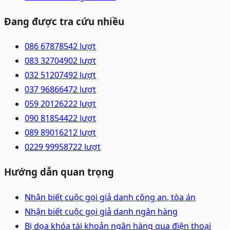
Đang được tra cứu nhiều
086 6787854
2
lượt
083 3270490
2
lượt
032 5120749
2
lượt
037 9686647
2
lượt
059 2012622
2
lượt
090 8185442
2
lượt
089 8901621
2
lượt
0229 9995872
2
lượt
Hướng dẫn quan trọng
Nhận biết cuộc gọi giả danh công an, tòa án
Nhận biết cuộc gọi giả danh ngân hàng
Bị dọa khóa tài khoản ngân hàng qua điện thoại