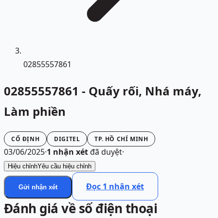
02855557861
02855557861 - Quấy rối, Nhá máy,
Làm phiền
CỐ ĐỊNH
DIGITEL
TP. HỒ CHÍ MINH
03/06/2025
·
1
nhận xét
đã duyệt
·
Hiệu chỉnh
Yêu cầu hiệu chỉnh
Đọc
1
nhận xét
Gửi nhận xét
Đánh giá về số điện thoại