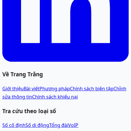
Về Trang Trắng
Giới thiệu
Bài viết
Phương pháp
Chính sách biên tập
Chỉnh
sửa thông tin
Chính sách khiếu nại
Tra cứu theo loại số
Số cố định
Số di động
Tổng đài
VoIP