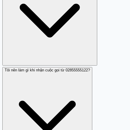
Tôi nên làm gì khi nhận cuộc gọi từ 02855555122?
Có, số điện thoại 02855555122 đã được báo cáo là lừa
đảo.