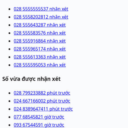
028 55555555
37 nhận xét
028 55582028
12 nhận xét
028 55564328
7 nhận xét
028 55558357
6 nhận xét
028 55591686
4 nhận xét
028 55596517
4 nhận xét
028 55561336
3 nhận xét
028 55559505
3 nhận xét
Số vừa được nhận xét
028 79923388
2 phút trước
024 66716600
2 phút trước
024 83896474
11 phút trước
077 6854582
1 giờ trước
093 6754459
1 giờ trước