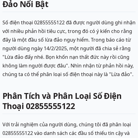
Đảo Nổi Bật
Số điện thoại 02855555122 đã được người dùng ghi nhận
với nhiều phản hồi tiêu cực, trong đó có ý kiến cho rằng
đây là một đầu số lừa đảo nguy hiểm. Trong báo cáo từ
người dùng ngày 14/2/2025, một người đã chia sẻ rằng
"Lừa đảo đấy nhé. Bọn khốn nạn thất đức này rồi cũng
không làm người được đâu". Nhìn nhận từ phản hồi này,
chúng ta có thể phân loại số điện thoại này là "Lừa đảo".
Phân Tích và Phân Loại Số Điện
Thoại 02855555122
Với trải nghiệm của người dùng, chúng tôi đã phân loại
02855555122 vào danh sách các đầu số thiếu tin cậy và