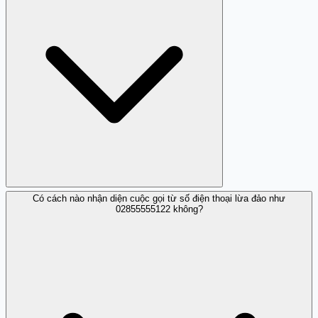
thoại của mình.
Có cách nào nhận diện cuộc gọi từ số điện thoại lừa đảo như
Hiện không có thông tin cụ thể về chủ sở hữu của số này,
02855555122 không?
nhưng nó được xác định là lừa đảo.