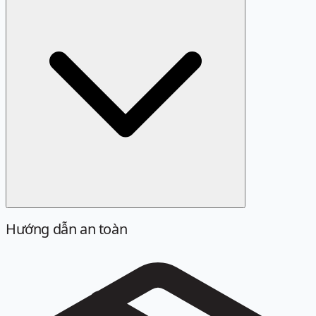
hoặc hỏi ý kiến các chuyên gia.
Hướng dẫn an toàn
Định dạng chuẩn là 02855555122. Các cách viết sau đây
đều được quy về cùng một số khi tra cứu: 028 55555122,
028 5555 5122, +842855555122, +84 28 55555122.