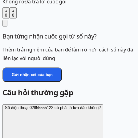
Không rõ
Đã trả lời cuộc gọi
0
0
Bạn từng nhận cuộc gọi từ số này?
Thêm trải nghiệm của bạn để làm rõ hơn cách số này đã
liên lạc với người dùng
Gửi nhận xét của bạn
Câu hỏi thường gặp
Số điện thoại 02855555122 có phải là lừa đảo không?