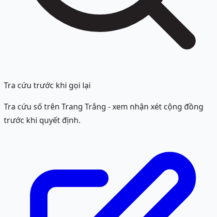
Tra cứu trước khi gọi lại
Tra cứu số trên Trang Trắng - xem nhận xét cộng đồng
trước khi quyết định.