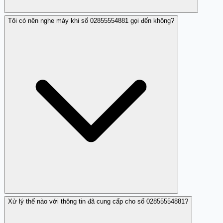
Tôi có nên nghe máy khi số 02855554881 gọi đến không?
Số này tự nhận là nhân viên bưu cục của J&T nhưng đây
là một trò lừa đảo.
Xử lý thế nào với thông tin đã cung cấp cho số 02855554881?
Không, bạn không nên nghe máy nếu số điện thoại này
gọi đến.