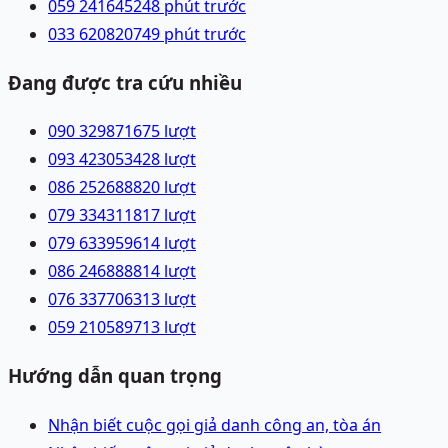
059 2416452
48 phút trước
033 6208207
49 phút trước
Đang được tra cứu nhiều
090 3298716
75
lượt
093 4230534
28
lượt
086 2526888
20
lượt
079 3343118
17
lượt
079 6339596
14
lượt
086 2468888
14
lượt
076 3377063
13
lượt
059 2105897
13
lượt
Hướng dẫn quan trọng
Nhận biết cuộc gọi giả danh công an, tòa án