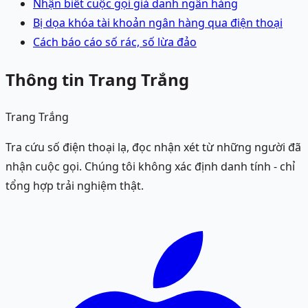
Nhận biết cuộc gọi giả danh ngân hàng
Bị dọa khóa tài khoản ngân hàng qua điện thoại
Cách báo cáo số rác, số lừa đảo
Thông tin Trang Trắng
Trang Trắng
Tra cứu số điện thoại lạ, đọc nhận xét từ những người đã
nhận cuộc gọi. Chúng tôi không xác định danh tính - chỉ
tổng hợp trải nghiệm thật.