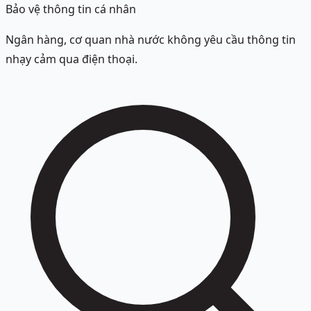
Bảo vệ thông tin cá nhân
Ngân hàng, cơ quan nhà nước không yêu cầu thông tin
nhạy cảm qua điện thoại.