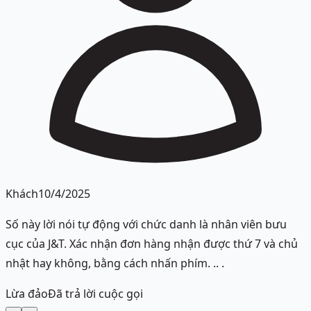
Khách
10/4/2025
Số này lời nói tự động với chức danh là nhân viên bưu
cục của J&T. Xác nhận đơn hàng nhận được thứ 7 và chủ
nhật hay không, bằng cách nhấn phím. .. .
Lừa đảo
Đã trả lời cuộc gọi