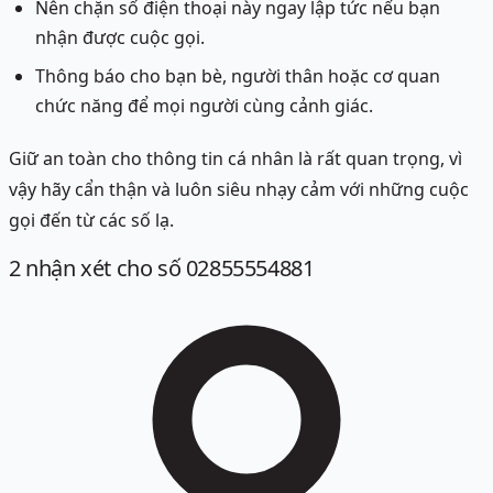
Nên chặn số điện thoại này ngay lập tức nếu bạn
nhận được cuộc gọi.
Thông báo cho bạn bè, người thân hoặc cơ quan
chức năng để mọi người cùng cảnh giác.
Giữ an toàn cho thông tin cá nhân là rất quan trọng, vì
vậy hãy cẩn thận và luôn siêu nhạy cảm với những cuộc
gọi đến từ các số lạ.
2
nhận xét
cho số 02855554881