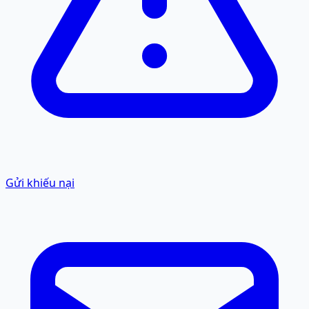
Gửi khiếu nại