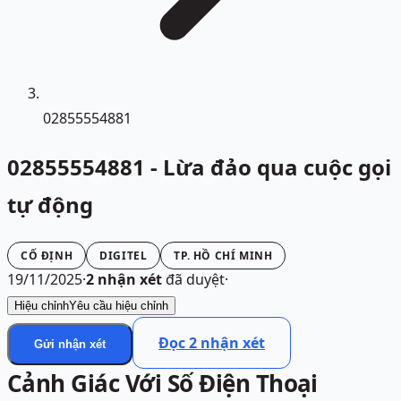
02855554881
02855554881 - Lừa đảo qua cuộc gọi
tự động
CỐ ĐỊNH
DIGITEL
TP. HỒ CHÍ MINH
19/11/2025
·
2
nhận xét
đã duyệt
·
Hiệu chỉnh
Yêu cầu hiệu chỉnh
Đọc
2
nhận xét
Gửi nhận xét
Cảnh Giác Với Số Điện Thoại