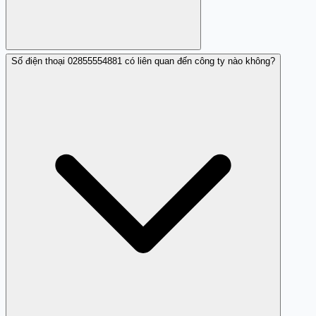
Số điện thoại 02855554881 có liên quan đến công ty nào không?
Vâng, đã có nhiều người dùng báo cáo về vấn đề lừa đảo
từ số này.