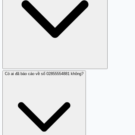
Có ai đã báo cáo về số 02855554881 không?
Bạn nên không nhấn phím nào và tốt nhất là chặn số
điện thoại này.