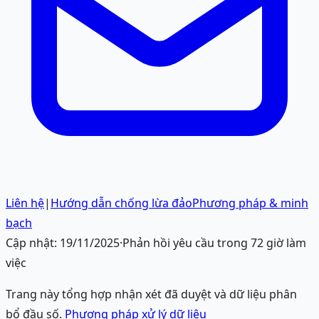
Liên hệ
|
Hướng dẫn chống lừa đảo
Phương pháp & minh
bạch
Cập nhật:
19/11/2025
·
Phản hồi yêu cầu trong 72 giờ làm
việc
Trang này tổng hợp nhận xét đã duyệt và dữ liệu phân
bổ đầu số.
Phương pháp xử lý dữ liệu