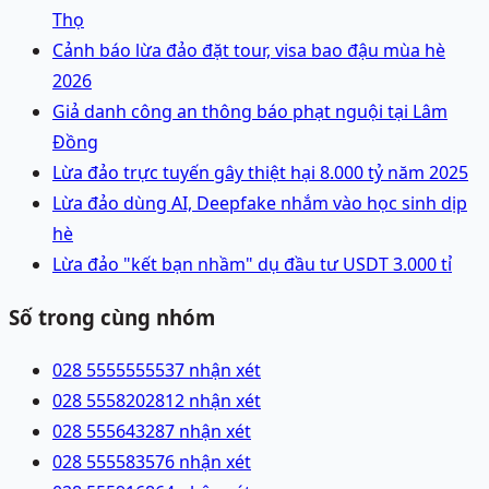
Thọ
Cảnh báo lừa đảo đặt tour, visa bao đậu mùa hè
2026
Giả danh công an thông báo phạt nguội tại Lâm
Đồng
Lừa đảo trực tuyến gây thiệt hại 8.000 tỷ năm 2025
Lừa đảo dùng AI, Deepfake nhắm vào học sinh dịp
hè
Lừa đảo "kết bạn nhầm" dụ đầu tư USDT 3.000 tỉ
Số trong cùng nhóm
028 55555555
37 nhận xét
028 55582028
12 nhận xét
028 55564328
7 nhận xét
028 55558357
6 nhận xét