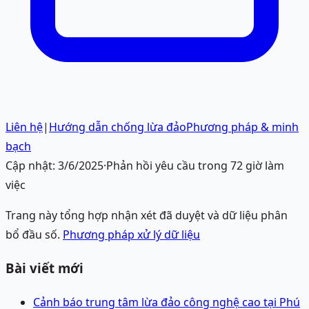
Liên hệ
|
Hướng dẫn chống lừa đảo
Phương pháp & minh
bạch
Cập nhật:
3/6/2025
·
Phản hồi yêu cầu trong 72 giờ làm
việc
Trang này tổng hợp nhận xét đã duyệt và dữ liệu phân
bổ đầu số.
Phương pháp xử lý dữ liệu
Bài viết mới
Cảnh báo trung tâm lừa đảo công nghệ cao tại Phú