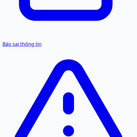
Báo sai thông tin