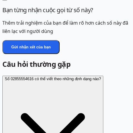
Bạn từng nhận cuộc gọi từ số này?
Thêm trải nghiệm của bạn để làm rõ hơn cách số này đã
liên lạc với người dùng
Gửi nhận xét của bạn
Câu hỏi thường gặp
Số 02855554616 có thể viết theo những định dạng nào?