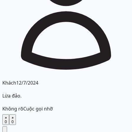
Khách
12/7/2024
Lừa đảo.
Không rõ
Cuộc gọi nhỡ
0
0