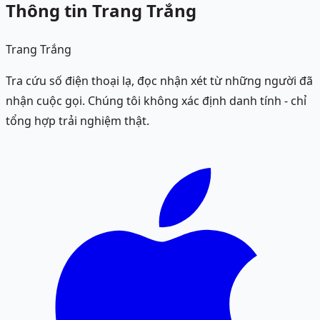
Thông tin Trang Trắng
Trang Trắng
Tra cứu số điện thoại lạ, đọc nhận xét từ những người đã
nhận cuộc gọi. Chúng tôi không xác định danh tính - chỉ
tổng hợp trải nghiệm thật.