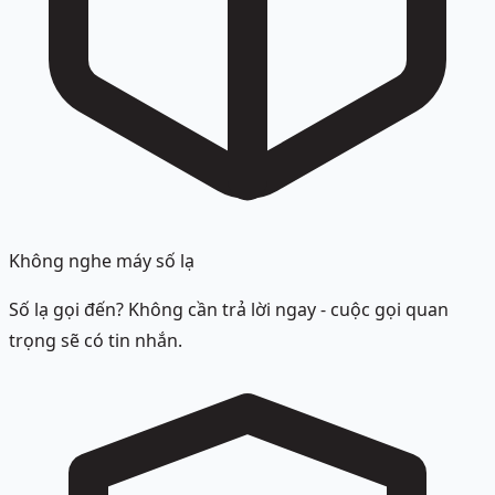
Không nghe máy số lạ
Số lạ gọi đến? Không cần trả lời ngay - cuộc gọi quan
trọng sẽ có tin nhắn.