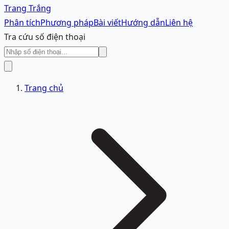
Trang Trắng
Phân tích
Phương pháp
Bài viết
Hướng dẫn
Liên hệ
Tra cứu số điện thoại
Trang chủ