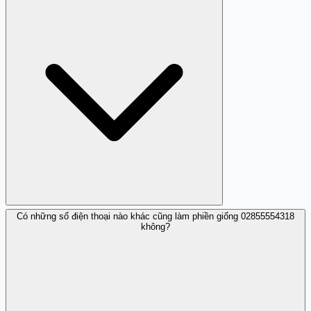
Có, bạn có thể báo cáo số điện thoại này trên các nền
tảng như Trang Trắng nếu cảm thấy bị làm phiền.
Có những số điện thoại nào khác cũng làm phiền giống 02855554318
Có thể chặn số điện thoại này từ danh bạ hoặc trong cài
không?
đặt cuộc gọi trên điện thoại của bạn.