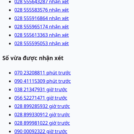
028 55564328
7 nhận xét
028 55558357
6 nhận xét
028 55591686
4 nhận xét
028 55596517
4 nhận xét
028 55561336
3 nhận xét
028 55559505
3 nhận xét
Số vừa được nhận xét
070 2320881
1 phút trước
090 4111530
9 phút trước
038 2134793
1 giờ trước
056 5227147
1 giờ trước
028 89928593
2 giờ trước
028 89933091
2 giờ trước
028 89998102
2 giờ trước
090 0009232
2 giờ trước