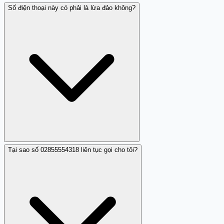
Số điện thoại này có phải là lừa đảo không?
Nên từ chối cung cấp thông tin cá nhân và có thể chặn
số điện thoại này.
Tại sao số 02855554318 liên tục gọi cho tôi?
Trường hợp này không nằm trong danh sách lừa đảo
nhưng được phân loại là làm phiền.