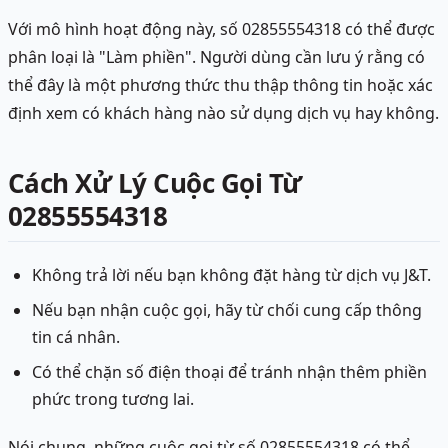
Với mô hình hoạt động này, số 02855554318 có thể được
phân loại là "Làm phiền". Người dùng cần lưu ý rằng có
thể đây là một phương thức thu thập thông tin hoặc xác
định xem có khách hàng nào sử dụng dịch vụ hay không.
Cách Xử Lý Cuộc Gọi Từ
02855554318
Không trả lời nếu bạn không đặt hàng từ dịch vụ J&T.
Nếu bạn nhận cuộc gọi, hãy từ chối cung cấp thông
tin cá nhân.
Có thể chặn số điện thoại để tránh nhận thêm phiền
phức trong tương lai.
Nói chung, những cuộc gọi từ số 02855554318 có thể