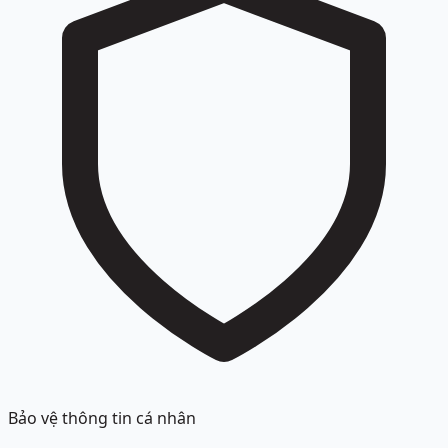
Bảo vệ thông tin cá nhân