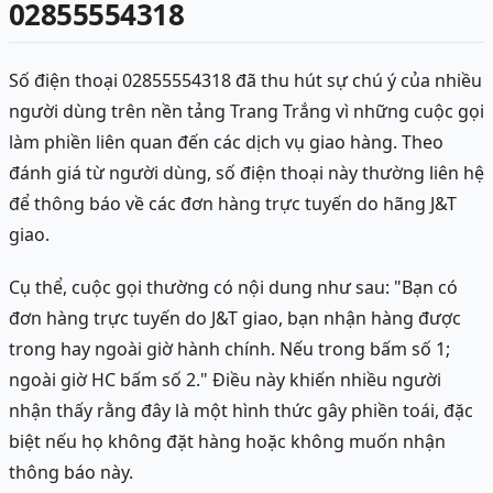
02855554318
Số điện thoại 02855554318 đã thu hút sự chú ý của nhiều
người dùng trên nền tảng Trang Trắng vì những cuộc gọi
làm phiền liên quan đến các dịch vụ giao hàng. Theo
đánh giá từ người dùng, số điện thoại này thường liên hệ
để thông báo về các đơn hàng trực tuyến do hãng J&T
giao.
Cụ thể, cuộc gọi thường có nội dung như sau: "Bạn có
đơn hàng trực tuyến do J&T giao, bạn nhận hàng được
trong hay ngoài giờ hành chính. Nếu trong bấm số 1;
ngoài giờ HC bấm số 2." Điều này khiến nhiều người
nhận thấy rằng đây là một hình thức gây phiền toái, đặc
biệt nếu họ không đặt hàng hoặc không muốn nhận
thông báo này.