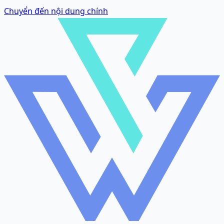
Chuyển đến nội dung chính