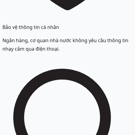
Bảo vệ thông tin cá nhân
Ngân hàng, cơ quan nhà nước không yêu cầu thông tin
nhạy cảm qua điện thoại.