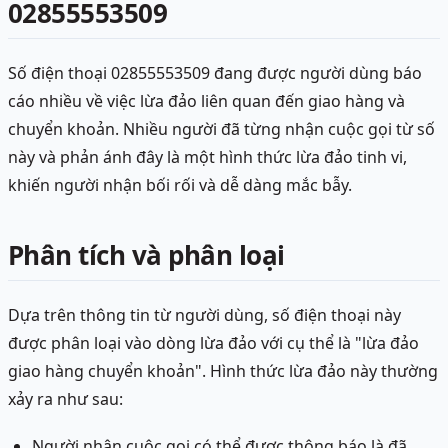
02855553509
Số điện thoại 02855553509 đang được người dùng báo
cáo nhiều về việc lừa đảo liên quan đến giao hàng và
chuyển khoản. Nhiều người đã từng nhận cuộc gọi từ số
này và phản ánh đây là một hình thức lừa đảo tinh vi,
khiến người nhận bối rối và dễ dàng mắc bẫy.
Phân tích và phân loại
Dựa trên thông tin từ người dùng, số điện thoại này
được phân loại vào dòng lừa đảo với cụ thể là "lừa đảo
giao hàng chuyển khoản". Hình thức lừa đảo này thường
xảy ra như sau:
Người nhận cuộc gọi có thể được thông báo là đã