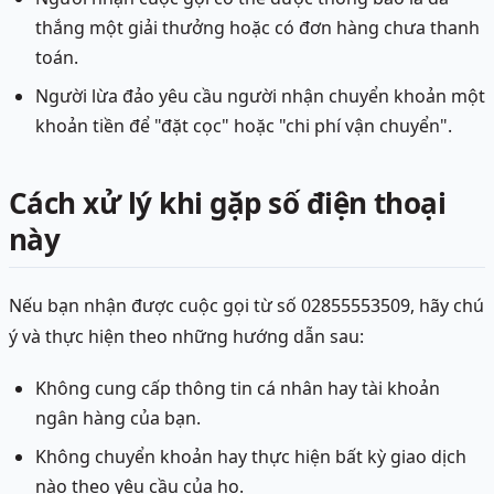
thắng một giải thưởng hoặc có đơn hàng chưa thanh
toán.
Người lừa đảo yêu cầu người nhận chuyển khoản một
khoản tiền để "đặt cọc" hoặc "chi phí vận chuyển".
Cách xử lý khi gặp số điện thoại
này
Nếu bạn nhận được cuộc gọi từ số 02855553509, hãy chú
ý và thực hiện theo những hướng dẫn sau:
Không cung cấp thông tin cá nhân hay tài khoản
ngân hàng của bạn.
Không chuyển khoản hay thực hiện bất kỳ giao dịch
nào theo yêu cầu của họ.