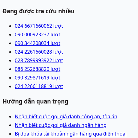
Đang được tra cứu nhiều
024 66716600
62
lượt
090 0009232
37
lượt
090 3442080
34
lượt
024 22616600
28
lượt
028 78999939
22
lượt
086 2526888
20
lượt
090 3298716
19
lượt
024 22661188
19
lượt
Hướng dẫn quan trọng
Nhận biết cuộc gọi giả danh công an, tòa án
Nhận biết cuộc gọi giả danh ngân hàng
Bị dọa khóa tài khoản ngân hàng qua điện thoại