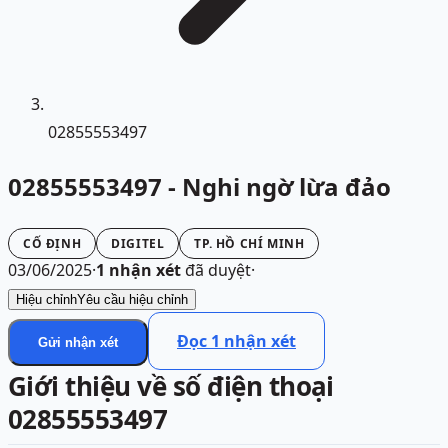
02855553497
02855553497 - Nghi ngờ lừa đảo
CỐ ĐỊNH
DIGITEL
TP. HỒ CHÍ MINH
03/06/2025
·
1
nhận xét
đã duyệt
·
Hiệu chỉnh
Yêu cầu hiệu chỉnh
Đọc
1
nhận xét
Gửi nhận xét
Giới thiệu về số điện thoại
02855553497