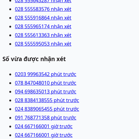
028 55564328
7 nhận xét
028 55558357
6 nhận xét
028 55591686
4 nhận xét
028 55596517
4 nhận xét
028 55561336
3 nhận xét
028 55559505
3 nhận xét
Số vừa được nhận xét
0203 9996354
2 phút trước
078 8470480
10 phút trước
094 6986350
13 phút trước
028 83841385
55 phút trước
024 83890654
55 phút trước
091 7687713
58 phút trước
024 66716600
1 giờ trước
024 66716600
1 giờ trước