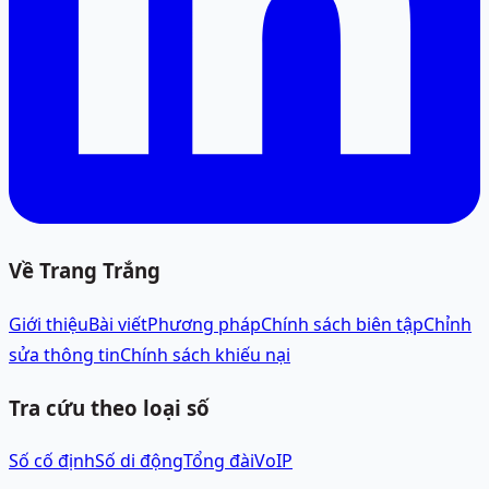
Về Trang Trắng
Giới thiệu
Bài viết
Phương pháp
Chính sách biên tập
Chỉnh
sửa thông tin
Chính sách khiếu nại
Tra cứu theo loại số
Số cố định
Số di động
Tổng đài
VoIP