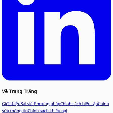
Về Trang Trắng
Giới thiệu
Bài viết
Phương pháp
Chính sách biên tập
Chỉnh
sửa thông tin
Chính sách khiếu nại