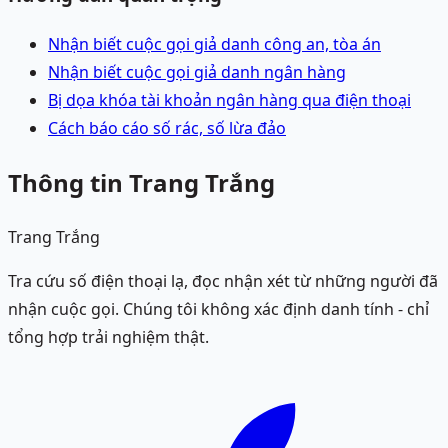
Nhận biết cuộc gọi giả danh công an, tòa án
Nhận biết cuộc gọi giả danh ngân hàng
Bị dọa khóa tài khoản ngân hàng qua điện thoại
Cách báo cáo số rác, số lừa đảo
Thông tin Trang Trắng
Trang Trắng
Tra cứu số điện thoại lạ, đọc nhận xét từ những người đã
nhận cuộc gọi. Chúng tôi không xác định danh tính - chỉ
tổng hợp trải nghiệm thật.