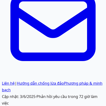
Liên hệ
|
Hướng dẫn chống lừa đảo
Phương pháp & minh
bạch
Cập nhật:
3/6/2025
·
Phản hồi yêu cầu trong 72 giờ làm
việc