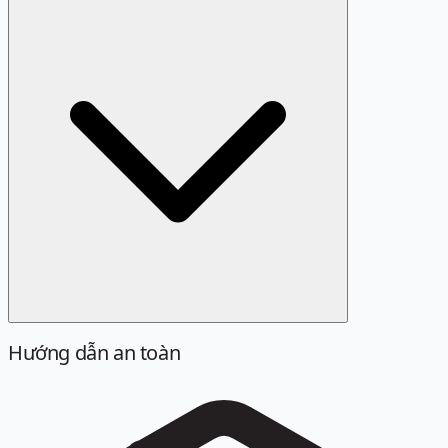
Hướng dẫn an toàn
Định dạng chuẩn là 02855553288. Các cách viết sau đây
đều được quy về cùng một số khi tra cứu: 028 55553288,
028 5555 3288, +842855553288, +84 28 55553288.