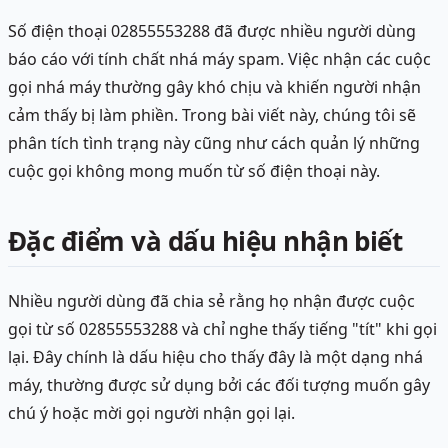
Số điện thoại 02855553288 đã được nhiều người dùng
báo cáo với tính chất nhá máy spam. Việc nhận các cuộc
gọi nhá máy thường gây khó chịu và khiến người nhận
cảm thấy bị làm phiền. Trong bài viết này, chúng tôi sẽ
phân tích tình trạng này cũng như cách quản lý những
cuộc gọi không mong muốn từ số điện thoại này.
Đặc điểm và dấu hiệu nhận biết
Nhiều người dùng đã chia sẻ rằng họ nhận được cuộc
gọi từ số 02855553288 và chỉ nghe thấy tiếng "tít" khi gọi
lại. Đây chính là dấu hiệu cho thấy đây là một dạng nhá
máy, thường được sử dụng bởi các đối tượng muốn gây
chú ý hoặc mời gọi người nhận gọi lại.