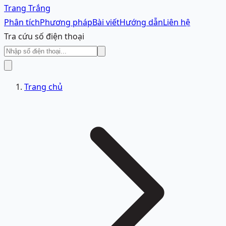
Trang Trắng
Phân tích
Phương pháp
Bài viết
Hướng dẫn
Liên hệ
Tra cứu số điện thoại
Trang chủ