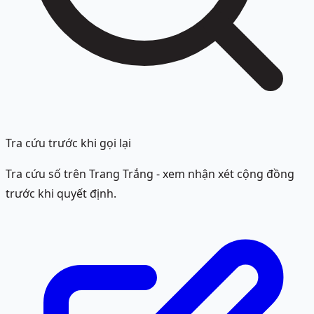
Tra cứu trước khi gọi lại
Tra cứu số trên Trang Trắng - xem nhận xét cộng đồng
trước khi quyết định.