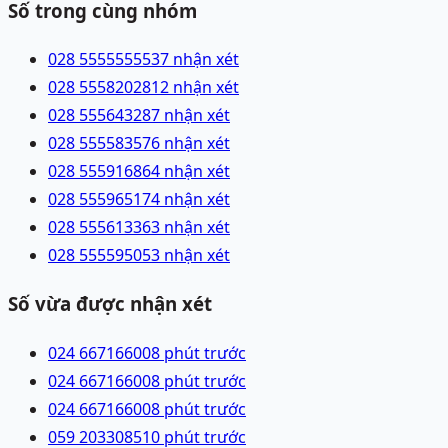
Số trong cùng nhóm
028 55555555
37 nhận xét
028 55582028
12 nhận xét
028 55564328
7 nhận xét
028 55558357
6 nhận xét
028 55591686
4 nhận xét
028 55596517
4 nhận xét
028 55561336
3 nhận xét
028 55559505
3 nhận xét
Số vừa được nhận xét
024 66716600
8 phút trước
024 66716600
8 phút trước
024 66716600
8 phút trước
059 2033085
10 phút trước