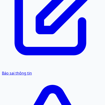
Báo sai thông tin