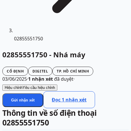
02855551750
02855551750 - Nhá máy
CỐ ĐỊNH
DIGITEL
TP. HỒ CHÍ MINH
03/06/2025
·
1
nhận xét
đã duyệt
·
Hiệu chỉnh
Yêu cầu hiệu chỉnh
Đọc
1
nhận xét
Gửi nhận xét
Thông tin về số điện thoại
02855551750