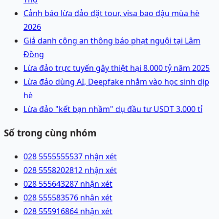
Cảnh báo lừa đảo đặt tour, visa bao đậu mùa hè
2026
Giả danh công an thông báo phạt nguội tại Lâm
Đồng
Lừa đảo trực tuyến gây thiệt hại 8.000 tỷ năm 2025
Lừa đảo dùng AI, Deepfake nhắm vào học sinh dịp
hè
Lừa đảo "kết bạn nhầm" dụ đầu tư USDT 3.000 tỉ
Số trong cùng nhóm
028 55555555
37 nhận xét
028 55582028
12 nhận xét
028 55564328
7 nhận xét
028 55558357
6 nhận xét
028 55591686
4 nhận xét