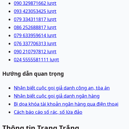
090 3298716
62
lượt
093 4230534
25
lượt
079 3343118
17
lượt
086 2526888
17
lượt
079 6339596
14
lượt
076 3377063
13
lượt
090 2107978
12
lượt
024 55555811
11
lượt
Hướng dẫn quan trọng
Nhận biết cuộc gọi giả danh công an, tòa án
Nhận biết cuộc gọi giả danh ngân hàng
Bị dọa khóa tài khoản ngân hàng qua điện thoại
Cách báo cáo số rác, số lừa đảo
Thông tin Trang Trắng