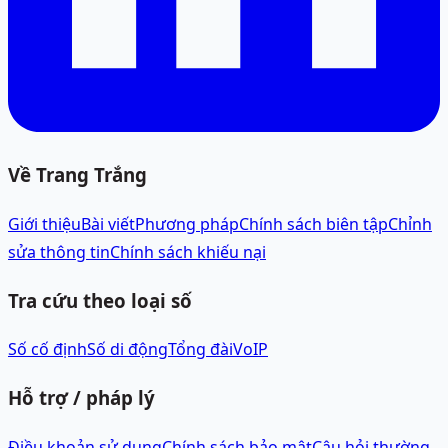
Về Trang Trắng
Giới thiệu
Bài viết
Phương pháp
Chính sách biên tập
Chỉnh
sửa thông tin
Chính sách khiếu nại
Tra cứu theo loại số
Số cố định
Số di động
Tổng đài
VoIP
Hỗ trợ / pháp lý
Điều khoản sử dụng
Chính sách bảo mật
Câu hỏi thường