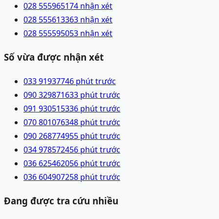
028 55596517
4 nhận xét
028 55561336
3 nhận xét
028 55559505
3 nhận xét
Số vừa được nhận xét
033 9193774
6 phút trước
090 3298716
33 phút trước
091 9305153
36 phút trước
070 8010763
48 phút trước
090 2687749
55 phút trước
034 9785724
56 phút trước
036 6254620
56 phút trước
036 6049072
58 phút trước
Đang được tra cứu nhiều