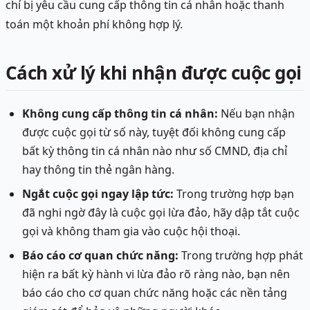
chỉ bị yêu cầu cung cấp thông tin cá nhân hoặc thanh
toán một khoản phí không hợp lý.
Cách xử lý khi nhận được cuộc gọi
Không cung cấp thông tin cá nhân:
Nếu bạn nhận
được cuộc gọi từ số này, tuyệt đối không cung cấp
bất kỳ thông tin cá nhân nào như số CMND, địa chỉ
hay thông tin thẻ ngân hàng.
Ngắt cuộc gọi ngay lập tức:
Trong trường hợp bạn
đã nghi ngờ đây là cuộc gọi lừa đảo, hãy dập tắt cuộc
gọi và không tham gia vào cuộc hội thoại.
Báo cáo cơ quan chức năng:
Trong trường hợp phát
hiện ra bất kỳ hành vi lừa đảo rõ ràng nào, bạn nên
báo cáo cho cơ quan chức năng hoặc các nền tảng