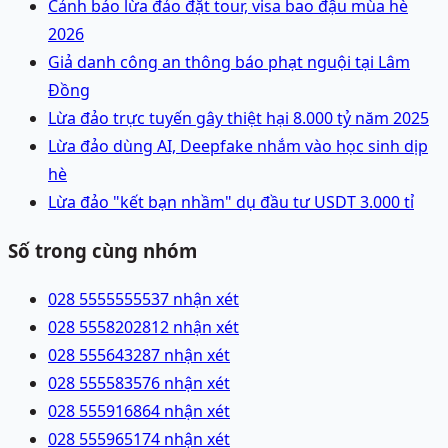
Cảnh báo lừa đảo đặt tour, visa bao đậu mùa hè
2026
Giả danh công an thông báo phạt nguội tại Lâm
Đồng
Lừa đảo trực tuyến gây thiệt hại 8.000 tỷ năm 2025
Lừa đảo dùng AI, Deepfake nhắm vào học sinh dịp
hè
Lừa đảo "kết bạn nhầm" dụ đầu tư USDT 3.000 tỉ
Số trong cùng nhóm
028 55555555
37 nhận xét
028 55582028
12 nhận xét
028 55564328
7 nhận xét
028 55558357
6 nhận xét
028 55591686
4 nhận xét
028 55596517
4 nhận xét