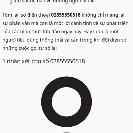
giám sát để bảo vệ những người khác.
Tóm lại, số điện thoại
02855550518
không chỉ mang lại
sự phân vân mà còn là một lời cảnh tỉnh về sự phát triển
của các hình thức lừa đảo ngày nay. Hãy luôn là một
người tiêu dùng thông thái và cẩn trọng khi đối diện với
những cuộc gọi từ số lạ!
1
nhận xét
cho số 02855550518