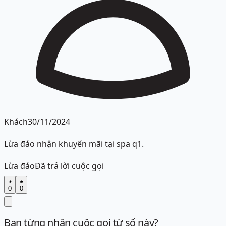
Khách
30/11/2024
Lừa đảo nhận khuyến mãi tại spa q1.
Lừa đảo
Đã trả lời cuộc gọi
0
0
Bạn từng nhận cuộc gọi từ số này?