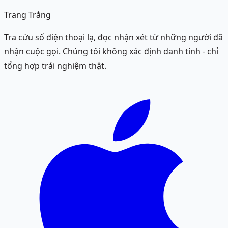
Trang Trắng
Tra cứu số điện thoại lạ, đọc nhận xét từ những người đã
nhận cuộc gọi. Chúng tôi không xác định danh tính - chỉ
tổng hợp trải nghiệm thật.