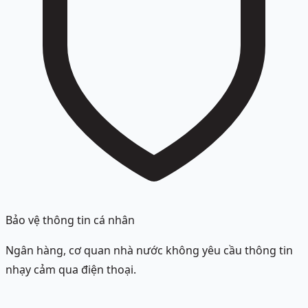
Bảo vệ thông tin cá nhân
Ngân hàng, cơ quan nhà nước không yêu cầu thông tin
nhạy cảm qua điện thoại.