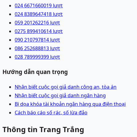
024 66716600
19
lượt
024 83896474
18
lượt
059 2012622
16
lượt
0275 8994106
14
lượt
090 2107978
14
lượt
086 2526888
13
lượt
028 78999939
9
lượt
Hướng dẫn quan trọng
Nhận biết cuộc gọi giả danh công an, tòa án
Nhận biết cuộc gọi giả danh ngân hàng
Bị dọa khóa tài khoản ngân hàng qua điện thoại
Cách báo cáo số rác, số lừa đảo
Thông tin Trang Trắng