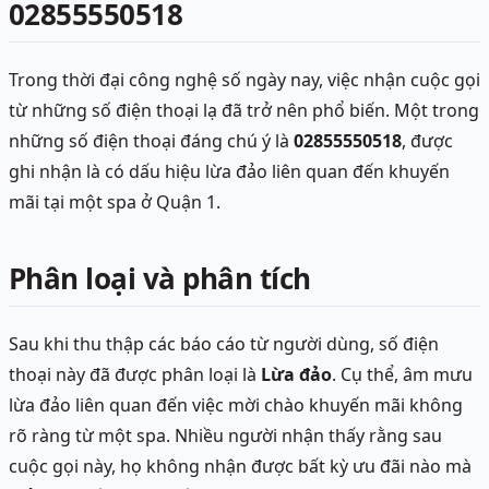
02855550518
Trong thời đại công nghệ số ngày nay, việc nhận cuộc gọi
từ những số điện thoại lạ đã trở nên phổ biến. Một trong
những số điện thoại đáng chú ý là
02855550518
, được
ghi nhận là có dấu hiệu lừa đảo liên quan đến khuyến
mãi tại một spa ở Quận 1.
Phân loại và phân tích
Sau khi thu thập các báo cáo từ người dùng, số điện
thoại này đã được phân loại là
Lừa đảo
. Cụ thể, âm mưu
lừa đảo liên quan đến việc mời chào khuyến mãi không
rõ ràng từ một spa. Nhiều người nhận thấy rằng sau
cuộc gọi này, họ không nhận được bất kỳ ưu đãi nào mà