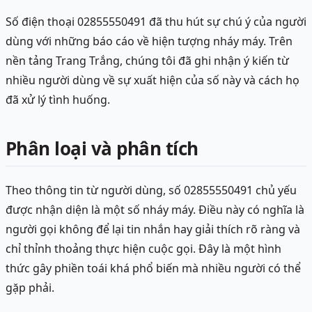
Số điện thoại 02855550491 đã thu hút sự chú ý của người
dùng với những báo cáo về hiện tượng nháy máy. Trên
nền tảng Trang Trắng, chúng tôi đã ghi nhận ý kiến từ
nhiều người dùng về sự xuất hiện của số này và cách họ
đã xử lý tình huống.
Phân loại và phân tích
Theo thông tin từ người dùng, số 02855550491 chủ yếu
được nhận diện là một số nháy máy. Điều này có nghĩa là
người gọi không để lại tin nhắn hay giải thích rõ ràng và
chỉ thỉnh thoảng thực hiện cuộc gọi. Đây là một hình
thức gây phiền toái khá phổ biến mà nhiều người có thể
gặp phải.