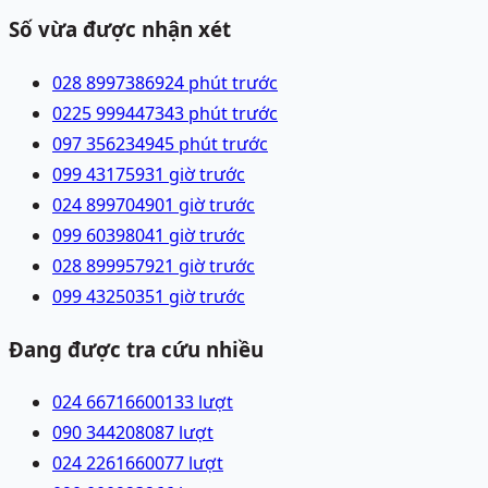
Số vừa được nhận xét
028 89973869
24 phút trước
0225 9994473
43 phút trước
097 3562349
45 phút trước
099 4317593
1 giờ trước
024 89970490
1 giờ trước
099 6039804
1 giờ trước
028 89995792
1 giờ trước
099 4325035
1 giờ trước
Đang được tra cứu nhiều
024 66716600
133
lượt
090 3442080
87
lượt
024 22616600
77
lượt