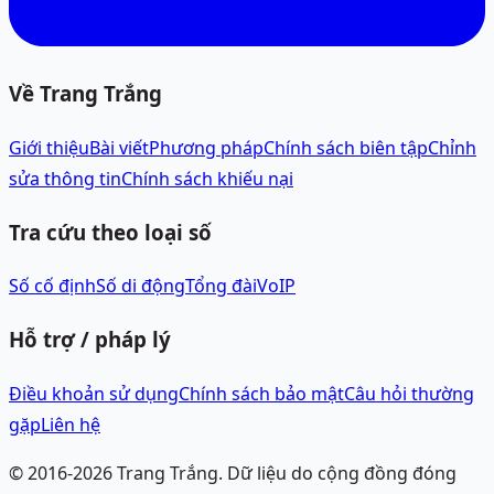
Về Trang Trắng
Giới thiệu
Bài viết
Phương pháp
Chính sách biên tập
Chỉnh
sửa thông tin
Chính sách khiếu nại
Tra cứu theo loại số
Số cố định
Số di động
Tổng đài
VoIP
Hỗ trợ / pháp lý
Điều khoản sử dụng
Chính sách bảo mật
Câu hỏi thường
gặp
Liên hệ
© 2016-
2026
Trang Trắng.
Dữ liệu do cộng đồng đóng