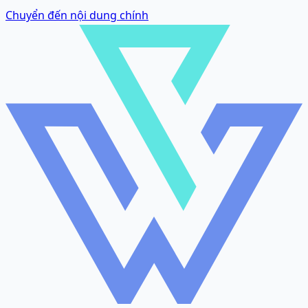
Chuyển đến nội dung chính