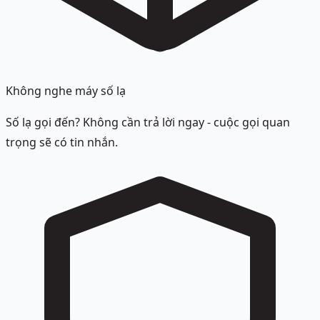
Không nghe máy số lạ
Số lạ gọi đến? Không cần trả lời ngay - cuộc gọi quan
trọng sẽ có tin nhắn.