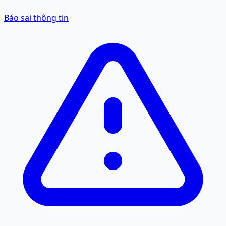
Báo sai thông tin