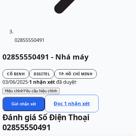
02855550491
02855550491 - Nhá máy
CỐ ĐỊNH
DIGITEL
TP. HỒ CHÍ MINH
03/06/2025
·
1
nhận xét
đã duyệt
·
Hiệu chỉnh
Yêu cầu hiệu chỉnh
Đọc
1
nhận xét
Gửi nhận xét
Đánh giá Số Điện Thoại
02855550491