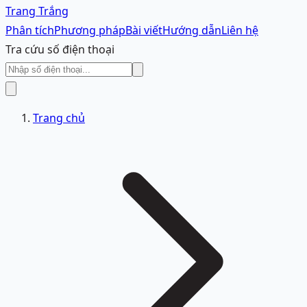
Trang Trắng
Phân tích
Phương pháp
Bài viết
Hướng dẫn
Liên hệ
Tra cứu số điện thoại
Trang chủ