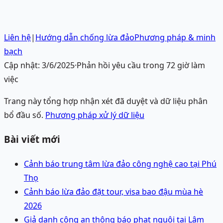
Liên hệ
|
Hướng dẫn chống lừa đảo
Phương pháp & minh
bạch
Cập nhật:
3/6/2025
·
Phản hồi yêu cầu trong 72 giờ làm
việc
Trang này tổng hợp nhận xét đã duyệt và dữ liệu phân
bổ đầu số.
Phương pháp xử lý dữ liệu
Bài viết mới
Cảnh báo trung tâm lừa đảo công nghệ cao tại Phú
Thọ
Cảnh báo lừa đảo đặt tour, visa bao đậu mùa hè
2026
Giả danh công an thông báo phạt nguội tại Lâm