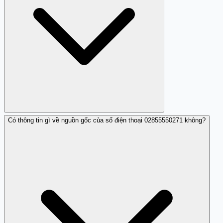
Có thông tin gì về nguồn gốc của số điện thoại 02855550271 không?
Bạn có thể báo cáo tại cơ quan chức năng hoặc thông
qua các trang web bảo vệ người tiêu dùng.