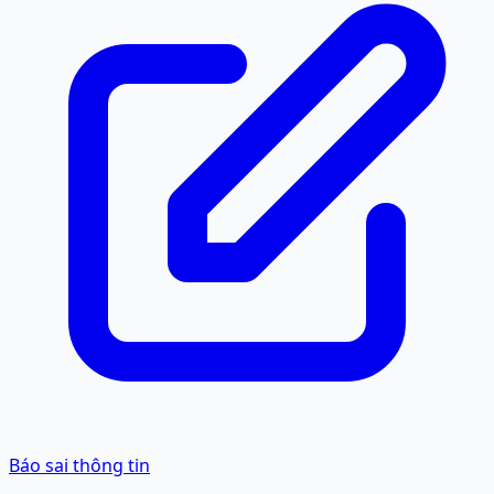
Báo sai thông tin