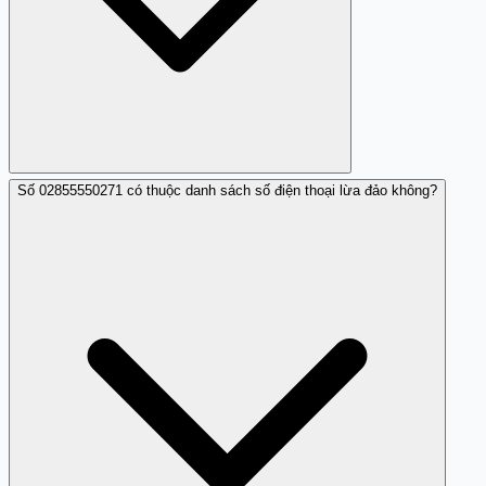
Số 02855550271 có thuộc danh sách số điện thoại lừa đảo không?
Bạn nên không gọi lại và ghi lại số điện thoại để báo cáo
nếu cần.