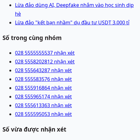
Lừa đảo dùng AI, Deepfake nhắm vào học sinh dịp
hè
Lừa đảo "kết bạn nhầm" dụ đầu tư USDT 3.000 tỉ
Số trong cùng nhóm
028 55555555
37 nhận xét
028 55582028
12 nhận xét
028 55564328
7 nhận xét
028 55558357
6 nhận xét
028 55591686
4 nhận xét
028 55596517
4 nhận xét
028 55561336
3 nhận xét
028 55559505
3 nhận xét
Số vừa được nhận xét