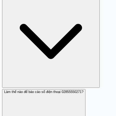
chặn cuộc gọi từ số lừa đảo.
Làm thế nào để báo cáo số điện thoại 02855550271?
Số điện thoại này đã được xác thực là lừa đảo, nên cần
thận trọng trong mọi cuộc gọi.