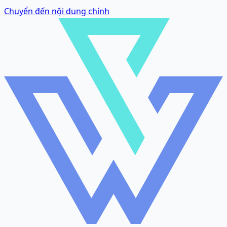
Chuyển đến nội dung chính