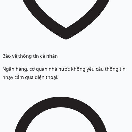
Bảo vệ thông tin cá nhân
Ngân hàng, cơ quan nhà nước không yêu cầu thông tin
nhạy cảm qua điện thoại.