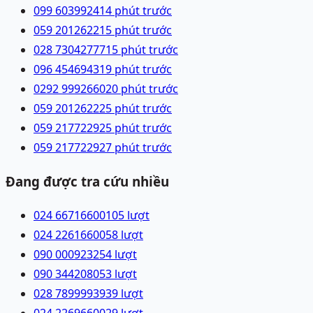
099 6039924
14 phút trước
059 2012622
15 phút trước
028 73042777
15 phút trước
096 4546943
19 phút trước
0292 9992660
20 phút trước
059 2012622
25 phút trước
059 2177229
25 phút trước
059 2177229
27 phút trước
Đang được tra cứu nhiều
024 66716600
105
lượt
024 22616600
58
lượt
090 0009232
54
lượt
090 3442080
53
lượt
028 78999939
39
lượt