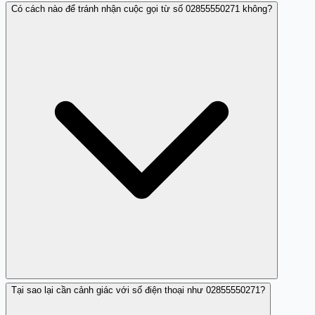
Có cách nào để tránh nhận cuộc gọi từ số 02855550271 không?
Cuộc gọi nhá máy có thể dẫn đến phí dịch vụ cao và rủi
ro tài chính.
Tại sao lại cần cảnh giác với số điện thoại như 02855550271?
Bạn có thể chặn số này hoặc yêu cầu nhà mạng hỗ trợ