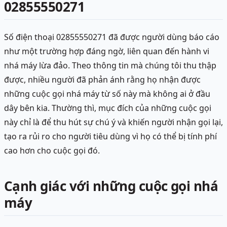
02855550271
Số điện thoại 02855550271 đã được người dùng báo cáo
như một trường hợp đáng ngờ, liên quan đến hành vi
nhá máy lừa đảo. Theo thông tin mà chúng tôi thu thập
được, nhiều người đã phản ánh rằng họ nhận được
những cuộc gọi nhá máy từ số này mà không ai ở đầu
dây bên kia. Thường thì, mục đích của những cuộc gọi
này chỉ là để thu hút sự chú ý và khiến người nhận gọi lại,
tạo ra rủi ro cho người tiêu dùng vì họ có thể bị tính phí
cao hơn cho cuộc gọi đó.
Cạnh giác với những cuộc gọi nhá
máy