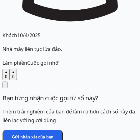
Khách
10/4/2025
Nhá máy liên tục lừa đảo.
Làm phiền
Cuộc gọi nhỡ
0
0
Bạn từng nhận cuộc gọi từ số này?
Thêm trải nghiệm của bạn để làm rõ hơn cách số này đã
liên lạc với người dùng
Gửi nhận xét của bạn